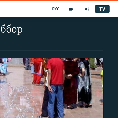
TV
РУС
аббор