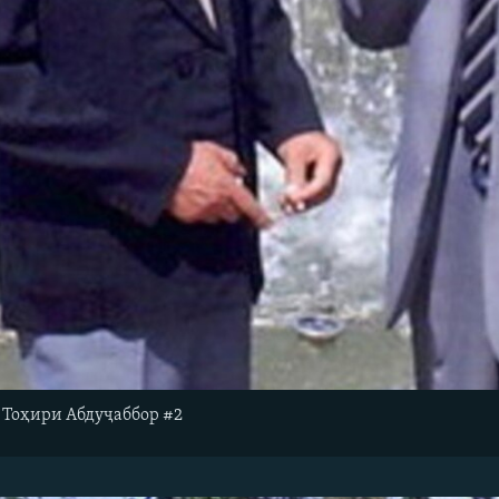
и Тоҳири Абдуҷаббор #2