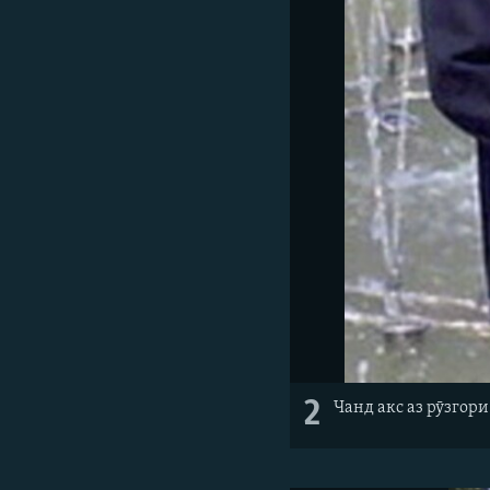
2
Чанд акс аз рӯзгор