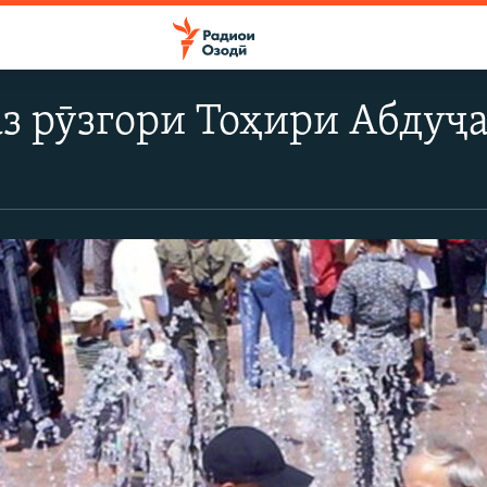
аз рӯзгори Тоҳири Абдуҷ