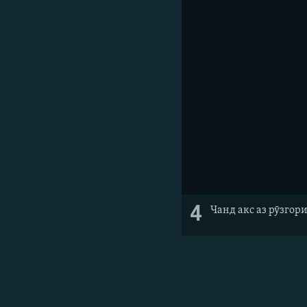
4
Чанд акс аз рӯзгор