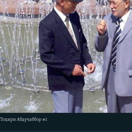
и Тоҳири Абдуҷаббор #1