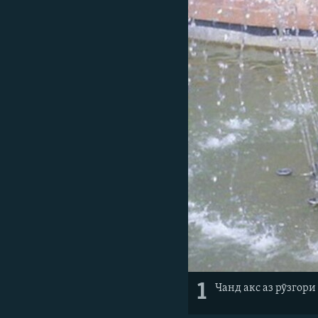
ГУЗОРИШҲОИ РАДИОӢ
1
Чанд акс аз рӯзгор