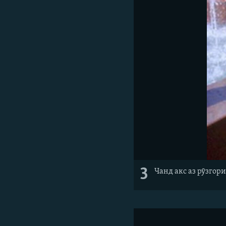
3
Чанд акс аз рӯзгор