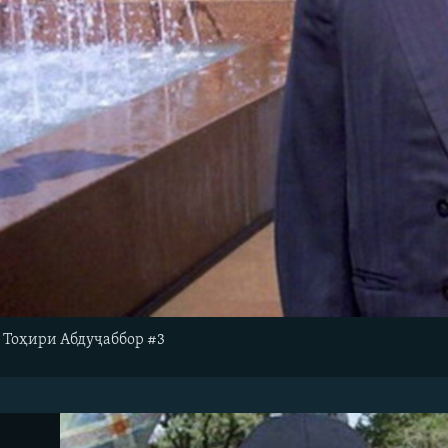
и Тоҳири Абдуҷаббор #3