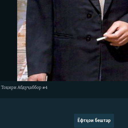
и Тоҳири Абдуҷаббор #4
Ёфтҳои бештар