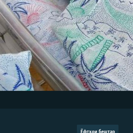
Ёфтҳои бештар