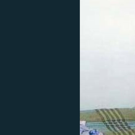
ГУЗОРИШҲОИ РАДИОӢ