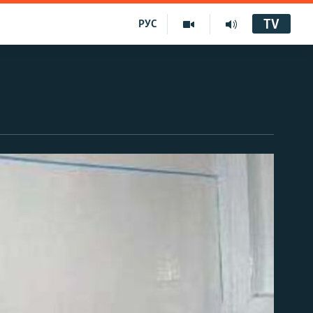
TV
РУС