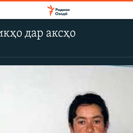
кҳо дар аксҳо