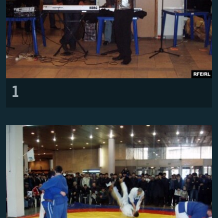
ГУЗОРИШҲОИ РАДИОӢ
Русский
ПАЙГИРӢ КУНЕД
1
Ҳамаи сомонаҳои RFE/RL