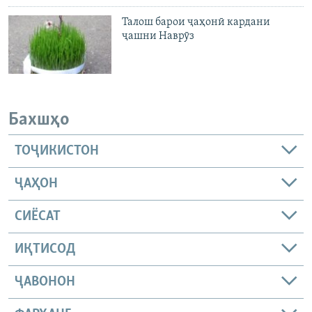
Талош барои ҷаҳонӣ кардани
ҷашни Наврӯз
Бахшҳо
ТОҶИКИСТОН
ҶАҲОН
СИЁСАТ
ИҚТИСОД
ҶАВОНОН