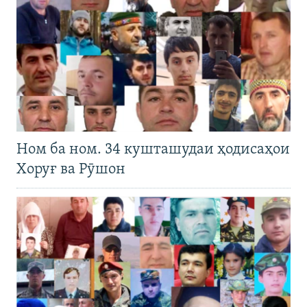
Ном ба ном. 34 кушташудаи ҳодисаҳои
Хоруғ ва Рӯшон