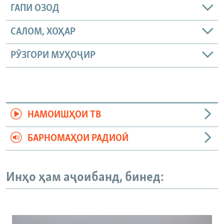
ГАПИ ОЗОД
САЛОМ, ХОҲАР
РӮЗГОРИ МУҲОҶИР
НАМОИШҲОИ ТВ
БАРНОМАҲОИ РАДИОӢ
Инҳо ҳам аҷоибанд, бинед: