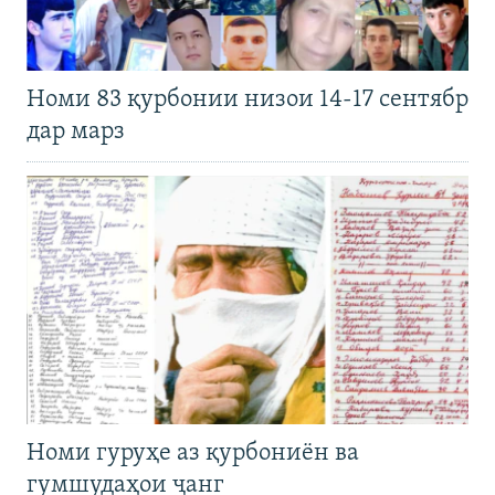
Номи 83 қурбонии низои 14-17 сентябр
дар марз
Номи гуруҳе аз қурбониён ва
гумшудаҳои ҷанг