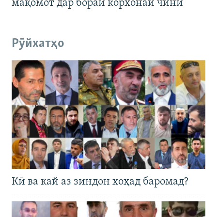
мақомот дар бораи корхонаи чинӣ
Рӯйхатҳо
Кӣ ва кай аз зиндон хоҳад баромад?