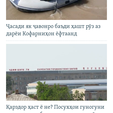
Ҷасади як ҷавонро баъди ҳашт рӯз аз
дарёи Кофарниҳон ёфтаанд
Қарздор ҳаст ё не? Посухҳои гуногуни