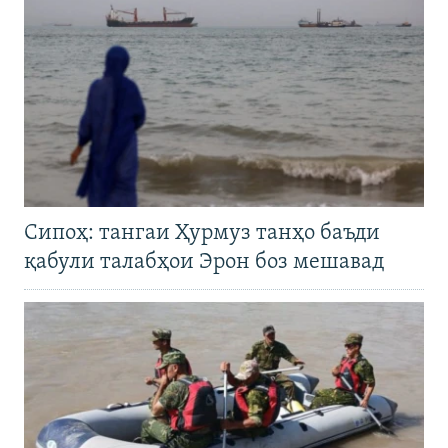
Сипоҳ: тангаи Ҳурмуз танҳо баъди
қабули талабҳои Эрон боз мешавад