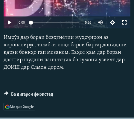
ГУЗОРИШҲОИ РАДИОӢ
Русский
Auto
0:00
5:26
ПАЙГИРӢ КУНЕД
270p
Имрӯз дар бораи беэҳтиётии муҳоҷирон аз
360p
коронавирус, талаб аз онҳо барои баргардонидани
қарзи бонкҳо гап мезанем. Баҳсе ҳам дар бораи
404p
дастгир шудани панҷ тоҷик бо гумони узвият дар
Auto
270p
360p
404p
Ҳамаи сомонаҳои RFE/RL
ДОИШ дар Олмон дорем.
Ба дигарон фиристед
Мо дар Google