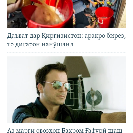
Даъват дар Қирғизистон: арақро бирез,
то дигарон нанӯшанд
Аз марги овозхон Баҳром Ғафурӣ шаш