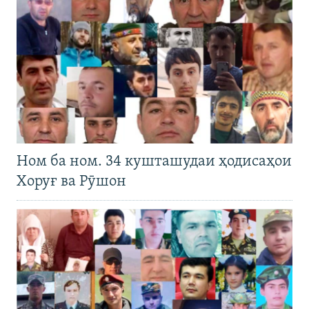
Ном ба ном. 34 кушташудаи ҳодисаҳои
Хоруғ ва Рӯшон