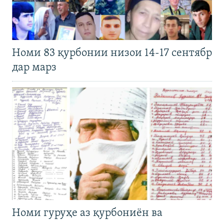
Номи 83 қурбонии низои 14-17 сентябр
дар марз
Номи гуруҳе аз қурбониён ва