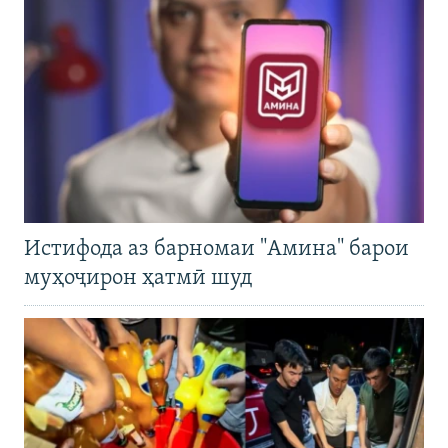
Истифода аз барномаи "Амина" барои
муҳоҷирон ҳатмӣ шуд