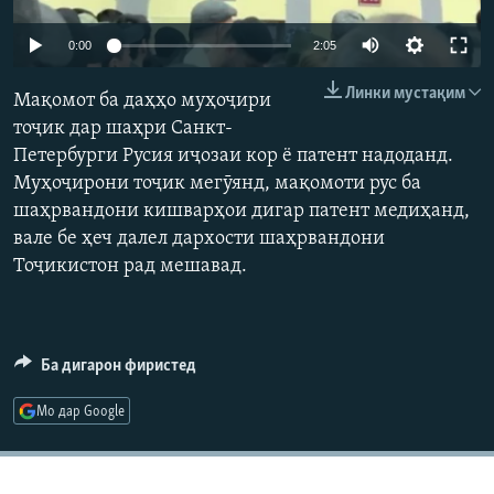
ГУЗОРИШҲОИ РАДИОӢ
Русский
Auto
0:00
2:05
240p
Линки мустақим
ПАЙГИРӢ КУНЕД
Мақомот ба даҳҳо муҳоҷири
360p
тоҷик дар шаҳри Санкт-
Петербурги Русия иҷозаи кор ё патент надоданд.
480p
Auto
240p
360p
480p
Муҳоҷирони тоҷик мегӯянд, мақомоти рус ба
720p
шаҳрвандони кишварҳои дигар патент медиҳанд,
720p
вале бе ҳеч далел дархости шаҳрвандони
Ҳамаи сомонаҳои RFE/RL
Тоҷикистон рад мешавад.
Ба дигарон фиристед
Мо дар Google