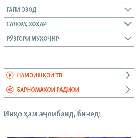
ГАПИ ОЗОД
САЛОМ, ХОҲАР
РӮЗГОРИ МУҲОҶИР
НАМОИШҲОИ ТВ
БАРНОМАҲОИ РАДИОӢ
Инҳо ҳам аҷоибанд, бинед: