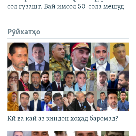
сол гузашт. Вай имсол 50-сола мешуд
Рӯйхатҳо
Кӣ ва кай аз зиндон хоҳад баромад?