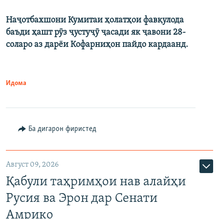
Наҷотбахшони Кумитаи ҳолатҳои фавқулода
баъди ҳашт рӯз ҷустуҷӯ ҷасади як ҷавони 28-
соларо аз дарёи Кофарниҳон пайдо кардаанд.
Идома
Ба дигарон фиристед
Август 09, 2026
Қабули таҳримҳои нав алайҳи
Русия ва Эрон дар Сенати
Амрико