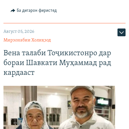
Ба дигарон фиристед
Август 05, 2026
Мирзонабии Холиқзод
Вена талаби Тоҷикистонро дар
бораи Шавкати Муҳаммад рад
кардааст