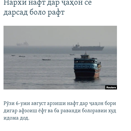
Нархи нафт дар ҷаҳон се
дарсад боло рафт
Рӯзи 6-уми август арзиши нафт дар ҷаҳон бори
дигар афзоиш ёфт ва ба раванди болоравии худ
идома дод.