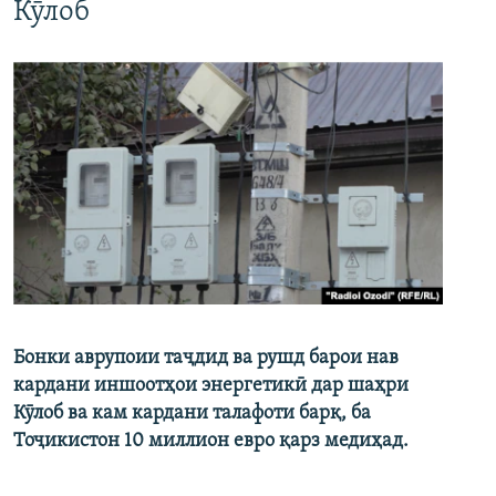
Кӯлоб
Бонки аврупоии таҷдид ва рушд барои нав
кардани иншоотҳои энергетикӣ дар шаҳри
Кӯлоб ва кам кардани талафоти барқ, ба
Тоҷикистон 10 миллион евро қарз медиҳад.