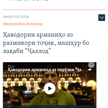
Август 05, 2026
Мирзонабии Холиқзод
Ҳаводории арманиҳо аз
размикори тоҷик, машҳур бо
лақаби “Ҷаллод”
Ҳаводории арманиҳо аз пирӯзии "Ҷаллод"-и тоҷик
Феълан кор намекунад