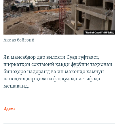
Акс аз бойгонӣ
Як мансабдор дар вилояти Суғд гуфтааст,
ширкатҳои сохтмонӣ ҳаққи фурӯши таҳхонаи
биноҳоро надоранд ва ин маконҳо ҳамчун
паноҳгоҳ дар ҳолати фавқулода истифода
мешаванд.
Идома