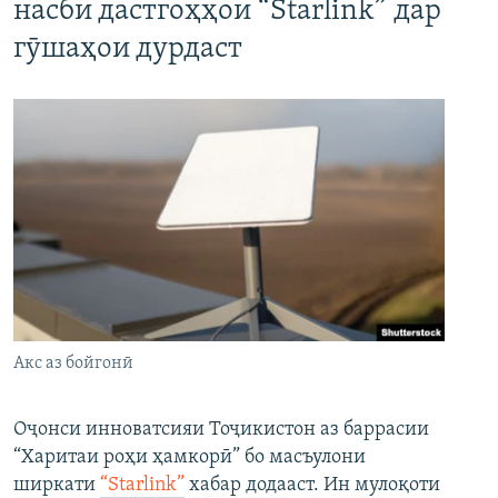
насби дастгоҳҳои “Starlink” дар
гӯшаҳои дурдаст
Акс аз бойгонӣ
Оҷонси инноватсияи Тоҷикистон аз баррасии
“Харитаи роҳи ҳамкорӣ” бо масъулони
ширкати
“Starlink”
хабар додааст. Ин мулоқоти