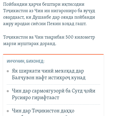
Пойбандии ҳарчи бештари иқтисодии
Тоҷикистон аз Чин ин нигарониро ба вуҷуд
овардааст, ки Душанбе дар оянда пойбанди
амру иродаи сиёсии Пекин хоҳад гашт.
Тоҷикистон ва Чин тақрибан 500 километр
марзи муштарак доранд.
ИНЧУНИН, БИХОНЕД:
Як ширкати чинӣ мехоҳад дар
Балҷувон нафт истихроҷ кунад
Чин дар сармоягузорӣ ба Суғд ҷойи
Русияро гирифтааст
Чин дар Тоҷикистон даҳҳо