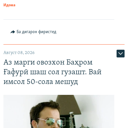
Идома
Ба дигарон фиристед
Август 08, 2026
Аз марги овозхон Баҳром
Ғафурӣ шаш сол гузашт. Вай
имсол 50-сола мешуд