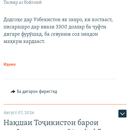
Тасвир аз бойгонӣ
Додгоҳе дар Узбекистон як занро, ки хостааст,
писарашро дар ивази 3300 доллар ба ҷуфти
дигаре фурӯшад, ба севуним сол зиндон
маҳкум кардааст.
Идома
Ба дигарон фиристед
Август 07, 2026
Нақшаи Тоҷикистон барои