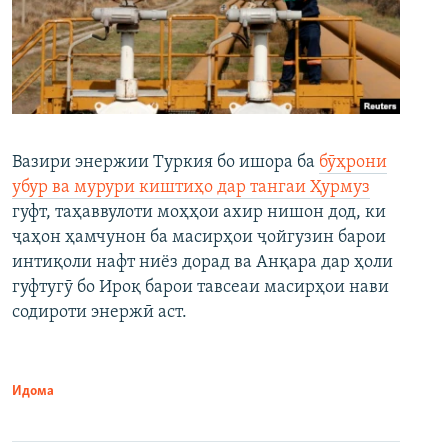
Вазири энержии Туркия бо ишора ба
бӯҳрони
убур ва мурури киштиҳо дар тангаи Ҳурмуз
гуфт, таҳаввулоти моҳҳои ахир нишон дод, ки
ҷаҳон ҳамчунон ба масирҳои ҷойгузин барои
интиқоли нафт ниёз дорад ва Анқара дар ҳоли
гуфтугӯ бо Ироқ барои тавсеаи масирҳои нави
содироти энержӣ аст.
Идома