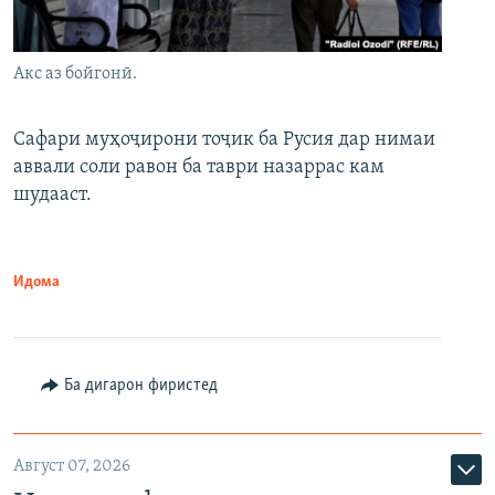
Акс аз бойгонӣ.
Сафари муҳоҷирони тоҷик ба Русия дар нимаи
аввали соли равон ба таври назаррас кам
шудааст.
Идома
Ба дигарон фиристед
Август 07, 2026