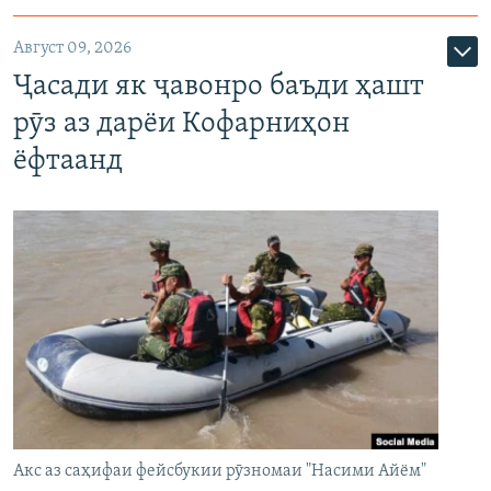
Август 09, 2026
Ҷасади як ҷавонро баъди ҳашт
рӯз аз дарёи Кофарниҳон
ёфтаанд
Акс аз саҳифаи фейсбукии рӯзномаи "Насими Айём"