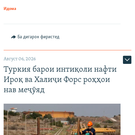
Идома
Ба дигарон фиристед
Август 06, 2026
Туркия барои интиқоли нафти
Ироқ ва Халиҷи Форс роҳҳои
нав меҷӯяд