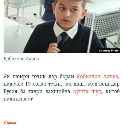
Қобилҷон Алиев
Як шоири тоҷик дар бораи
Қобилҷон Алиев
,
навраси 10-солаи тоҷик, ки ҳашт моҳ пеш дар
Русия ба таври ваҳшиёна
кушта шуд
, китоб
навиштааст.
Идома