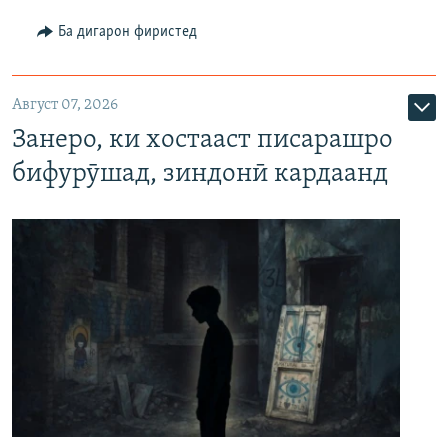
Ба дигарон фиристед
Август 07, 2026
Занеро, ки хостааст писарашро
бифурӯшад, зиндонӣ кардаанд