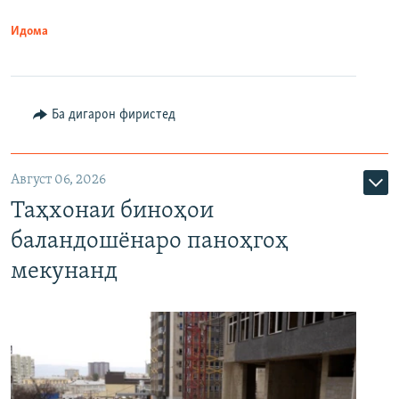
Идома
Ба дигарон фиристед
Август 06, 2026
Таҳхонаи биноҳои
баландошёнаро паноҳгоҳ
мекунанд