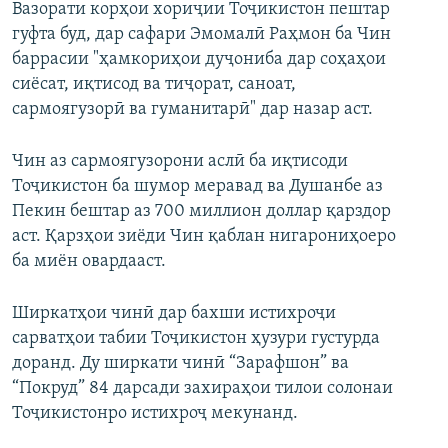
Вазорати корҳои хориҷии Тоҷикистон пештар
гуфта буд, дар сафари Эмомалӣ Раҳмон ба Чин
баррасии "ҳамкориҳои дуҷониба дар соҳаҳои
сиёсат, иқтисод ва тиҷорат, саноат,
сармоягузорӣ ва гуманитарӣ" дар назар аст.
Чин аз сармоягузорони аслӣ ба иқтисоди
Тоҷикистон ба шумор меравад ва Душанбе аз
Пекин бештар аз 700 миллион доллар қарздор
аст. Қарзҳои зиёди Чин қаблан нигарониҳоеро
ба миён овардааст.
Ширкатҳои чинӣ дар бахши истихроҷи
сарватҳои табии Тоҷикистон ҳузури густурда
доранд. Ду ширкати чинӣ “Зарафшон” ва
“Покруд” 84 дарсади захираҳои тилои солонаи
Тоҷикистонро истихроҷ мекунанд.