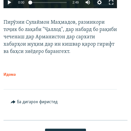
Auto
0:00
2:49
240p
Пирӯзии Сулаймон Маҳмадов, размикори
360p
тоҷик бо лақаби "Ҷаллод", дар набард бо рақиби
480p
Auto
240p
360p
480p
чеченаш дар Арманистон дар сархати
720p
хабарҳои муҳим дар ин кишвар қарор гирифт
720p
1080p
ва баҳси зиёдеро барангехт.
1080p
Идома
Ба дигарон фиристед