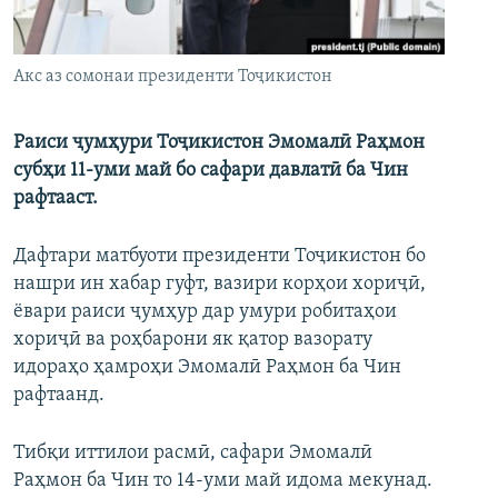
ГУЗОРИШҲОИ РАДИОӢ
Русский
Акс аз сомонаи президенти Тоҷикистон
ПАЙГИРӢ КУНЕД
Раиси ҷумҳури Тоҷикистон Эмомалӣ Раҳмон
субҳи 11-уми май бо сафари давлатӣ ба Чин
рафтааст.
Ҳамаи сомонаҳои RFE/RL
Дафтари матбуоти президенти Тоҷикистон бо
нашри ин хабар гуфт, вазири корҳои хориҷӣ,
ёвари раиси ҷумҳур дар умури робитаҳои
хориҷӣ ва роҳбарони як қатор вазорату
идораҳо ҳамроҳи Эмомалӣ Раҳмон ба Чин
рафтаанд.
Тибқи иттилои расмӣ, сафари Эмомалӣ
Раҳмон ба Чин то 14-уми май идома мекунад.