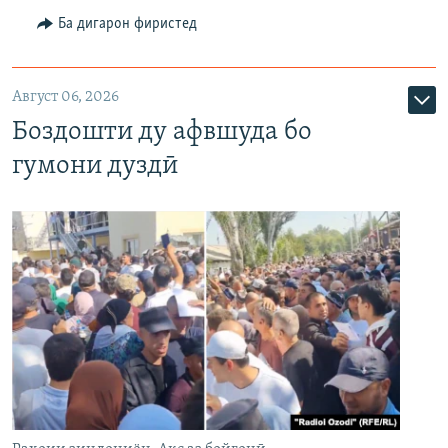
Ба дигарон фиристед
Август 06, 2026
Боздошти ду афвшуда бо
гумони дуздӣ