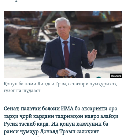
Қонун ба номи Линдси Грэм, сенатори ҷумҳурихоҳ
гузошта шудааст
Сенат, палатаи болоии ИМА бо аксарияти оро
тарҳи ҷорӣ кардани таҳримҳои навро алайҳи
Русия тасвиб кард. Ин қонун ҳамчунин ба
раиси ҷумҳур Доналд Трамп салоҳият