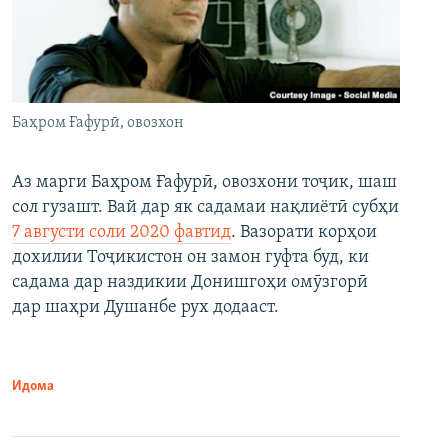
Баҳром Ғафурӣ, овозхон
Аз марги Баҳром Ғафурӣ, овозхони тоҷик, шаш
сол гузашт. Вай дар як садамаи нақлиётӣ субҳи
7 августи соли 2020 фавтид
. Вазорати корҳои
дохилии Тоҷикистон он замон гуфта буд, ки
садама дар наздикии Донишгоҳи омӯзгорӣ
дар шаҳри Душанбе рух додааст.
Идома