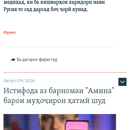
медиҳад, ки ба кишварҳои харидори нави
Русия то сад дарсад боҷ ҷорӣ кунад.
Идома
Ба дигарон фиристед
Август 09, 2026
Истифода аз барномаи "Амина"
барои муҳоҷирон ҳатмӣ шуд