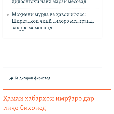
дидбонгоҳи нави марзӣ месозад
Моҳиёни мурда ва ҳавои ифлос:
Ширкатҳои чинӣ тилоро мегиранд,
заҳрро мемонанд
Ба дигарон фиристед
Ҳамаи хабарҳои имрӯзро дар
инҷо бихонед