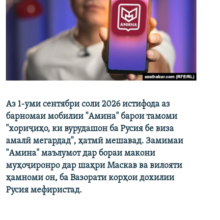
Аз 1-уми сентябри соли 2026 истифода аз
барномаи мобилии "Амина" барои тамоми
"хориҷиҳо, ки вурудашон ба Русия бе виза
амалӣ мегардад", ҳатмӣ мешавад. Замимаи
"Амина" маълумот дар бораи макони
муҳоҷиронро дар шаҳри Маскав ва вилояти
ҳамноми он, ба Вазорати корҳои дохилии
Русия мефиристад.