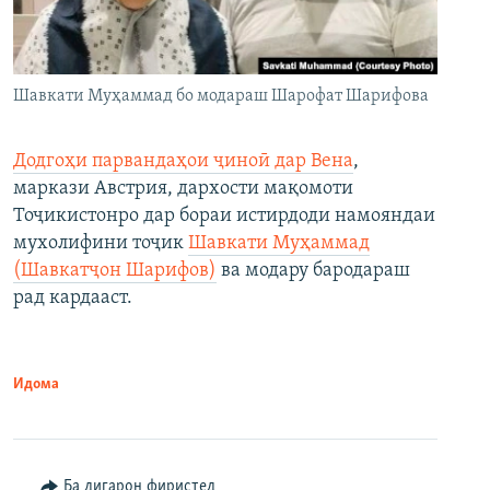
Шавкати Муҳаммад бо модараш Шарофат Шарифова
Додгоҳи парвандаҳои ҷиноӣ дар Вена
,
маркази Австрия, дархости мақомоти
Тоҷикистонро дар бораи истирдоди намояндаи
мухолифини тоҷик
Шавкати Муҳаммад
(Шавкатҷон Шарифов)
ва модару бародараш
рад кардааст.
Идома
Ба дигарон фиристед