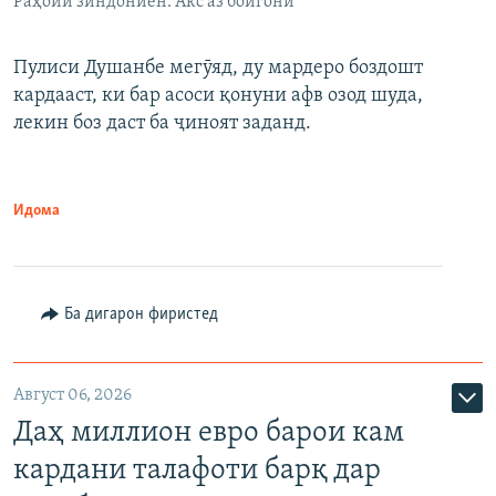
Раҳоии зиндониён. Акс аз бойгонӣ
Пулиси Душанбе мегӯяд, ду мардеро боздошт
кардааст, ки бар асоси қонуни афв озод шуда,
лекин боз даст ба ҷиноят заданд.
Идома
Ба дигарон фиристед
Август 06, 2026
Даҳ миллион евро барои кам
кардани талафоти барқ дар