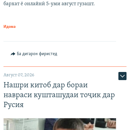
бархат ё онлайнӣ 5-уми август гузашт.
Идома
Ба дигарон фиристед
Август 07, 2026
Нашри китоб дар бораи
навраси кушташудаи тоҷик дар
Русия