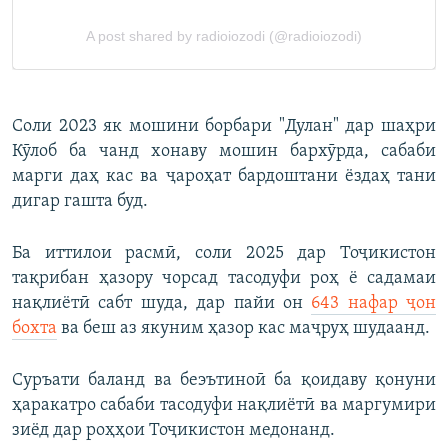
Соли 2023 як мошини борбари "Дулан" дар шаҳри
Кӯлоб ба чанд хонаву мошин бархӯрда, сабаби
марги даҳ кас ва ҷароҳат бардоштани ёздаҳ тани
дигар гашта буд.
Ба иттилои расмӣ, соли 2025 дар Тоҷикистон
тақрибан ҳазору чорсад тасодуфи роҳ ё садамаи
нақлиётӣ сабт шуда, дар пайи он
643 нафар ҷон
бохта
ва беш аз якуним ҳазор кас маҷруҳ шудаанд.
Суръати баланд ва беэътиноӣ ба қоидаву қонуни
ҳаракатро сабаби тасодуфи нақлиётӣ ва маргумири
зиёд дар роҳҳои Тоҷикистон медонанд.