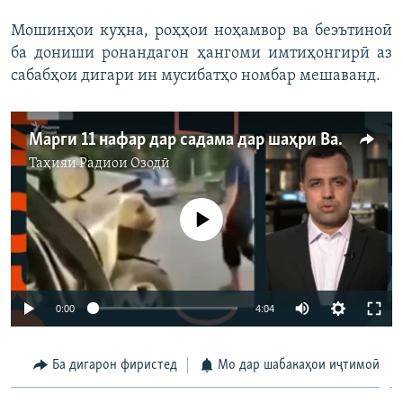
Мошинҳои куҳна, роҳҳои ноҳамвор ва беэътиноӣ
ба дониши ронандагон ҳангоми имтиҳонгирӣ аз
сабабҳои дигари ин мусибатҳо номбар мешаванд.
Марги 11 нафар дар садама дар шаҳри Ваҳдат
Таҳияи
Радиои Озодӣ
Феълан кор намекунад
Auto
0:00
4:04
240p
Ба дигарон фиристед
Мо дар шабакаҳои иҷтимоӣ
360p
Auto
240p
360p
480p
480p