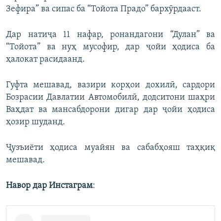
Зефира” ва сипас ба “Тойота Прадо” бархӯрдааст.
Дар натиҷа 11 нафар, ронандагони “Дулан” ва
“Тойота” ва нуҳ мусофир, дар ҷойи ҳодиса ба
ҳалокат расидаанд.
Гуфта мешавад, вазири корҳои дохилӣ, сардори
Бозрасии Давлатии Автомобилӣ, додситони шаҳри
Ваҳдат ва мансабдорони дигар дар ҷойи ҳодиса
ҳозир шуданд.
Ҷузъиёти ҳодиса муайян ва сабабҳояш таҳқиқ
мешавад.
Навор дар Инстаграм
: