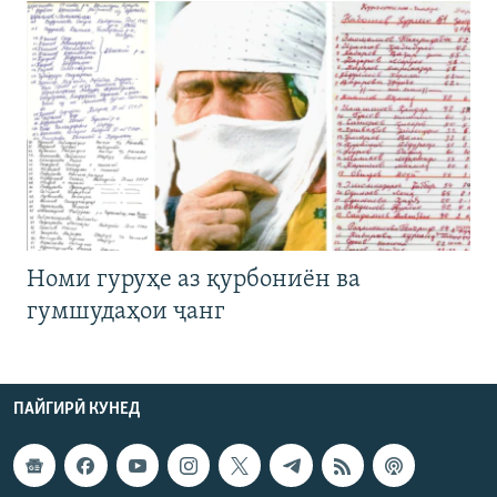
Номи гуруҳе аз қурбониён ва
гумшудаҳои ҷанг
ПАЙГИРӢ КУНЕД