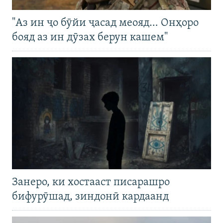
"Аз ин ҷо бӯйи ҷасад меояд… Онҳоро
бояд аз ин дӯзах берун кашем"
Занеро, ки хостааст писарашро
бифурӯшад, зиндонӣ кардаанд