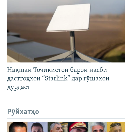
Нақшаи Тоҷикистон барои насби
дастгоҳҳои “Starlink” дар гӯшаҳои
дурдаст
Рӯйхатҳо