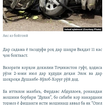
ГУЗОРИШҲОИ РАДИОӢ
Русский
ПАЙГИРӢ КУНЕД
Акс аз бойгонӣ
Дар садама ё тасодуфи роҳ дар шаҳри Ваҳдат 11 кас
Ҳамаи сомонаҳои RFE/RL
ҷон бохтааст.
Вазорати корҳои дохилии Тоҷикистон гуфт, ҳодиса
рӯзи 2-юми июл дар ҳудуди деҳаи Элок ва дар
шоҳроҳи Душанбе-Кӯлоб-Хоруғ рӯй дод.
Ба иттилои манбаъ, Фирдавс Абдуллоев, ронандаи
мошини борбари “Дулан”, бо сабаби кор накардани
тормоз ё фишанги исти мошинаш аввал ба як “Опел