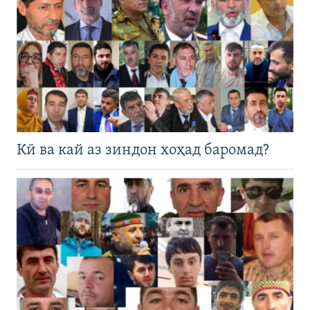
Кӣ ва кай аз зиндон хоҳад баромад?