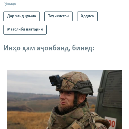
Гӯшаҳо
720p
720p
1080p
Дар чанд ҷумла
Тоҷикистон
Ҳодиса
1080p
Матолиби навтарин
Инҳо ҳам аҷоибанд, бинед: