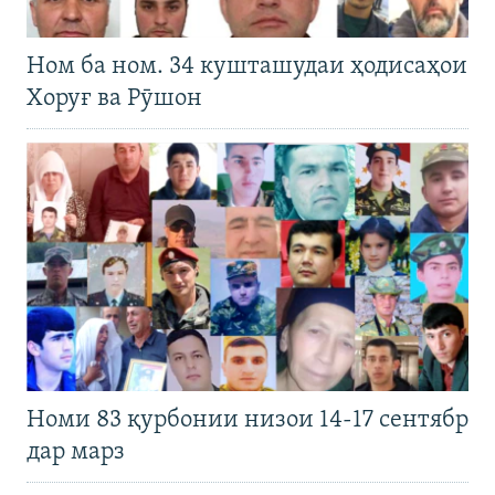
Ном ба ном. 34 кушташудаи ҳодисаҳои
Хоруғ ва Рӯшон
Номи 83 қурбонии низои 14-17 сентябр
дар марз