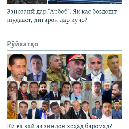
Занозанӣ дар "Арбоб". Як кас боздошт
шудааст, дигарон дар куҷо?
Рӯйхатҳо
Кӣ ва кай аз зиндон хоҳад баромад?