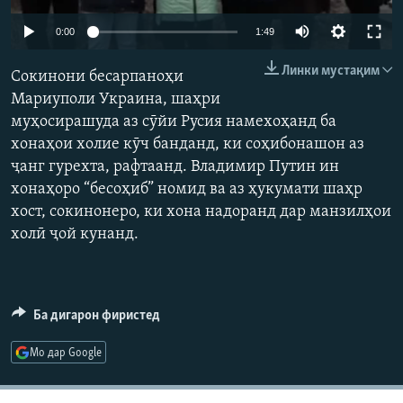
ГУЗОРИШҲОИ РАДИОӢ
Auto
Русский
0:00
1:49
240p
Линки мустақим
Сокинони бесарпаноҳи
ПАЙГИРӢ КУНЕД
360p
Мариуполи Украина, шаҳри
муҳосирашуда аз сӯйи Русия намехоҳанд ба
480p
Auto
240p
360p
480p
хонаҳои холие кӯч банданд, ки соҳибонашон аз
720p
ҷанг гурехта, рафтаанд. Владимир Путин ин
720p
1080p
1080p
хонаҳоро “бесоҳиб” номид ва аз ҳукумати шаҳр
Ҳамаи сомонаҳои RFE/RL
хост, сокинонеро, ки хона надоранд дар манзилҳои
холӣ ҷой кунанд.
Ба дигарон фиристед
Мо дар Google