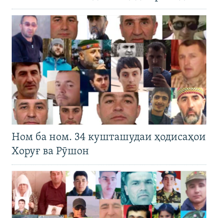
Ном ба ном. 34 кушташудаи ҳодисаҳои
Хоруғ ва Рӯшон