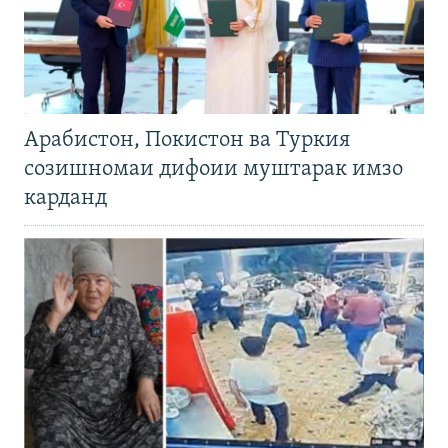
Арабистон, Покистон ва Туркия
созишномаи дифоии муштарак имзо
карданд