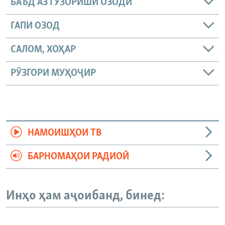
БАЪД АЗ ГУЗОРИШИ ОЗОДӢ
ГАПИ ОЗОД
САЛОМ, ХОҲАР
РӮЗГОРИ МУҲОҶИР
НАМОИШҲОИ ТВ
БАРНОМАҲОИ РАДИОӢ
Инҳо ҳам аҷоибанд, бинед: