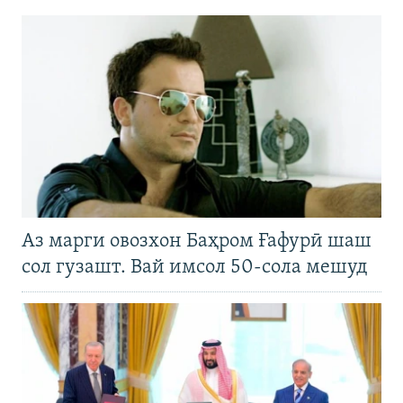
Аз марги овозхон Баҳром Ғафурӣ шаш
сол гузашт. Вай имсол 50-сола мешуд