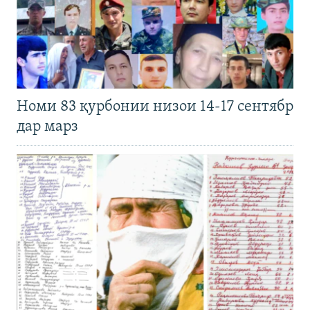
Номи 83 қурбонии низои 14-17 сентябр
дар марз