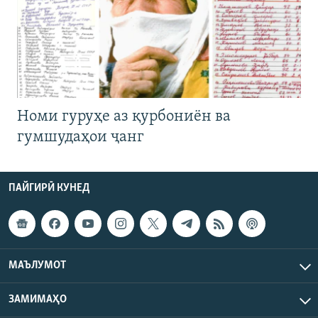
Номи гуруҳе аз қурбониён ва
гумшудаҳои ҷанг
ПАЙГИРӢ КУНЕД
МАЪЛУМОТ
ЗАМИМАҲО