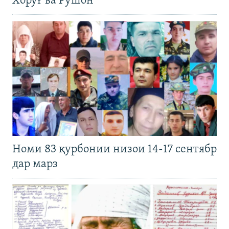
Хоруғ ва Рӯшон
Номи 83 қурбонии низои 14-17 сентябр
дар марз