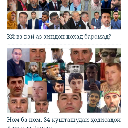
Кӣ ва кай аз зиндон хоҳад баромад?
Ном ба ном. 34 кушташудаи ҳодисаҳои