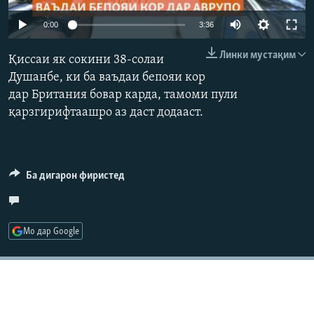
ГУЗОРИШҲОИ РАДИОӢ
Auto
Русский
0:00
3:36
240p
Линки мустақим
Қиссаи як сокини 38-солаи
ПАЙГИРӢ КУНЕД
360p
Душанбе, ки ба ваъдаи бепояи кор
дар Британия бовар карда, тамоми пули
480p
Auto
240p
360p
480p
қарзгирифтаашро аз даст додааст.
720p
720p
1080p
1080p
Ҳамаи сомонаҳои RFE/RL
Ба дигарон фиристед
Мо дар Google