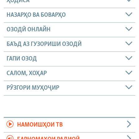
ҲОДИСА
НАЗАРҲО ВА БОВАРҲО
ОЗОДӢ ОНЛАЙН
БАЪД АЗ ГУЗОРИШИ ОЗОДӢ
ГАПИ ОЗОД
САЛОМ, ХОҲАР
РӮЗГОРИ МУҲОҶИР
НАМОИШҲОИ ТВ