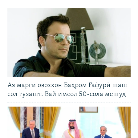
Аз марги овозхон Баҳром Ғафурӣ шаш
сол гузашт. Вай имсол 50-сола мешуд