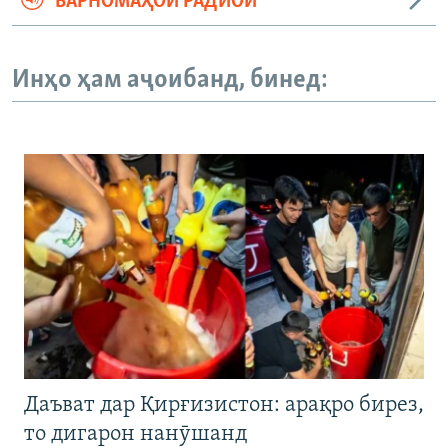
БАРНОМАҲОИ РАДИОӢ
Инҳо ҳам аҷоибанд, бинед:
Даъват дар Қирғизистон: арақро бирез,
то дигарон нанӯшанд