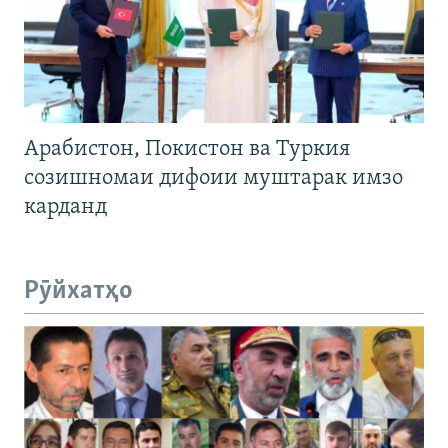
Арабистон, Покистон ва Туркия
созишномаи дифоии муштарак имзо
карданд
Рӯйхатҳо