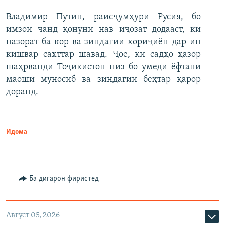
Владимир Путин, раисҷумҳури Русия, бо
имзои чанд қонуни нав иҷозат додааст, ки
назорат ба кор ва зиндагии хориҷиён дар ин
кишвар сахттар шавад. Ҷое, ки садҳо ҳазор
шаҳрванди Тоҷикистон низ бо умеди ёфтани
маоши муносиб ва зиндагии беҳтар қарор
доранд.
Идома
Ба дигарон фиристед
Август 05, 2026