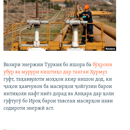
Вазири энержии Туркия бо ишора ба
бӯҳрони
убур ва мурури киштиҳо дар тангаи Ҳурмуз
гуфт, таҳаввулоти моҳҳои ахир нишон дод, ки
ҷаҳон ҳамчунон ба масирҳои ҷойгузин барои
интиқоли нафт ниёз дорад ва Анқара дар ҳоли
гуфтугӯ бо Ироқ барои тавсеаи масирҳои нави
содироти энержӣ аст.