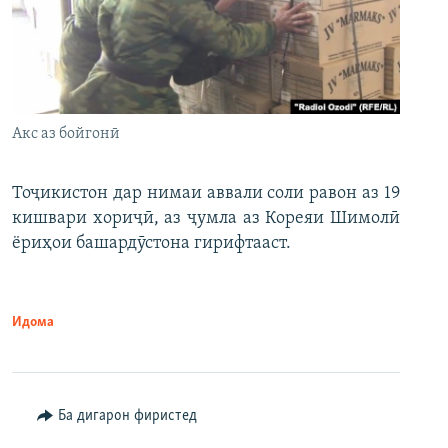
Акс аз бойгонӣ
Тоҷикистон дар нимаи аввали соли равон аз 19
кишвари хориҷӣ, аз ҷумла аз Кореяи Шимолӣ
ёриҳои башардӯстона гирифтааст.
Идома
Ба дигарон фиристед