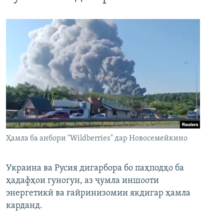
Ҳамла ба анбори "Wildberries" дар Новосемейкино
Украина ва Русия дигарбора бо паҳподҳо ба
ҳадафҳои гуногун, аз ҷумла иншооти
энергетикӣ ва ғайринизомии якдигар ҳамла
карданд.