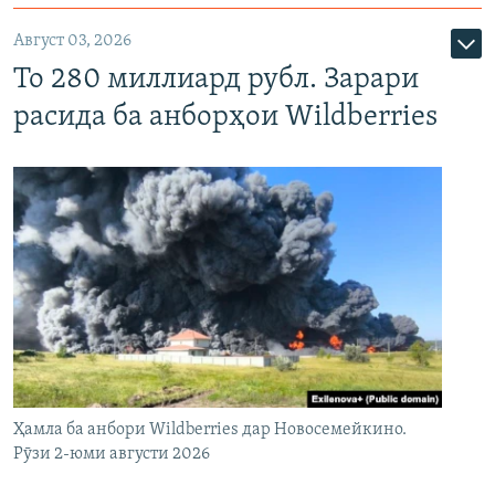
Август 03, 2026
То 280 миллиард рубл. Зарари
расида ба анборҳои Wildberries
Ҳамла ба анбори Wildberries дар Новосемейкино.
Рӯзи 2-юми августи 2026