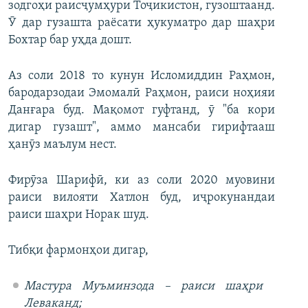
зодгоҳи раисҷумҳури Тоҷикистон, гузоштаанд.
Ӯ дар гузашта раёсати ҳукуматро дар шаҳри
Бохтар бар уҳда дошт.
Аз соли 2018 то кунун Исломиддин Раҳмон,
бародарзодаи Эмомалӣ Раҳмон, раиси ноҳияи
Данғара буд. Мақомот гуфтанд, ӯ "ба кори
дигар гузашт", аммо мансаби гирифтааш
ҳанӯз маълум нест.
Фирӯза Шарифӣ, ки аз соли 2020 муовини
раиси вилояти Хатлон буд, иҷрокунандаи
раиси шаҳри Норак шуд.
Тибқи фармонҳои дигар,
Мастура Муъминзода – раиси шаҳри
Леваканд;