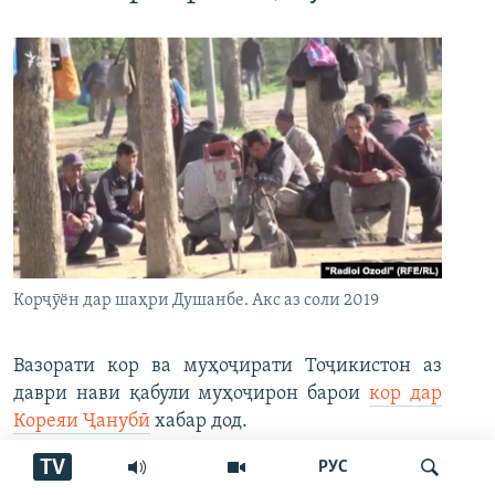
Корҷӯён дар шаҳри Душанбе. Акс аз соли 2019
Вазорати кор ва муҳоҷирати Тоҷикистон аз
даври нави қабули муҳоҷирон барои
кор дар
Кореяи Ҷанубӣ
хабар дод.
TV
РУС