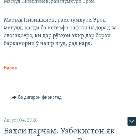
Масъуд Пизишкиён, раисҷумҳури Эрон.
Масъуд Пизишкиён, раисҷумҳури Эрон
мегӯяд, қасди ба истеъфо рафтан надорад ва
овозаҳоеро, ки дар рӯзҳои ахир дар бораи
барканории ӯ нашр шуд, рад кард.
Идома
Ба дигарон фиристед
Август 04, 2026
Баҳси парчам. Узбекистон як