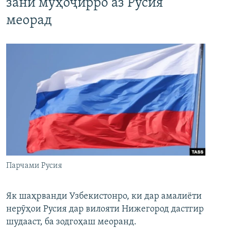
зани муҳоҷирро аз Русия
меорад
Парчами Русия
Як шаҳрванди Узбекистонро, ки дар амалиёти
нерӯҳои Русия дар вилояти Нижегород дастгир
шудааст, ба зодгоҳаш меоранд.