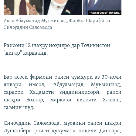
ГУЗОРИШҲОИ РАДИОӢ
Русский
Акси Абдумаҷид Муъминзод, Фирӯза Шарифӣ ва
ПАЙГИРӢ КУНЕД
Сиҷоуддин Саломзода
Раисони 12 шаҳру ноҳияро дар Тоҷикистон
"дигар" кардаанд.
Ҳамаи сомонаҳои RFE/RL
Бар асоси фармони раиси ҷумҳурӣ аз 30-юми
январи имсол, Абдулмаҷид Муъминзод,
сардори Хадамоти зиддиинҳисорӣ, раиси
шаҳри Бохтар, маркази вилояти Хатлон,
таъйин шуд.
Сиҷоуддин Саломзода, муовини раиси шаҳри
Душанберо раиси ҳукумати ноҳияи Данғара,