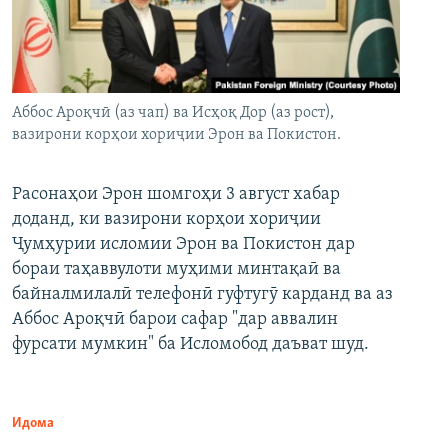
Аббос Ароқчӣ (аз чап) ва Исҳоқ Дор (аз рост),
вазирони корҳои хориҷии Эрон ва Покистон.
Расонаҳои Эрон шомгоҳи 3 август хабар
доданд, ки вазирони корҳои хориҷии
Ҷумҳурии исломии Эрон ва Покистон дар
бораи таҳаввулоти муҳими минтақаӣ ва
байналмилалӣ телефонӣ гуфтугӯ карданд ва аз
Аббос Ароқчӣ барои сафар "дар аввалин
фурсати мумкин" ба Исломобод даъват шуд.
Идома