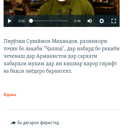
Auto
0:00
2:49
240p
Пирӯзии Сулаймон Маҳмадов, размикори
360p
тоҷик бо лақаби "Ҷаллод", дар набард бо рақиби
480p
Auto
240p
360p
480p
чеченаш дар Арманистон дар сархати
720p
хабарҳои муҳим дар ин кишвар қарор гирифт
720p
1080p
ва баҳси зиёдеро барангехт.
1080p
Идома
Ба дигарон фиристед