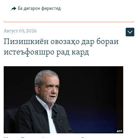
Ба дигарон фиристед
Август 05, 2026
Пизишкиён овозаҳо дар бораи
истеъфояшро рад кард