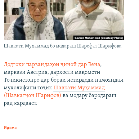
Шавкати Муҳаммад бо модараш Шарофат Шарифова
Додгоҳи парвандаҳои ҷиноӣ дар Вена
,
маркази Австрия, дархости мақомоти
Тоҷикистонро дар бораи истирдоди намояндаи
мухолифини тоҷик
Шавкати Муҳаммад
(Шавкатҷон Шарифов)
ва модару бародараш
рад кардааст.
Идома