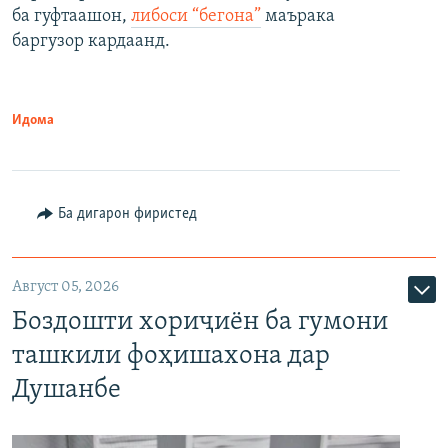
ба гуфтаашон,
либоси “бегона”
маърака
баргузор кардаанд.
Идома
Ба дигарон фиристед
Август 05, 2026
Боздошти хориҷиён ба гумони
ташкили фоҳишахона дар
Душанбе