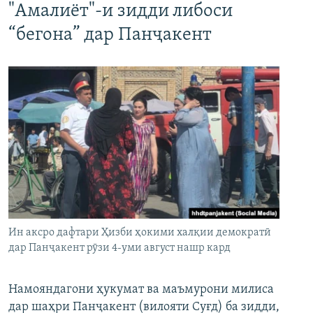
"Амалиёт"-и зидди либоси
“бегона” дар Панҷакент
Ин аксро дафтари Ҳизби ҳокими халқии демократӣ
дар Панҷакент рӯзи 4-уми август нашр кард
Намояндагони ҳукумат ва маъмурони милиса
дар шаҳри Панҷакент (вилояти Суғд) ба зидди,