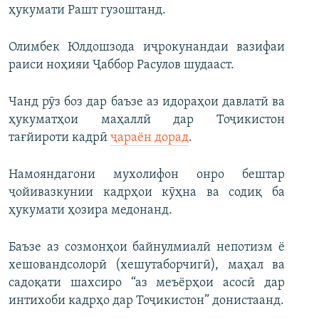
ҳукумати Рашт гузоштанд.
Олимбек Юлдошзода иҷрокунандаи вазифаи
раиси ноҳияи Ҷаббор Расулов шудааст.
Чанд рӯз боз дар баъзе аз идораҳои давлатӣ ва
ҳукуматҳои маҳаллӣ дар Тоҷикистон
тағйироти кадрӣ
ҷараён дорад
.
Намояндагони мухолифон онро бештар
ҷойивазкунии кадрҳои кӯҳна ва содиқ ба
ҳукумати ҳозира медонанд.
Баъзе аз созмонҳои байнулмиалӣ непотизм ё
хешовандсолорӣ (хешутаборчигӣ), маҳал ва
садоқати шахсиро “аз меъёрҳои асосӣ дар
интихоби кадрҳо дар Тоҷикистон” донистаанд.