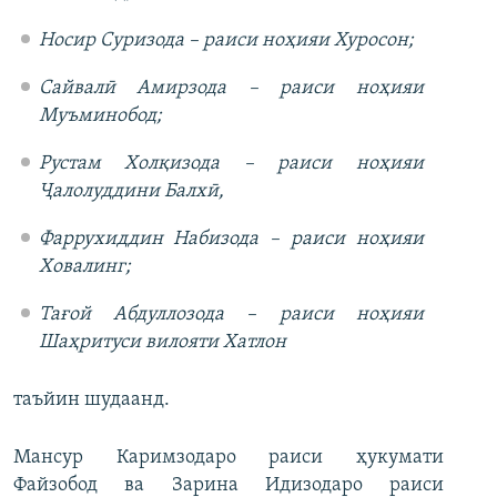
Носир Суризода – раиси ноҳияи Хуросон;
Сайвалӣ Амирзода – раиси ноҳияи
Муъминобод;
Рустам Холқизода – раиси ноҳияи
Ҷалолуддини Балхӣ,
Фаррухиддин Набизода – раиси ноҳияи
Ховалинг;
Тағой Абдуллозода – раиси ноҳияи
Шаҳритуси вилояти Хатлон
таъйин шудаанд.
Мансур Каримзодаро раиси ҳукумати
Файзобод ва Зарина Идизодаро раиси