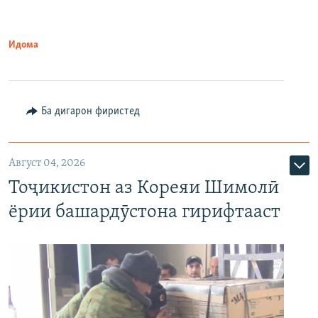
Идома
Ба дигарон фиристед
Август 04, 2026
Тоҷикистон аз Кореяи Шимолӣ
ёрии башардӯстона гирифтааст