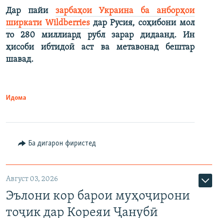
Дар пайи
зарбаҳои Украина ба анборҳои
ширкати Wildberries
дар Русия, соҳибони мол
то 280 миллиард рубл зарар дидаанд. Ин
ҳисоби ибтидоӣ аст ва метавонад бештар
шавад.
Идома
Ба дигарон фиристед
Август 03, 2026
Эълони кор барои муҳоҷирони
тоҷик дар Кореяи Ҷанубӣ