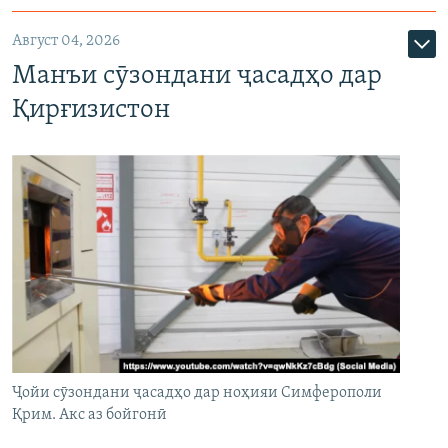
Август 04, 2026
Манъи сӯзондани ҷасадҳо дар
Қирғизистон
Ҷойи сӯзондани ҷасадҳо дар ноҳияи Симферополи
Қрим. Акс аз бойгонӣ