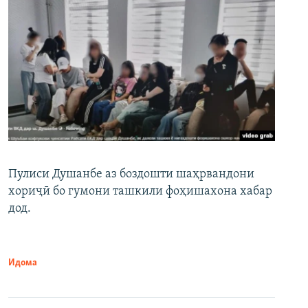
Пулиси Душанбе аз боздошти шаҳрвандони
хориҷӣ бо гумони ташкили фоҳишахона хабар
дод.
Идома