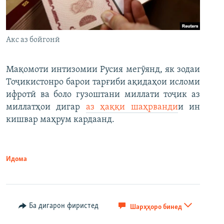
Акс аз бойгонӣ
Мақомоти интизомии Русия мегӯянд, як зодаи
Тоҷикистонро барои тарғиби ақидаҳои исломи
ифротӣ ва боло гузоштани миллати тоҷик аз
миллатҳои дигар
аз ҳаққи шаҳрванди
и ин
кишвар маҳрум кардаанд.
Идома
Ба дигарон фиристед
Шарҳҳоро бинед