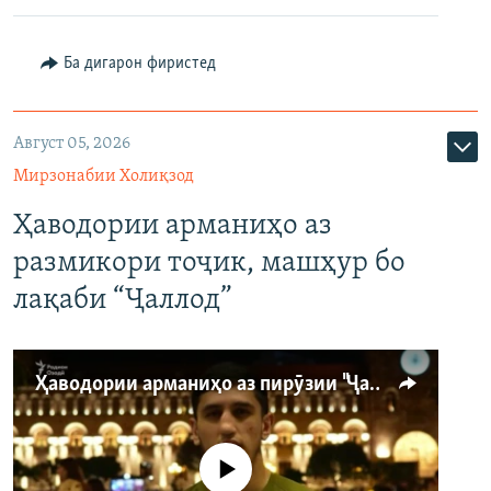
Ба дигарон фиристед
Август 05, 2026
Мирзонабии Холиқзод
Ҳаводории арманиҳо аз
размикори тоҷик, машҳур бо
лақаби “Ҷаллод”
Ҳаводории арманиҳо аз пирӯзии "Ҷаллод"-и тоҷик
Феълан кор намекунад