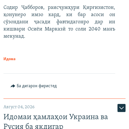
Содир Ҷабборов, раисҷумҳури Қирғизистон,
қонунеро имзо кард, ки бар асоси он
сӯзондани ҷасади фавтидагонро дар ин
кишвари Осиёи Марказӣ то соли 2040 манъ
мекунад.
Идома
Ба дигарон фиристед
Август 04, 2026
Идомаи ҳамлаҳои Украина ва
Русия ба якдигар