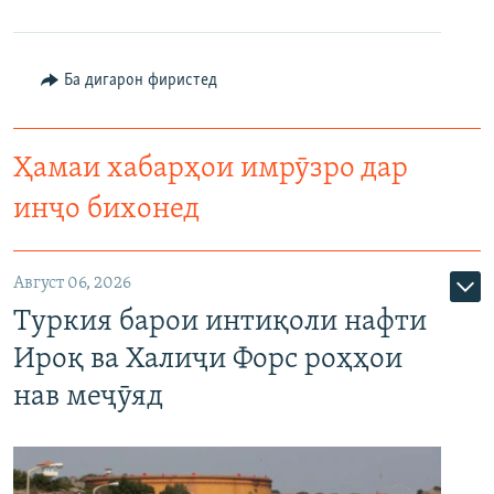
Ба дигарон фиристед
Ҳамаи хабарҳои имрӯзро дар
инҷо бихонед
Август 06, 2026
Туркия барои интиқоли нафти
Ироқ ва Халиҷи Форс роҳҳои
нав меҷӯяд