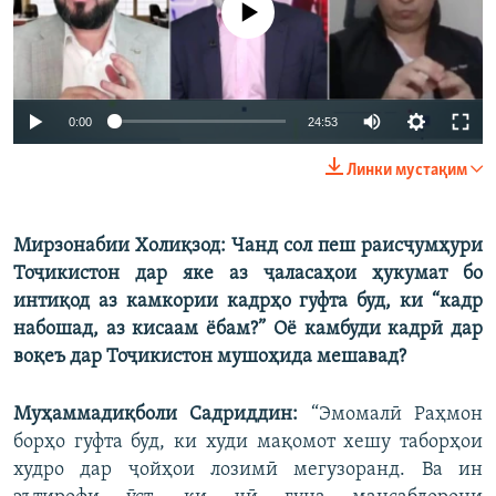
Auto
0:00
24:53
240p
Линки мустақим
360p
Auto
240p
360p
480p
480p
Мирзонабии Холиқзод: Чанд сол пеш раисҷумҳури
Тоҷикистон дар яке аз ҷаласаҳои ҳукумат бо
720p
720p
1080p
интиқод аз камкории кадрҳо гуфта буд, ки “кадр
1080p
набошад, аз кисаам ёбам?” Оё камбуди кадрӣ дар
воқеъ дар Тоҷикистон мушоҳида мешавад?
Муҳаммадиқболи Садриддин:
“Эмомалӣ Раҳмон
борҳо гуфта буд, ки худи мақомот хешу таборҳои
худро дар ҷойҳои лозимӣ мегузоранд. Ва ин