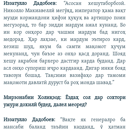
Иззатулло Дадобоев:
“Асосан хешутаборбозӣ.
Николло Макиавеллӣ мегӯяд, император ҳама вақт
музди кормандони ҳифзи ҳуқуқ ва артишро поин
мегузорад, то бар зидди мардум амал кунанд. Бо
ин кор онҳоро дар чашми мардум бад нигоҳ
медорад. Ҳар лаҳзае, ки мардум эътироз кард,
хезиш шуд, якум ба самти мақомот ҳуҷум
мекунанд, чун баъзе аз онҳо қасд доранд. Шояд
хешу ақрабои бархеро дастгир карда буданд. Дар
асл онҳо супориш иҷро кардаанд. Дигар инки бояд
тавозун бошад. Тақсими вазифаҳо дар тамоми
мақомоти давлатӣ дуруст ба роҳ монда шавад.”
Мирзонабии Холиқзод: Ёздаҳ сол дар сохтори
умури дохилӣ будед, далел меоред?
Иззатулло Дадобоев:
“Вақте як генералро ба
мансаби баланд таъйин карданд, ӯ ҳатман