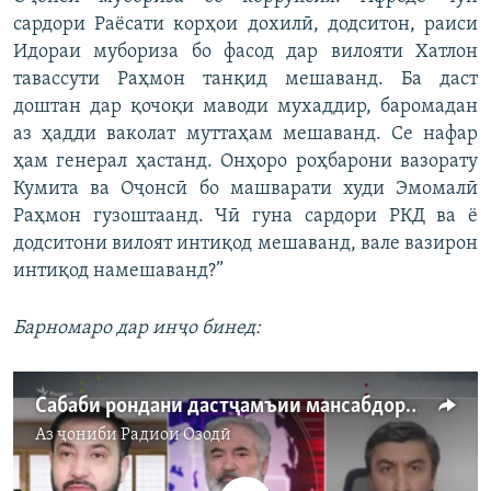
сардори Раёсати корҳои дохилӣ, додситон, раиси
Идораи мубориза бо фасод дар вилояти Хатлон
тавассути Раҳмон танқид мешаванд. Ба даст
доштан дар қочоқи маводи мухаддир, баромадан
аз ҳадди ваколат муттаҳам мешаванд. Се нафар
ҳам генерал ҳастанд. Онҳоро роҳбарони вазорату
Кумита ва Оҷонсӣ бо машварати худи Эмомалӣ
Раҳмон гузоштаанд. Чӣ гуна сардори РКД ва ё
додситони вилоят интиқод мешаванд, вале вазирон
интиқод намешаванд?”
Барномаро дар инҷо бинед:
Сабаби рондани дастҷамъии мансабдорон чист?
Аз ҷониби
Радиои Озодӣ
Феълан кор намекунад