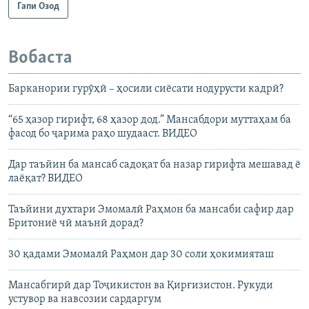
Гапи Озод
Вобаста
Барканории гурӯҳӣ – ҳосили сиёсати нодурусти кадрӣ?
“65 ҳазор гирифт, 68 ҳазор дод.” Мансабдори муттаҳам ба
фасод бо ҷарима раҳо шудааст. ВИДЕО
Дар таъйин ба мансаб садоқат ба назар гирифта мешавад ё
лаёқат? ВИДЕО
Таъйини духтари Эмомалӣ Раҳмон ба мансаби сафир дар
Бритониё чӣ маънӣ дорад?
30 қадами Эмомалӣ Раҳмон дар 30 соли ҳокимияташ
Мансабгирӣ дар Тоҷикистон ва Қирғизистон. Рукуди
устувор ва навсозии сардаргум