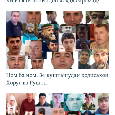
Кӣ ва кай аз зиндон хоҳад баромад?
Ном ба ном. 34 кушташудаи ҳодисаҳои
Хоруғ ва Рӯшон