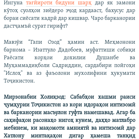
Ингуна
тағйироти бидуни шарҳ
дар як замони
кӯтоҳ суолҳои зиёдеро эҷод кардааст, бахусус дар
бораи сиёсати кадрӣ дар кишвар. Чаро барканории
дастҷамъӣ сурат гирифт?
Мавзӯи “Гапи Озод” ҳамин аст. Меҳмонони
барнома – Изаттуло Дадобоев, муфаттиши собиқи
Раёсати корҳои дохилии Душанбе ва
Муҳаммадиқболи Садриддин, сардабири пойгоҳи
"Ислоҳ" ва аз фаъолони мухолифини ҳукумати
Тоҷикистон.
Мирзонабии Холиқзод: Сабабҳои хашми раиси
ҷумҳурии Тоҷикистон аз кори идораҳои интизомӣ
ва барканории масъулон гуфта намешавад. Агар ба
саҳифаҳои расонаҳо нигоҳ кунем, даҳҳо матлабро
мебинем, ки мақомоти амниятӣ ва интизомӣ дар
Хатлону минтақаҳои дигар ҳамеша танқид