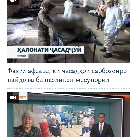
Фавти афсаре, ки ҷасадҳои сарбозонро
пайдо ва ба наздикон месупорид