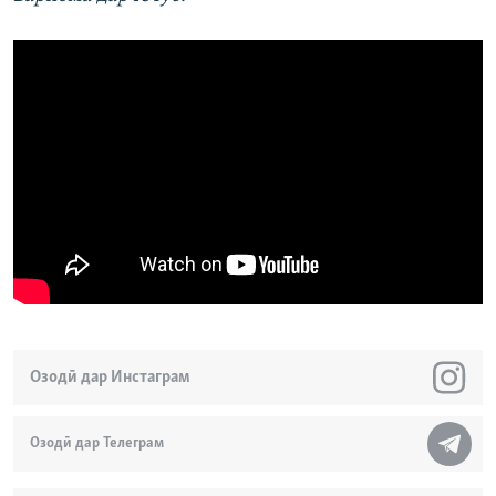
Озодӣ дар Инстаграм
Озодӣ дар Телеграм