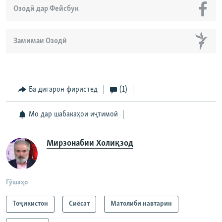
Озодӣ дар Фейсбук
Замимаи Озодӣ
Ба дигарон фиристед
(1)
Мо дар шабакаҳои иҷтимоӣ
Мирзонабии Холиқзод
Гӯшаҳо
Тоҷикистон
Сиёсат
Матолиби навтарин