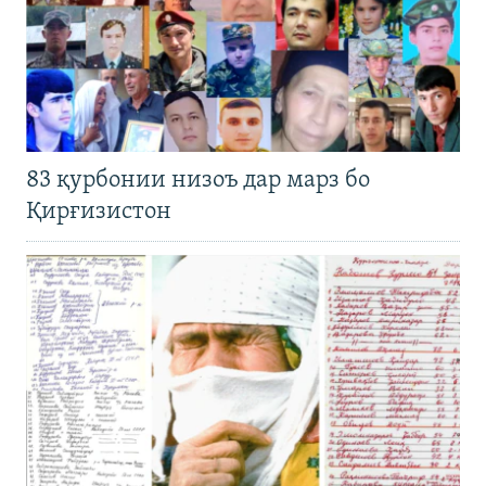
83 қурбонии низоъ дар марз бо
Қирғизистон