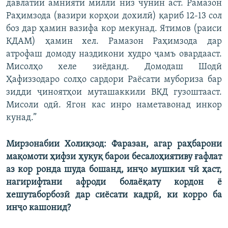
давлатии амнияти миллӣ низ чунин аст. Рамазон
Раҳимзода (вазири корҳои дохилӣ) қариб 12-13 сол
боз дар ҳамин вазифа кор мекунад. Ятимов (раиси
КДАМ) ҳамин хел. Рамазон Раҳимзода дар
атрофаш домоду наздикони худро ҷамъ овардааст.
Мисолҳо хеле зиёданд. Домодаш Шодӣ
Ҳафиззодаро солҳо сардори Раёсати мубориза бар
зидди ҷиноятҳои муташаккили ВКД гузоштааст.
Мисоли одӣ. Ягон кас инро наметавонад инкор
кунад.”
Мирзонабии Холиқзод: Фаразан, агар раҳбарони
мақомоти ҳифзи ҳуқуқ барои бесалоҳиятиву ғафлат
аз кор ронда шуда бошанд, инҷо мушкил чӣ ҳаст,
нагирифтани афроди болаёқату кордон ё
хешутаборбозӣ дар сиёсати кадрӣ, ки корро ба
инҷо кашонид?