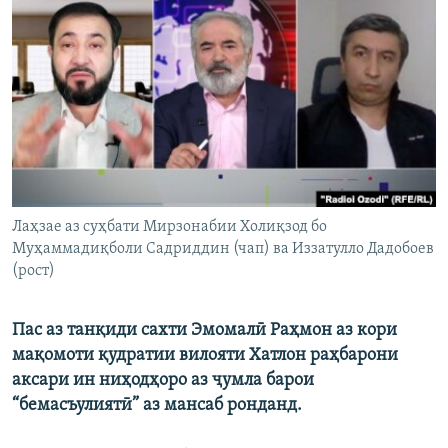
ГУЗОРИШҲОИ РАДИОӢ
Русский
ПАЙГИРӢ КУНЕД
Ҳамаи сомонаҳои RFE/RL
Лаҳзае аз суҳбати Мирзонабии Холиқзод бо
Муҳаммадиқболи Садриддин (чап) ва Иззатулло Дадобоев
(рост)
Пас аз танқиди сахти Эмомалӣ Раҳмон аз кори
мақомоти қудратии вилояти Хатлон раҳбарони
аксари ин ниҳодҳоро аз ҷумла барои
“бемасъулиятӣ” аз мансаб ронданд.