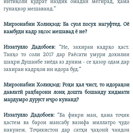
интиқоли қудрат наздик омадан мегирад, ҳама
гунаҳкор мешаванд.”
Мирзонабии Холиқзод: Ба суол посух нагуфтед. Оё
камбуди кадр эҳсос мешавад ё не?
Иззатулло Дадобоев:
“Не, захираи кадрҳо ҳаст.
Танҳо то соли 2017 дар Раёсати умури дохилии
шаҳри Душанбе зиёда аз дуним - се ҳазор одам дар
захираи кадрҳои ин идора буд.”
Мирзонабии Холиқзод: Роҳи ҳал чист, то идораҳои
давлатӣ раҳбарони лоиқ дошта бошанду хидмати
мардумро дуруст иҷро кунанд?
Иззатулло Дадобоев:
“Ба фикри ман, ҳама тоҷик
ҳастем ва барои мансабу вазифа миллатро ҷудо
накунем. Тоҷикистон дар сатҳи ҷаҳонӣ чандон