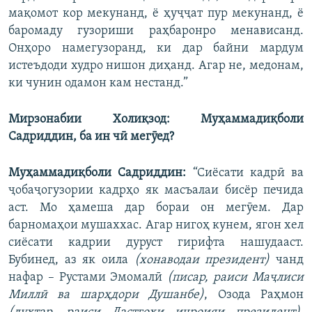
мақомот кор мекунанд, ё ҳуҷҷат пур мекунанд, ё
баромаду гузориши раҳбаронро менависанд.
Онҳоро намегузоранд, ки дар байни мардум
истеъдоди худро нишон диҳанд. Агар не, медонам,
ки чунин одамон кам нестанд.”
Мирзонабии Холиқзод: Муҳаммадиқболи
Садриддин, ба ин чӣ мегӯед?
Муҳаммадиқболи Садриддин:
“Сиёсати кадрӣ ва
ҷобаҷогузории кадрҳо як масъалаи бисёр печида
аст. Мо ҳамеша дар бораи он мегӯем. Дар
барномаҳои мушаххас. Агар нигоҳ кунем, ягон хел
сиёсати кадрии дуруст гирифта нашудааст.
Бубинед, аз як оила
(хонаводаи президент)
чанд
нафар – Рустами Эмомалӣ
(писар, раиси Маҷлиси
Миллӣ ва шарҳдори Душанбе)
, Озода Раҳмон