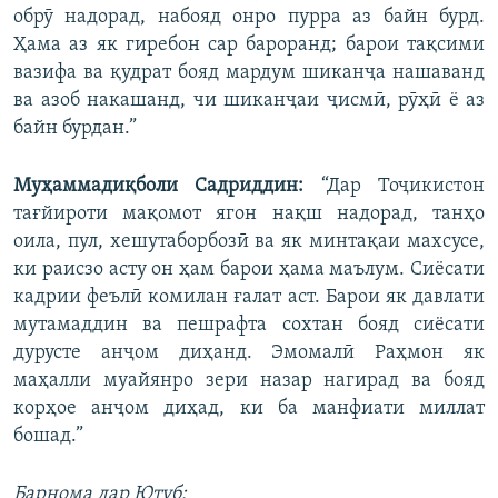
обрӯ надорад, набояд онро пурра аз байн бурд.
Ҳама аз як гиребон сар бароранд; барои тақсими
вазифа ва қудрат бояд мардум шиканҷа нашаванд
ва азоб накашанд, чи шиканҷаи ҷисмӣ, рӯҳӣ ё аз
байн бурдан.”
Муҳаммадиқболи Садриддин:
“Дар Тоҷикистон
тағйироти мақомот ягон нақш надорад, танҳо
оила, пул, хешутаборбозӣ ва як минтақаи махсусе,
ки раисзо асту он ҳам барои ҳама маълум. Сиёсати
кадрии феълӣ комилан ғалат аст. Барои як давлати
мутамаддин ва пешрафта сохтан бояд сиёсати
дурусте анҷом диҳанд. Эмомалӣ Раҳмон як
маҳалли муайянро зери назар нагирад ва бояд
корҳое анҷом диҳад, ки ба манфиати миллат
бошад.”
Барнома дар Ютуб: