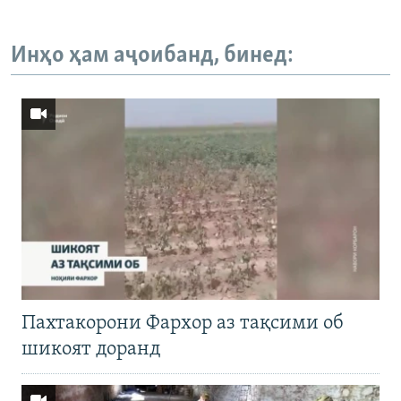
Инҳо ҳам аҷоибанд, бинед:
Пахтакорони Фархор аз тақсими об
шикоят доранд