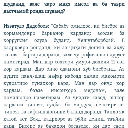
шудаанд, вале чаро маҳз имсол ва ба таври
дастҷамъӣ ронда шуданд?
Иззатуло Дадобоев:
"Сабабу омилҳое, ки бисёре аз
кормандонро барканор карданд: асосан ба
коррупсия олуда буданд. Хешутаборбозӣ. Ё
кадрҳоеро ронданд, ки аз ҷиҳати дониш ва ақлу
заковат бартарӣ доранд, вале ҷуғрофияашон дуруст
намегирад. Ман дар сохтори умури дохилӣ 11 сол
кор кардам. Дар онҷо одамони хуб бисёранд. Аз
пушти панҷ-шаш нафар набояд ҳамаи мақомоти
қудратиро гунаҳкор кард. Ман дар онҷо кор
кардам, баъзе инсонҳоро медонам, вале
номашонро намегирам. Аз ҷиҳати савод, ошкор
кардани ҷиноят, суҳбат бо мардум, пешгирӣ аз
ҷиноят ва тафтиш дониши баланд доранд. Танҳо як
хатоӣ аст. Бояд кадрҳоро аз рӯйи дониш таъйин
кард. Бисёре аз бачаҳои босаводе, ки дар сафи