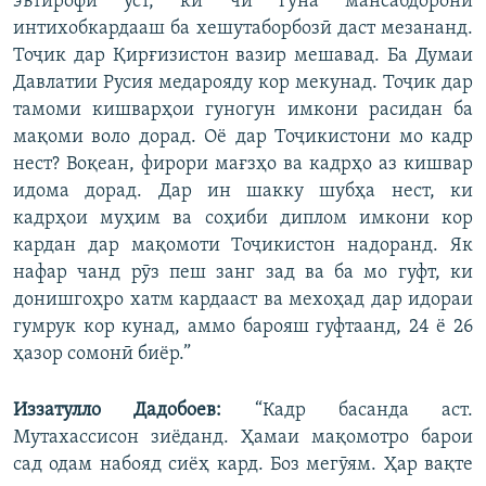
эътирофи ӯст, ки чӣ гуна мансабдорони
интихобкардааш ба хешутаборбозӣ даст мезананд.
Тоҷик дар Қирғизистон вазир мешавад. Ба Думаи
Давлатии Русия медарояду кор мекунад. Тоҷик дар
тамоми кишварҳои гуногун имкони расидан ба
мақоми воло дорад. Оё дар Тоҷикистони мо кадр
нест? Воқеан, фирори мағзҳо ва кадрҳо аз кишвар
идома дорад. Дар ин шакку шубҳа нест, ки
кадрҳои муҳим ва соҳиби диплом имкони кор
кардан дар мақомоти Тоҷикистон надоранд. Як
нафар чанд рӯз пеш занг зад ва ба мо гуфт, ки
донишгоҳро хатм кардааст ва мехоҳад дар идораи
гумрук кор кунад, аммо барояш гуфтаанд, 24 ё 26
ҳазор сомонӣ биёр.”
Иззатулло Дадобоев:
“Кадр басанда аст.
Мутахассисон зиёданд. Ҳамаи мақомотро барои
сад одам набояд сиёҳ кард. Боз мегӯям. Ҳар вақте