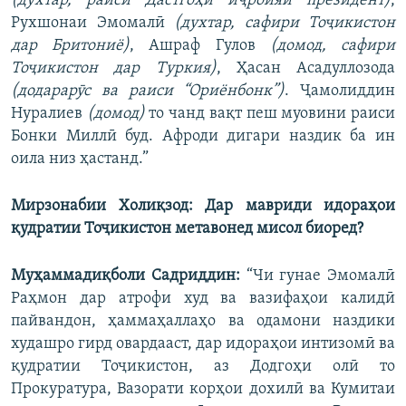
(духтар, раиси Дастгоҳи иҷроияи президент)
,
Рухшонаи Эмомалӣ
(духтар, сафири Тоҷикистон
дар Бритониё)
, Ашраф Гулов
(домод, сафири
Тоҷикистон дар Туркия)
, Ҳасан Асадуллозода
(додарарӯс ва раиси “Ориёнбонк”)
. Ҷамолиддин
Нуралиев
(домод)
то чанд вақт пеш муовини раиси
Бонки Миллӣ буд. Афроди дигари наздик ба ин
оила низ ҳастанд.”
Мирзонабии Холиқзод: Дар мавриди идораҳои
қудратии Тоҷикистон метавонед мисол биоред?
Муҳаммадиқболи Садриддин:
“Чи гунае Эмомалӣ
Раҳмон дар атрофи худ ва вазифаҳои калидӣ
пайвандон, ҳаммаҳаллаҳо ва одамони наздики
худашро гирд овардааст, дар идораҳои интизомӣ ва
қудратии Тоҷикистон, аз Додгоҳи олӣ то
Прокуратура, Вазорати корҳои дохилӣ ва Кумитаи