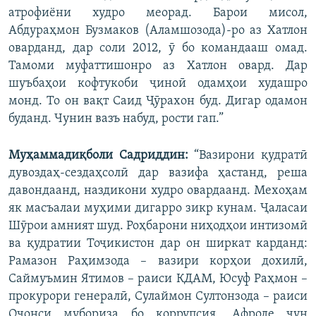
атрофиёни худро меорад. Барои мисол,
Абдураҳмон Бузмаков (Аламшозода)-ро аз Хатлон
оварданд, дар соли 2012, ӯ бо командааш омад.
Тамоми муфаттишонро аз Хатлон овард. Дар
шуъбаҳои кофтукоби ҷиноӣ одамҳои худашро
монд. То он вақт Саид Ҷӯрахон буд. Дигар одамон
буданд. Чунин вазъ набуд, рости гап.”
Муҳаммадиқболи Садриддин:
“Вазирони қудратӣ
дувоздаҳ-сездаҳсолӣ дар вазифа ҳастанд, реша
давондаанд, наздикони худро овардаанд. Мехоҳам
як масъалаи муҳими дигарро зикр кунам. Ҷаласаи
Шӯрои амният шуд. Роҳбарони ниҳодҳои интизомӣ
ва қудратии Тоҷикистон дар он ширкат карданд:
Рамазон Раҳимзода – вазири корҳои дохилӣ,
Саймуъмин Ятимов – раиси КДАМ, Юсуф Раҳмон –
прокурори генералӣ, Сулаймон Султонзода – раиси
Оҷонси мубориза бо коррупсия. Афроде чун