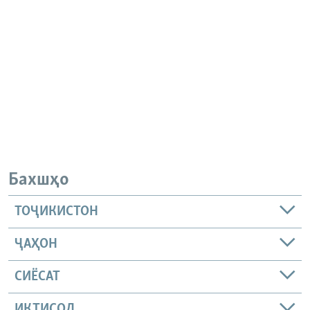
Бахшҳо
ТОҶИКИСТОН
ҶАҲОН
СИЁСАТ
ИҚТИСОД