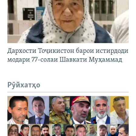
Дархости Тоҷикистон барои истирдоди
модари 77-солаи Шавкати Муҳаммад
Рӯйхатҳо