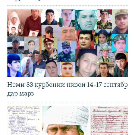
Номи 83 қурбонии низои 14-17 сентябр
дар марз