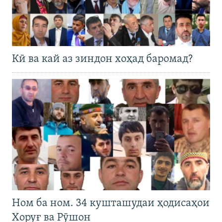
Кӣ ва кай аз зиндон хоҳад баромад?
Ном ба ном. 34 кушташудаи ҳодисаҳои
Хоруғ ва Рӯшон