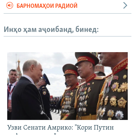
БАРНОМАҲОИ РАДИОӢ
Инҳо ҳам аҷоибанд, бинед:
Узви Сенати Амрико: "Кори Путин