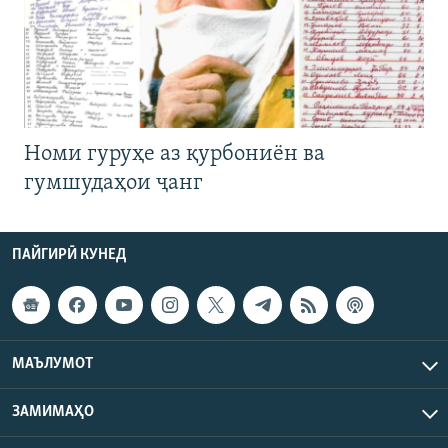
Номи гуруҳе аз қурбониён ва
гумшудаҳои ҷанг
ПАЙГИРӢ КУНЕД
МАЪЛУМОТ
ЗАМИМАҲО