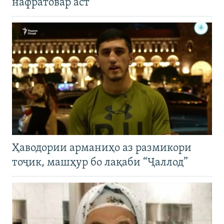
нафратовар аст"
Ҳаводории арманиҳо аз размикори
тоҷик, машҳур бо лақаби “Ҷаллод”