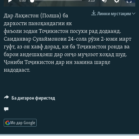
0:00
3:13
ГУЗОРИШҲОИ РАДИОӢ
240p
Русский
Линки мустақим
Дар Лаҳистон (Полша) ба
360p
дархости паноҳандагии як
ПАЙГИРӢ КУНЕД
фаъоли зодаи Тоҷикистон посухи рад додаанд.
480p
Auto
240p
360p
480p
Саиданвар Сулаймонови 24-сола рӯзи 2-юми март
720p
гуфт, аз он хавф дорад, ки ба Тоҷикистон ронда ва
720p
1080p
1080p
барои андешаҳояш дар онҷо муҷозот хоҳад шуд.
Ҷониби Тоҷикистон дар ин замина шарҳе
Ҳамаи сомонаҳои RFE/RL
надодааст.
Ба дигарон фиристед
Мо дар Google