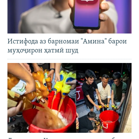
Истифода аз барномаи "Амина" барои
муҳоҷирон ҳатмӣ шуд