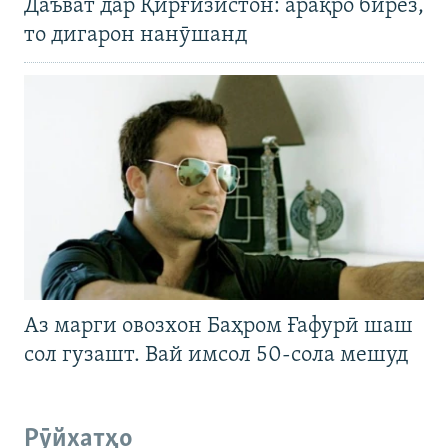
Даъват дар Қирғизистон: арақро бирез,
то дигарон нанӯшанд
Аз марги овозхон Баҳром Ғафурӣ шаш
сол гузашт. Вай имсол 50-сола мешуд
Рӯйхатҳо