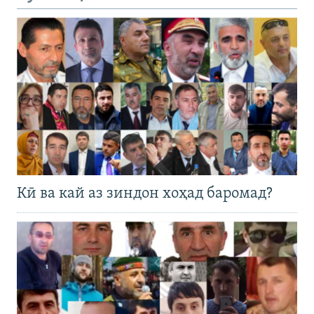
Кӣ ва кай аз зиндон хоҳад баромад?