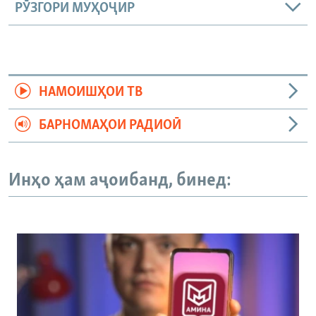
РӮЗГОРИ МУҲОҶИР
НАМОИШҲОИ ТВ
БАРНОМАҲОИ РАДИОӢ
Инҳо ҳам аҷоибанд, бинед: