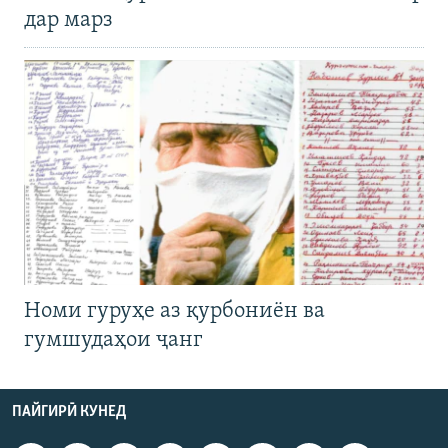
дар марз
Номи гуруҳе аз қурбониён ва
гумшудаҳои ҷанг
ПАЙГИРӢ КУНЕД