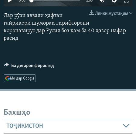
0:00
2:05
ГУЗОРИШҲОИ РАДИОӢ
Русский
Линки мустақим
Дар рӯзи аввали ҳафтаи
ғайрикорӣ шумораи гирифторони
ПАЙГИРӢ КУНЕД
коронавирус дар Русия боз ҳам ба 40 ҳазор нафар
расид
Ба дигарон фиристед
Ҳамаи сомонаҳои RFE/RL
Мо дар Google
Бахшҳо
ТОҶИКИСТОН