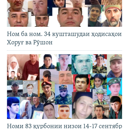
Ном ба ном. 34 кушташудаи ҳодисаҳои
Хоруғ ва Рӯшон
Номи 83 қурбонии низои 14-17 сентябр