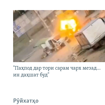
"Паҳпод дар тори сарам чарх мезад…
ин даҳшат буд"
Рӯйхатҳо