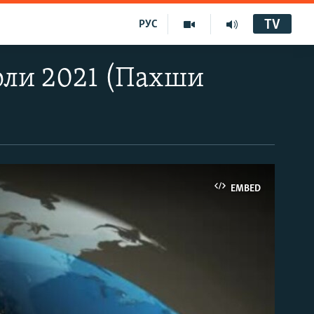
TV
РУС
оли 2021 (Пахши
EMBED