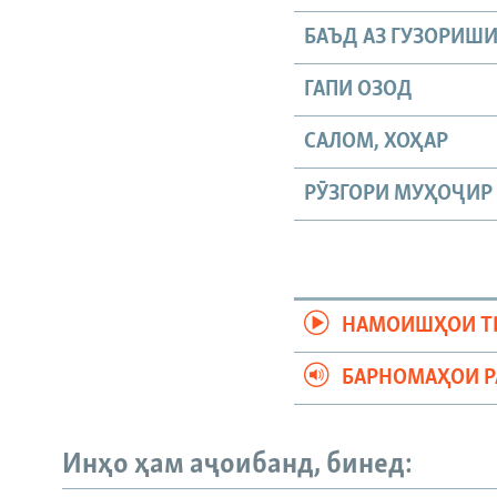
БАЪД АЗ ГУЗОРИШ
ГАПИ ОЗОД
САЛОМ, ХОҲАР
РӮЗГОРИ МУҲОҶИР
НАМОИШҲОИ Т
БАРНОМАҲОИ 
Инҳо ҳам аҷоибанд, бинед: