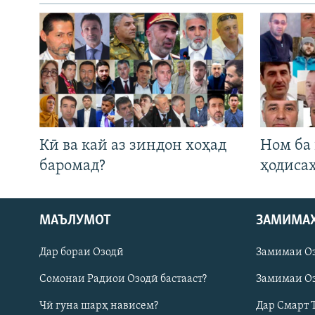
Кӣ ва кай аз зиндон хоҳад
Ном ба
баромад?
ҳодиса
МАЪЛУМОТ
ЗАМИМА
Русский
Дар бораи Озодӣ
Замимаи О
ПАЙГИРӢ КУНЕД
Сомонаи Радиои Озодӣ бастааст?
Замимаи Оз
Чӣ гуна шарҳ нависем?
Дар Смарт 