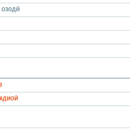
И ОЗОДӢ
В
РАДИОӢ