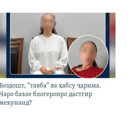
Боздошт, “тавба” ва ҳабсу ҷарима.
Чаро баъзе блогеронро дастгир
мекунанд?