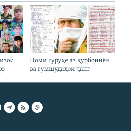
низои
Номи гуруҳе аз қурбониён
рз
ва гумшудаҳои ҷанг