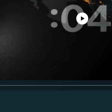
Феълан кор намекунад