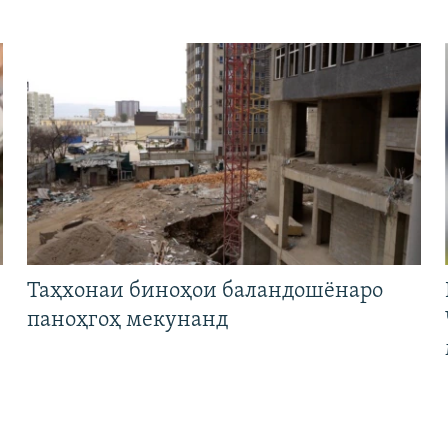
Таҳхонаи биноҳои баландошёнаро
паноҳгоҳ мекунанд