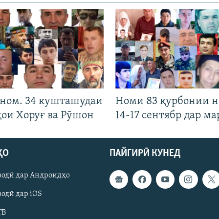
 ном. 34 кушташудаи
Номи 83 қурбонии 
ҳои Хоруғ ва Рӯшон
14-17 сентябр дар ма
ҲО
ПАЙГИРӢ КУНЕД
зодӣ дар Андроидҳо
одӣ дар iOS
ТВ