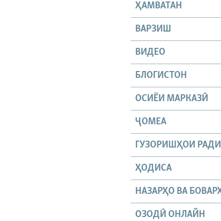
ҲАМВАТАН
ВАРЗИШ
ВИДЕО
БЛОГИСТОН
ОСИЁИ МАРКАЗӢ
ҶОМEА
ГУЗОРИШҲОИ РАД
ҲОДИСА
НАЗАРҲО ВА БОВАР
ОЗОДӢ ОНЛАЙН