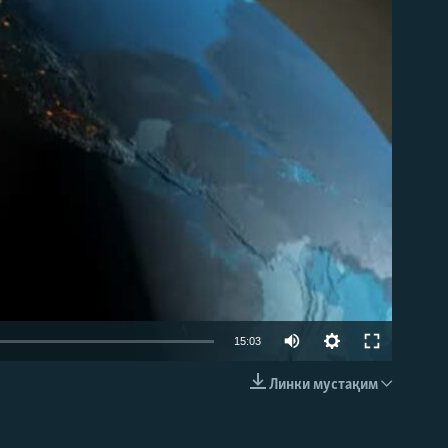
15:03
Линки мустақим
EMBED