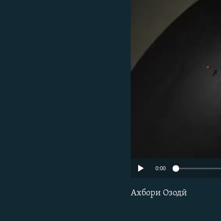
ГУЗОРИШҲОИ РАДИОӢ
0:00
Ахбори Озодӣ