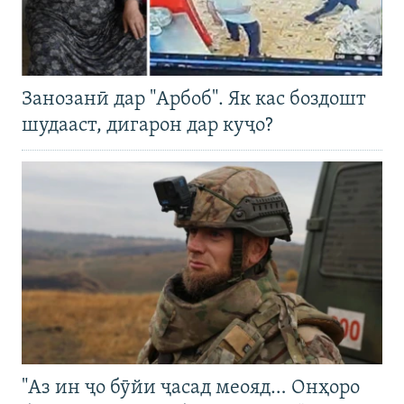
Занозанӣ дар "Арбоб". Як кас боздошт
шудааст, дигарон дар куҷо?
"Аз ин ҷо бӯйи ҷасад меояд… Онҳоро