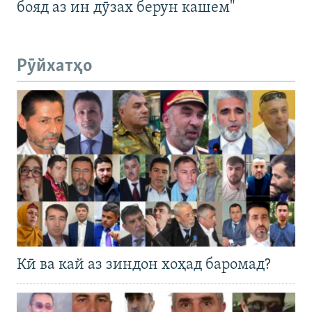
бояд аз ин дӯзах берун кашем"
Рӯйхатҳо
Кӣ ва кай аз зиндон хоҳад баромад?