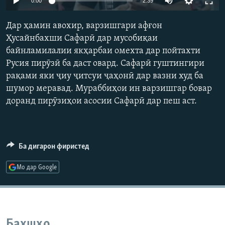
0:00
2:39
ГУЗОРИШҲОИ РАДИОӢ
240p
Русский
Дар ҳамин авохир, варзишгари афғон
360p
Ҳусайнбахши Сафарӣ дар мусобиқаи
ПАЙГИРӢ КУНЕД
байнламилалии якҳарбаи омехта дар пойтахти
480p
Auto
240p
360p
480p
Русия пирӯзӣ ба даст овард. Сафарӣ гуштингири
720p
рақами яки ҷиу ҷитсуи ҷаҳонӣ дар вазни худ ба
720p
1080p
1080p
шумор меравад. Мураббиҳои ин варзишгар бовар
доранд пирӯзиҳои асосии Сафарӣ дар пеш аст.
Ҳамаи сомонаҳои RFE/RL
Ба дигарон фиристед
Мо дар Google
Бахшҳо