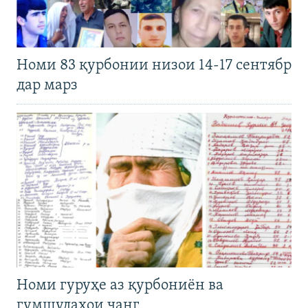
Номи 83 қурбонии низои 14-17 сентябр
дар марз
Номи гуруҳе аз қурбониён ва
гумшудаҳои ҷанг