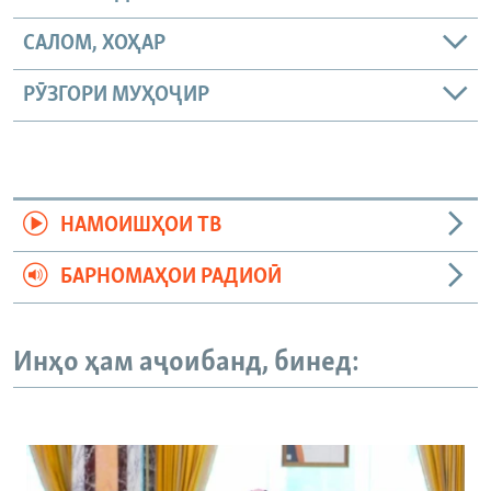
САЛОМ, ХОҲАР
РӮЗГОРИ МУҲОҶИР
НАМОИШҲОИ ТВ
БАРНОМАҲОИ РАДИОӢ
Инҳо ҳам аҷоибанд, бинед: