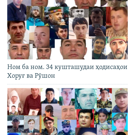
Ном ба ном. 34 кушташудаи ҳодисаҳои
Хоруғ ва Рӯшон