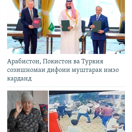
Арабистон, Покистон ва Туркия
созишномаи дифоии муштарак имзо
карданд