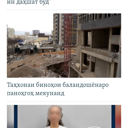
ин даҳшат буд"
Таҳхонаи биноҳои баландошёнаро
паноҳгоҳ мекунанд