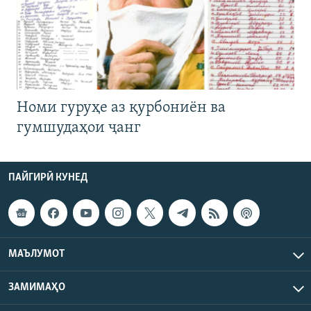
Номи гуруҳе аз қурбониён ва
гумшудаҳои ҷанг
ПАЙГИРӢ КУНЕД
МАЪЛУМОТ
ЗАМИМАҲО