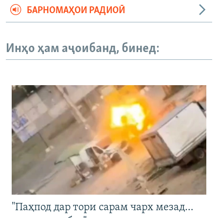
БАРНОМАҲОИ РАДИОӢ
Инҳо ҳам аҷоибанд, бинед:
"Паҳпод дар тори сарам чарх мезад…