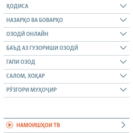
ҲОДИСА
НАЗАРҲО ВА БОВАРҲО
ОЗОДӢ ОНЛАЙН
БАЪД АЗ ГУЗОРИШИ ОЗОДӢ
ГАПИ ОЗОД
САЛОМ, ХОҲАР
РӮЗГОРИ МУҲОҶИР
НАМОИШҲОИ ТВ