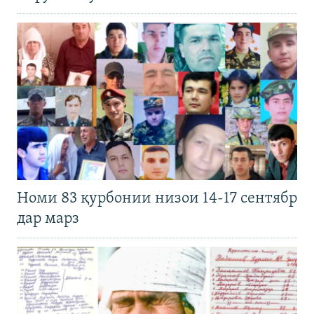
Номи 83 қурбонии низои 14-17 сентябр
дар марз