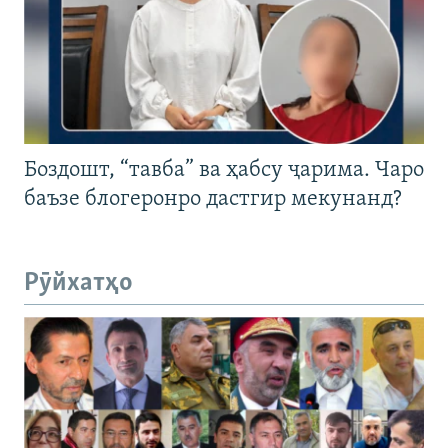
Боздошт, “тавба” ва ҳабсу ҷарима. Чаро
баъзе блогеронро дастгир мекунанд?
Рӯйхатҳо