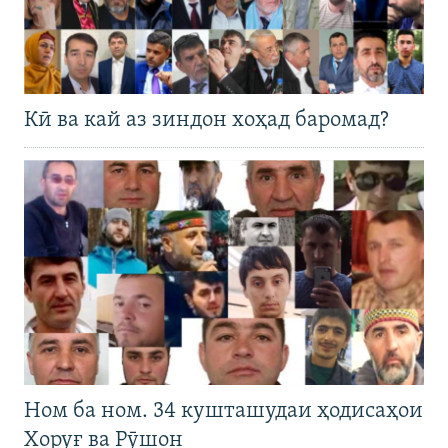
Кӣ ва кай аз зиндон хоҳад баромад?
Ном ба ном. 34 кушташудаи ҳодисаҳои
Хоруғ ва Рӯшон