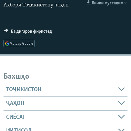
Линки мустақим
Ахбори Тоҷикистону ҷаҳон
ГУЗОРИШҲОИ РАДИОӢ
Русский
360p
480p
Auto
240p
360p
480p
ПАЙГИРӢ КУНЕД
720p
Ба дигарон фиристед
720p
1080p
1080p
Мо дар Google
Ҳамаи сомонаҳои RFE/RL
Бахшҳо
ТОҶИКИСТОН
ҶАҲОН
СИЁСАТ