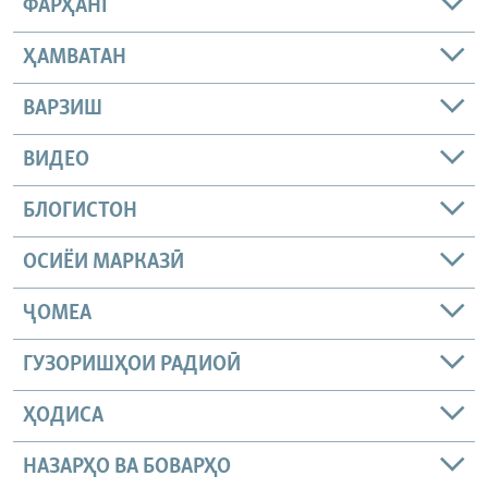
ФАРҲАНГ
ҲАМВАТАН
ВАРЗИШ
ВИДЕО
БЛОГИСТОН
ОСИЁИ МАРКАЗӢ
ҶОМEА
ГУЗОРИШҲОИ РАДИОӢ
ҲОДИСА
НАЗАРҲО ВА БОВАРҲО