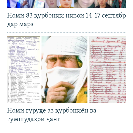
Номи 83 қурбонии низои 14-17 сентябр
дар марз
Номи гуруҳе аз қурбониён ва
гумшудаҳои ҷанг