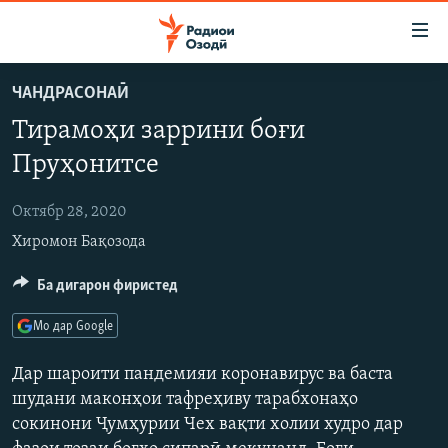
Пайвандҳои
дастрасӣ
Ҷаҳиш
ЧАНДРАСОНАӢ
ба
ГӮШАҲО
Тирамоҳи заррини боғи
мояи
ГАПИ ОЗОД
СИЁСАТ
аслӣ
Пруҳонитсе
РӮЗГОРИ МУҲОҶИР
Ҷаҳиш
ИҚТИСОД
ба
Октябр 28, 2020
САЛОМ, ХОҲАР
ҶОМЕА
феҳристи
Хиромон Бақозода
ТАҲҚИҚОТ
ҚАЗИЯИ "КРОКУС"
аслӣ
Ҷаҳиш
ҶАНГ ДАР УКРАИНА
Ба дигарон фиристед
ОСИЁИ МАРКАЗӢ
ба
НАЗАРИ МАРДУМ
ФАРҲАНГ
ҷустор
Мо дар Google
ЧАНДРАСОНАӢ
МЕҲМОНИ ОЗОДӢ
БЛОГИСТОН
Дар шароити пандемияи коронавирус ва баста
РӮЙХАТҲО
ВАРЗИШ
ОЗОДӢ ОНЛАЙН
ВИДЕО
шудани маконҳои тафреҳиву тарабхонаҳо
сокинони Ҷумҳурии Чех вақти холии худро дар
КИТОБҲОИ ОЗОДӢ
НИГОРИСТОН