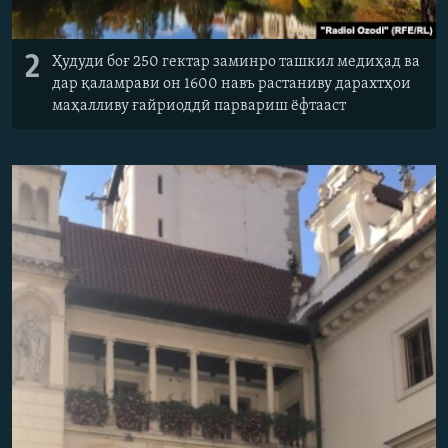
2
Ҳудуди боғ 250 гектар заминро ташкил медиҳад ва
дар қаламрави он 1600 навъ растаниву дарахтҳои
маҳалливу ғайриоддӣ парвариш ёфтааст