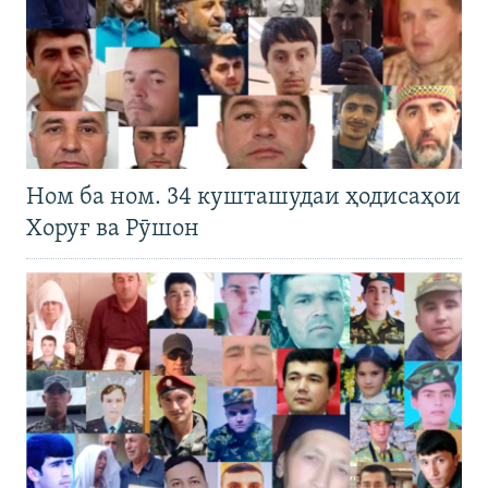
Ном ба ном. 34 кушташудаи ҳодисаҳои
Хоруғ ва Рӯшон