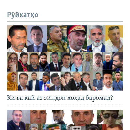
Рӯйхатҳо
Кӣ ва кай аз зиндон хоҳад баромад?