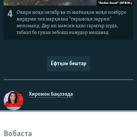
4
Охири моҳи октябр ва то миёнаҳои моҳи ноябрро
мардуми чех марҳилаи "тирамоҳи заррин"
меноманд. Дар ин мавсим ҳаво гармтар шуда,
табиат бо гунаи зебояш намудор мешавад
Ёфтҳои бештар
Хиромон Бақозода
Вобаста