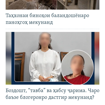
Таҳхонаи биноҳои баландошёнаро
паноҳгоҳ мекунанд
Боздошт, “тавба” ва ҳабсу ҷарима. Чаро
баъзе блогеронро дастгир мекунанд?