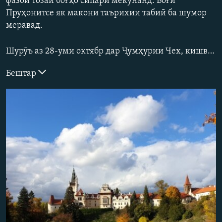
фазои тозаи боғҳо сипарӣ мекунанд. Боғи
ГУЗОРИШҲОИ РАДИОӢ
Пруҳонитсе як макони таърихии табиӣ ба шумор
Русский
меравад.
ПАЙГИРӢ КУНЕД
Шурӯъ аз 28-уми октябр дар Ҷумҳурии Чех, кишвари аврупоие бо 10,5 миллион аҳолӣ қуюди шабгардӣ ҷорӣ мешавад, чун шумори олудагӣ ба коронавирус дар ин кишвар дар ҳоли афзоиши босуръат аст. Дар як шабонарӯзи 27-уми октябр беш аз 15 ҳазор нафари дигар ба коронавирус олуда шуданд ва ин ҳам дар ҳолест, ки давоми ду ҳафтаи ахир дар ин кишвар меъёрҳои сахттари маҳдудкунанда ҷорӣ шудааст.
Бештар
Ҳамаи сомонаҳои RFE/RL