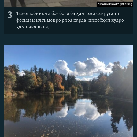
3
Тамошобинони боғ бояд ба ҳангоми сайругашт
фосилаи иҷтимоиро риоя карда, ниқобҳои худро
ҳам накашанд