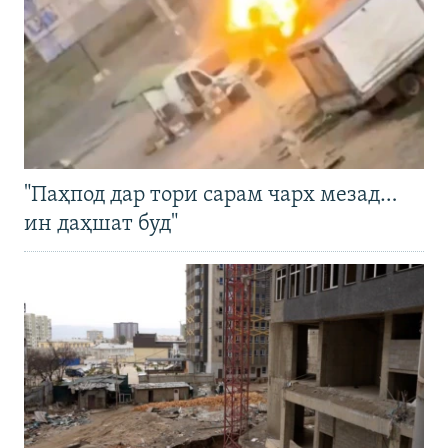
"Паҳпод дар тори сарам чарх мезад…
ин даҳшат буд"