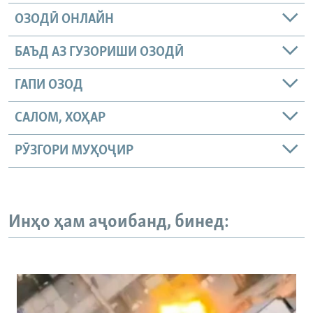
ОЗОДӢ ОНЛАЙН
БАЪД АЗ ГУЗОРИШИ ОЗОДӢ
ГАПИ ОЗОД
САЛОМ, ХОҲАР
РӮЗГОРИ МУҲОҶИР
Инҳо ҳам аҷоибанд, бинед: