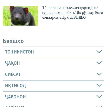
"На парвои пандемия доранд, на
тарс аз тамошобин." Як рӯз дар Боғи
ҷонварони Прага. ВИДЕО
Бахшҳо
ТОҶИКИСТОН
ҶАҲОН
СИЁСАТ
ИҚТИСОД
ҶАВОНОН