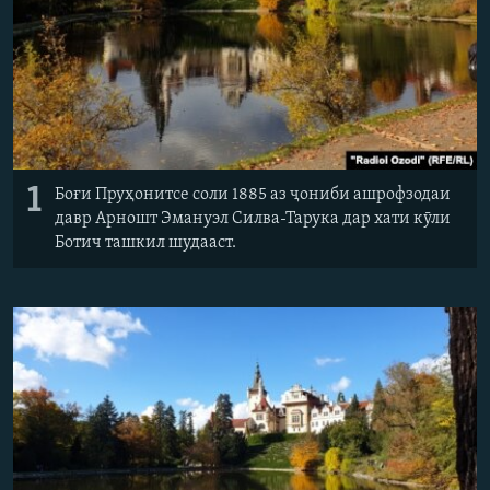
1
Боғи Пруҳонитсе соли 1885 аз ҷониби ашрофзодаи
давр
Арношт Эмануэл Силва-Тарука дар хати кӯли
Ботич ташкил шудааст.