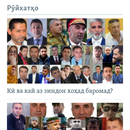
Рӯйхатҳо
Кӣ ва кай аз зиндон хоҳад баромад?