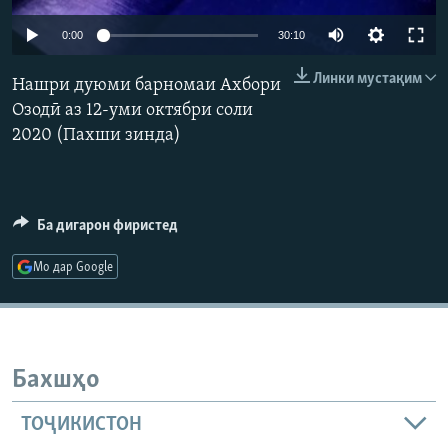
ГУЗОРИШҲОИ РАДИОӢ
Auto
Русский
0:00
30:10
240p
Линки мустақим
Нашри дуюми барномаи Ахбори
ПАЙГИРӢ КУНЕД
360p
Озодӣ аз 12-уми октябри соли
2020 (Пахши зинда)
480p
Auto
240p
360p
480p
720p
720p
1080p
1080p
Ҳамаи сомонаҳои RFE/RL
Ба дигарон фиристед
Мо дар Google
Бахшҳо
ТОҶИКИСТОН