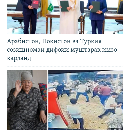
Арабистон, Покистон ва Туркия
созишномаи дифоии муштарак имзо
карданд