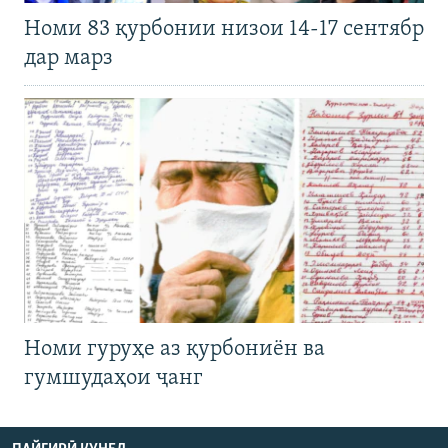
Номи 83 қурбонии низои 14-17 сентябр
дар марз
Номи гуруҳе аз қурбониён ва
гумшудаҳои ҷанг