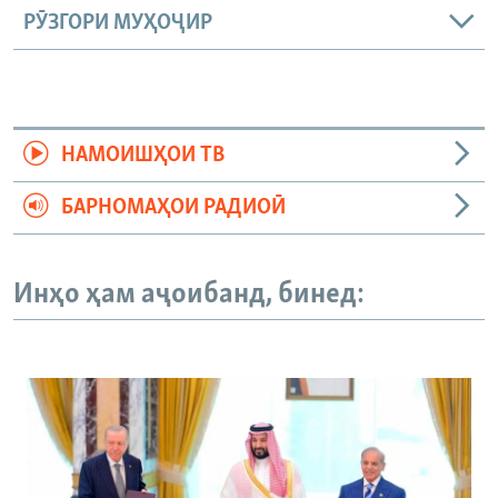
РӮЗГОРИ МУҲОҶИР
НАМОИШҲОИ ТВ
БАРНОМАҲОИ РАДИОӢ
Инҳо ҳам аҷоибанд, бинед: