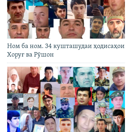
Ном ба ном. 34 кушташудаи ҳодисаҳои
Хоруғ ва Рӯшон