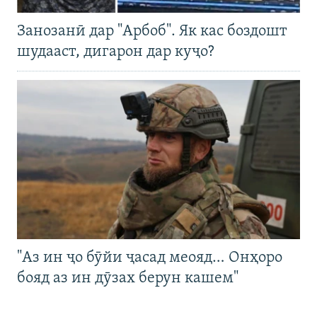
Занозанӣ дар "Арбоб". Як кас боздошт
шудааст, дигарон дар куҷо?
"Аз ин ҷо бӯйи ҷасад меояд… Онҳоро
бояд аз ин дӯзах берун кашем"