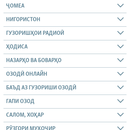
ҶОМEА
НИГОРИСТОН
ГУЗОРИШҲОИ РАДИОӢ
ҲОДИСА
НАЗАРҲО ВА БОВАРҲО
ОЗОДӢ ОНЛАЙН
БАЪД АЗ ГУЗОРИШИ ОЗОДӢ
ГАПИ ОЗОД
САЛОМ, ХОҲАР
РӮЗГОРИ МУҲОҶИР