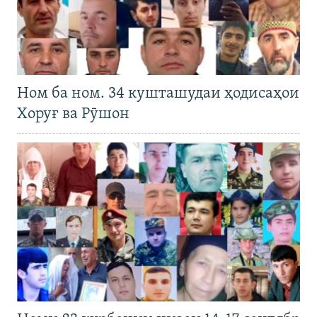
Ном ба ном. 34 кушташудаи ҳодисаҳои
Хоруғ ва Рӯшон