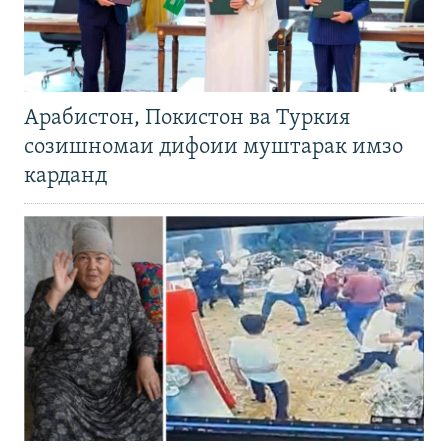
Арабистон, Покистон ва Туркия
созишномаи дифоии муштарак имзо
карданд