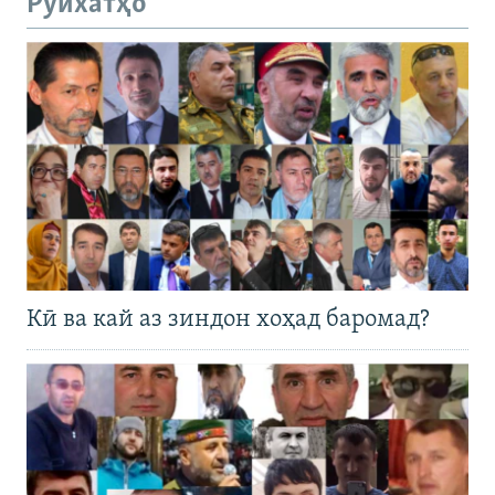
Рӯйхатҳо
Кӣ ва кай аз зиндон хоҳад баромад?