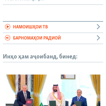
НАМОИШҲОИ ТВ
БАРНОМАҲОИ РАДИОӢ
Инҳо ҳам аҷоибанд, бинед: