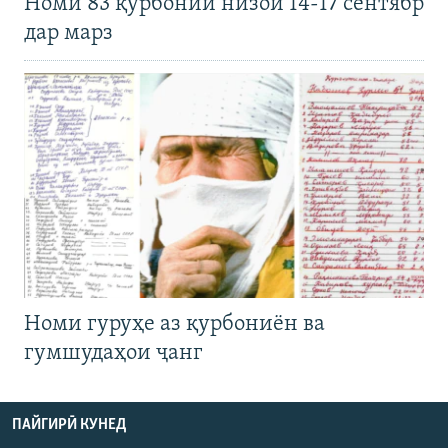
Номи 83 қурбонии низои 14-17 сентябр
дар марз
Номи гуруҳе аз қурбониён ва
гумшудаҳои ҷанг
ПАЙГИРӢ КУНЕД