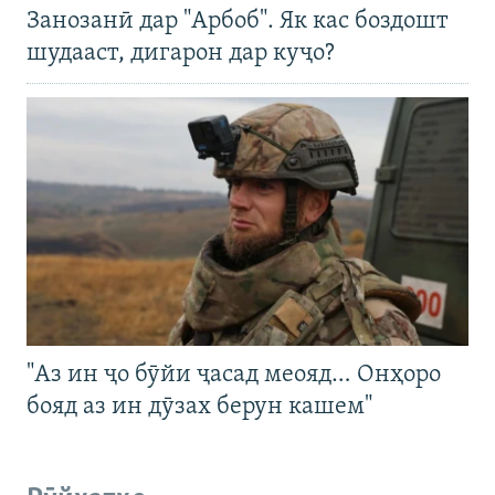
Занозанӣ дар "Арбоб". Як кас боздошт
шудааст, дигарон дар куҷо?
"Аз ин ҷо бӯйи ҷасад меояд… Онҳоро
бояд аз ин дӯзах берун кашем"