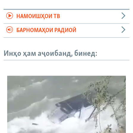
НАМОИШҲОИ ТВ
БАРНОМАҲОИ РАДИОӢ
Инҳо ҳам аҷоибанд, бинед: