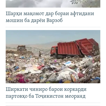
Шарҳи мақомот дар бораи афтидани
мошин ба дарёи Варзоб
Ширкати чиниро барои коркарди
партовҳо ба Тоҷикистон меоранд