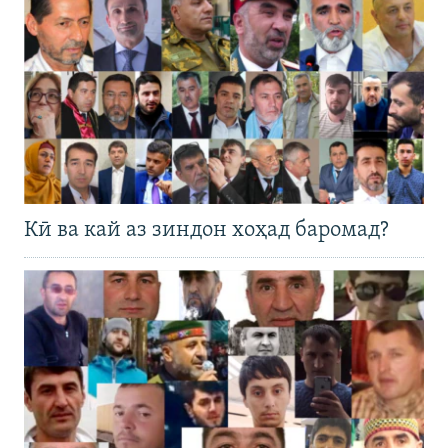
Кӣ ва кай аз зиндон хоҳад баромад?