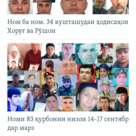
Ном ба ном. 34 кушташудаи ҳодисаҳои
Хоруғ ва Рӯшон
Номи 83 қурбонии низои 14-17 сентябр
дар марз