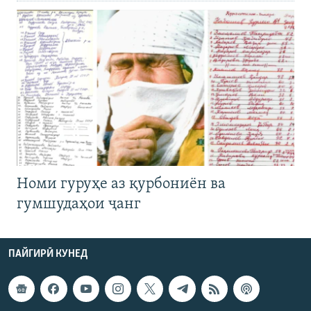
Номи гуруҳе аз қурбониён ва
гумшудаҳои ҷанг
ПАЙГИРӢ КУНЕД