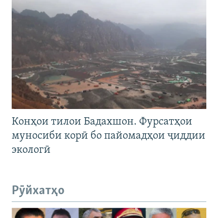
Конҳои тилои Бадахшон. Фурсатҳои
муносиби корӣ бо пайомадҳои ҷиддии
экологӣ
Рӯйхатҳо