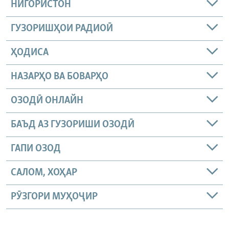
НИГОРИСТОН
ГУЗОРИШҲОИ РАДИОӢ
ҲОДИСА
НАЗАРҲО ВА БОВАРҲО
ОЗОДӢ ОНЛАЙН
БАЪД АЗ ГУЗОРИШИ ОЗОДӢ
ГАПИ ОЗОД
САЛОМ, ХОҲАР
РӮЗГОРИ МУҲОҶИР