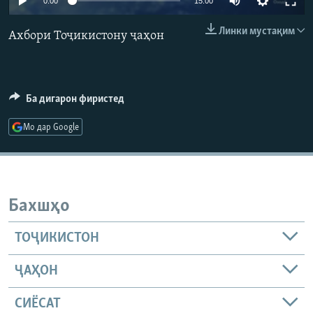
0:00
15:00
ГУЗОРИШҲОИ РАДИОӢ
Русский
Линки мустақим
Ахбори Тоҷикистону ҷаҳон
ПАЙГИРӢ КУНЕД
Ба дигарон фиристед
Мо дар Google
Ҳамаи сомонаҳои RFE/RL
Бахшҳо
ТОҶИКИСТОН
ҶАҲОН
СИЁСАТ