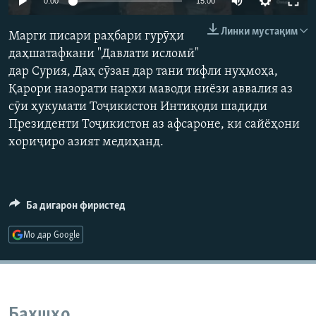
0:00
15:00
ГУЗОРИШҲОИ РАДИОӢ
Русский
Линки мустақим
Марги писари раҳбари гурӯҳи
даҳшатафкани "Давлати исломӣ"
ПАЙГИРӢ КУНЕД
дар Сурия, Даҳ сӯзан дар тани тифли нуҳмоҳа,
Қарори назорати нархи маводи ниёзи аввалия аз
сӯи ҳукумати Тоҷикистон Интиқоди шадиди
Президенти Тоҷикистон аз афсароне, ки сайёҳони
хориҷиро азият медиҳанд.
Ҳамаи сомонаҳои RFE/RL
Ба дигарон фиристед
Мо дар Google
Бахшҳо