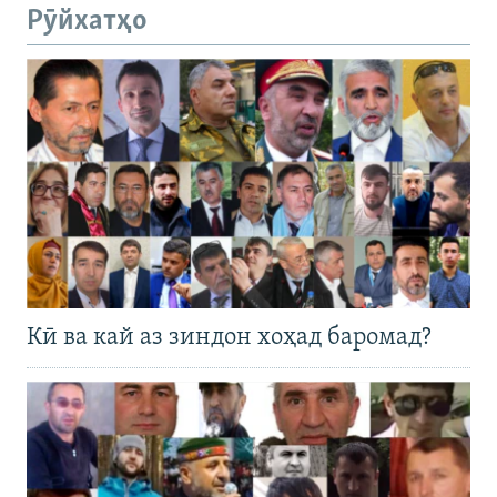
Рӯйхатҳо
Кӣ ва кай аз зиндон хоҳад баромад?