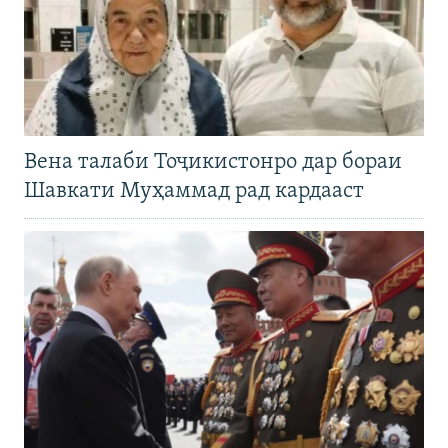
Вена талаби Тоҷикистонро дар бораи
Шавкати Муҳаммад рад кардааст