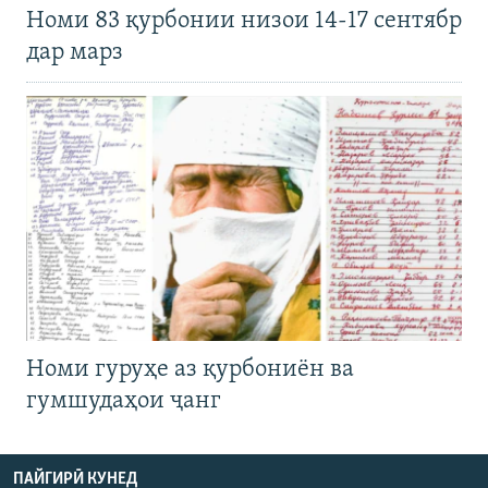
Номи 83 қурбонии низои 14-17 сентябр
дар марз
Номи гуруҳе аз қурбониён ва
гумшудаҳои ҷанг
ПАЙГИРӢ КУНЕД