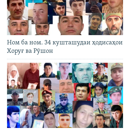
Ном ба ном. 34 кушташудаи ҳодисаҳои
Хоруғ ва Рӯшон