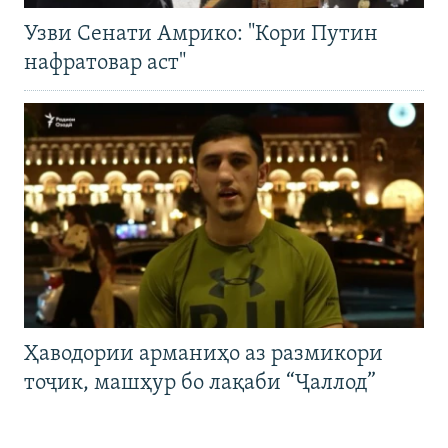
Узви Сенати Амрико: "Кори Путин
нафратовар аст"
Ҳаводории арманиҳо аз размикори
тоҷик, машҳур бо лақаби “Ҷаллод”