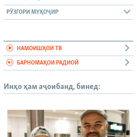
РӮЗГОРИ МУҲОҶИР
НАМОИШҲОИ ТВ
БАРНОМАҲОИ РАДИОӢ
Инҳо ҳам аҷоибанд, бинед: