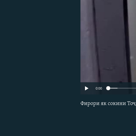
ГУЗОРИШҲОИ РАДИОӢ
0:00
Фирори як сокини Тоҷ