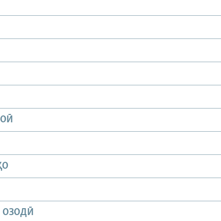
ИОӢ
ҲО
И ОЗОДӢ