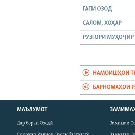
ГАПИ ОЗОД
САЛОМ, ХОҲАР
РӮЗГОРИ МУҲОҶИР
НАМОИШҲОИ Т
БАРНОМАҲОИ 
Русский
МАЪЛУМОТ
ЗАМИМА
Дар бораи Озодӣ
Замимаи О
ПАЙГИРӢ КУНЕД
Сомонаи Радиои Озодӣ бастааст?
Замимаи Оз