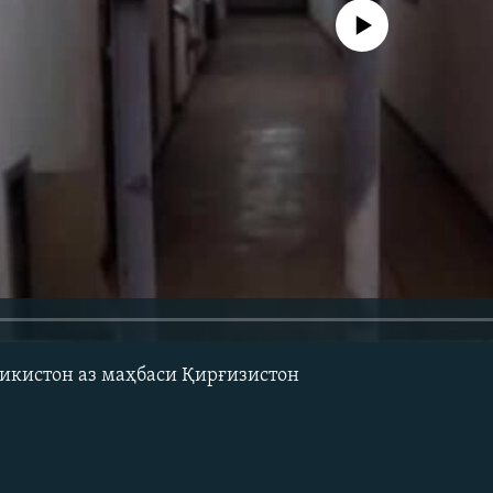
Феълан кор намекунад
икистон аз маҳбаси Қирғизистон