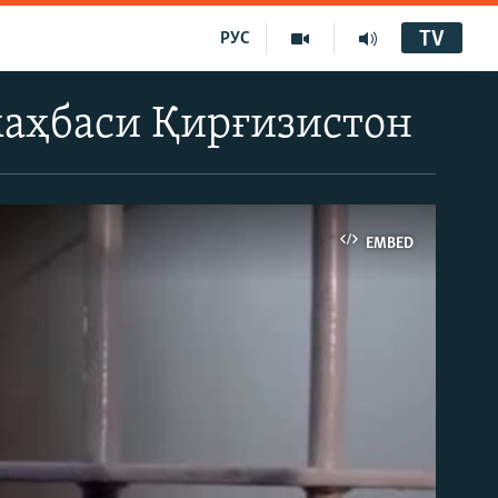
TV
РУС
маҳбаси Қирғизистон
EMBED