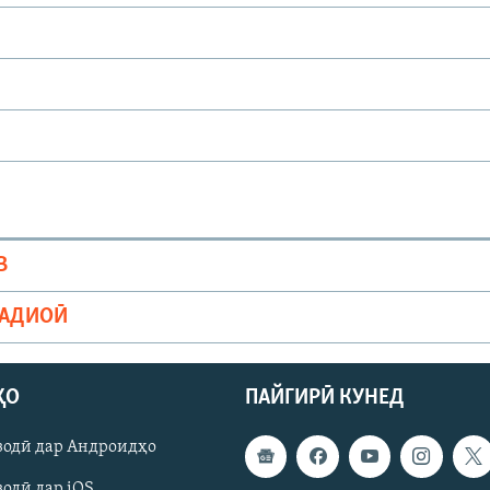
В
РАДИОӢ
ҲО
ПАЙГИРӢ КУНЕД
зодӣ дар Андроидҳо
одӣ дар iOS