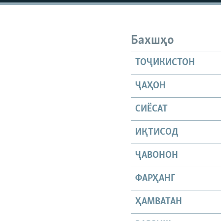
Бахшҳо
ТОҶИКИСТОН
ҶАҲОН
СИЁСАТ
ИҚТИСОД
ҶАВОНОН
ФАРҲАНГ
ҲАМВАТАН