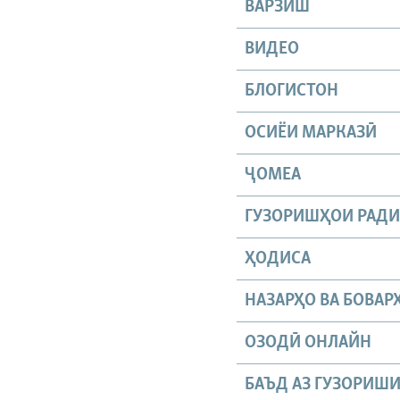
ВАРЗИШ
ВИДЕО
БЛОГИСТОН
ОСИЁИ МАРКАЗӢ
ҶОМEА
ГУЗОРИШҲОИ РАД
ҲОДИСА
НАЗАРҲО ВА БОВАР
ОЗОДӢ ОНЛАЙН
БАЪД АЗ ГУЗОРИШ