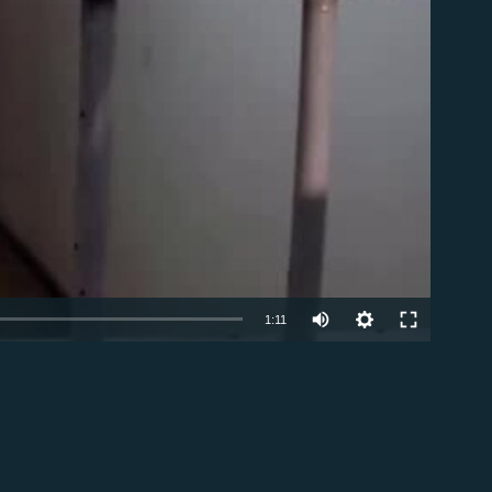
1:11
EMBED