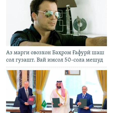
Аз марги овозхон Баҳром Ғафурӣ шаш
сол гузашт. Вай имсол 50-сола мешуд