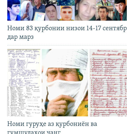
Номи 83 қурбонии низои 14-17 сентябр
дар марз
Номи гуруҳе аз қурбониён ва
гумшудаҳои ҷанг