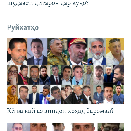
шудааст, дигарон дар куҷо?
Рӯйхатҳо
Кӣ ва кай аз зиндон хоҳад баромад?