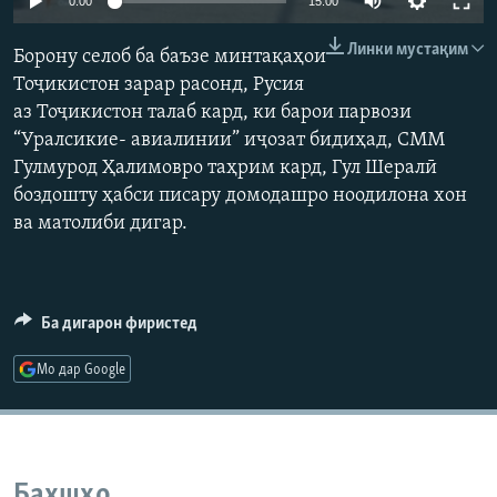
0:00
15:00
ГУЗОРИШҲОИ РАДИОӢ
Русский
Линки мустақим
Борону селоб ба баъзе минтақаҳои
Тоҷикиcтон зарар расонд, Русия
ПАЙГИРӢ КУНЕД
аз Тоҷикистон талаб кард, ки барои парвози
“Уралсикие- авиалинии” иҷозат бидиҳад, СММ
Гулмурод Ҳалимовро таҳрим кард, Гул Шералӣ
боздошту ҳабси писару домодашро ноодилона хон
ва матолиби дигар.
Ҳамаи сомонаҳои RFE/RL
Ба дигарон фиристед
Мо дар Google
Бахшҳо