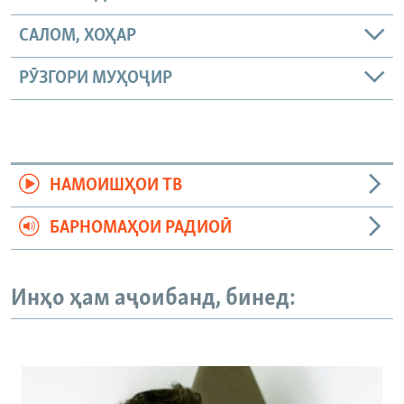
САЛОМ, ХОҲАР
РӮЗГОРИ МУҲОҶИР
НАМОИШҲОИ ТВ
БАРНОМАҲОИ РАДИОӢ
Инҳо ҳам аҷоибанд, бинед: