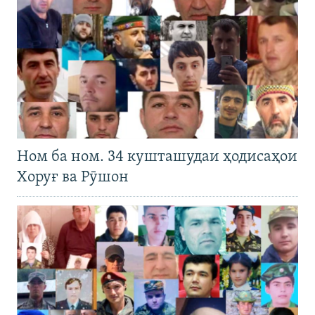
Ном ба ном. 34 кушташудаи ҳодисаҳои
Хоруғ ва Рӯшон