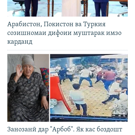
Арабистон, Покистон ва Туркия
созишномаи дифоии муштарак имзо
карданд
Занозанӣ дар "Арбоб". Як кас боздошт