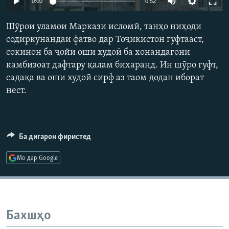
0:00
0:52
ГУЗОРИШҲОИ РАДИОӢ
Русский
Шӯрои уламои Маркази исломӣ, танҳо ниҳоди
содиркунандаи фатво дар Тоҷикистон гуфтааст,
ПАЙГИРӢ КУНЕД
сокинон ба ҷойи оши худоӣ ба хонандагони
камбизоат дафтару қалам бихаранд. Ин шӯро гуфт,
садақа ва оши худоӣ сирф аз таом додан иборат
нест.
Ҳамаи сомонаҳои RFE/RL
Ба дигарон фиристед
Мо дар Google
Бахшҳо