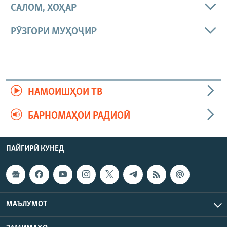
САЛОМ, ХОҲАР
РӮЗГОРИ МУҲОҶИР
НАМОИШҲОИ ТВ
БАРНОМАҲОИ РАДИОӢ
ПАЙГИРӢ КУНЕД
МАЪЛУМОТ