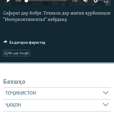
0:00
1:42
ГУЗОРИШҲОИ РАДИОӢ
Русский
Сафорат дар Кобул: Тоҷикон дар миёни қурбониҳои
“Интерконтинентал” набуданд
ПАЙГИРӢ КУНЕД
Ба дигарон фиристед
Мо дар Google
Ҳамаи сомонаҳои RFE/RL
Бахшҳо
ТОҶИКИСТОН
ҶАҲОН