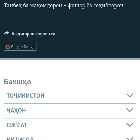
Танбеҳ ба мақомдорон = фишор ба соҳибкорон
ГУЗОРИШҲОИ РАДИОӢ
Русский
ПАЙГИРӢ КУНЕД
Ба дигарон фиристед
Мо дар Google
Ҳамаи сомонаҳои RFE/RL
Бахшҳо
ТОҶИКИСТОН
ҶАҲОН
СИЁСАТ