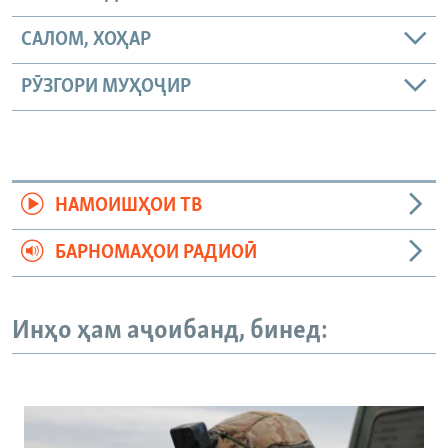
САЛОМ, ХОҲАР
РӮЗГОРИ МУҲОҶИР
НАМОИШҲОИ ТВ
БАРНОМАҲОИ РАДИОӢ
Инҳо ҳам аҷоибанд, бинед: