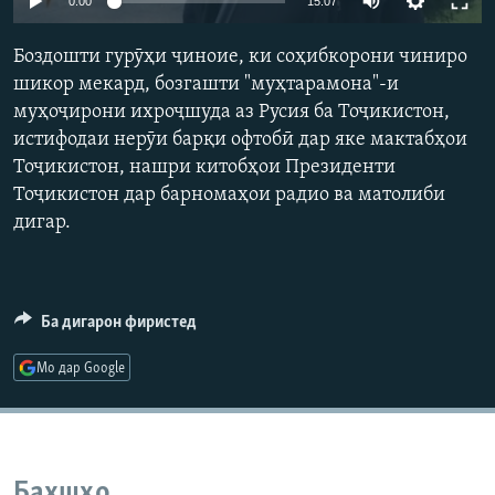
0:00
15:07
ГУЗОРИШҲОИ РАДИОӢ
Русский
Боздошти гурӯҳи ҷиноие, ки соҳибкорони чиниро
шикор мекард, бозгашти "муҳтарамона"-и
ПАЙГИРӢ КУНЕД
муҳоҷирони ихроҷшуда аз Русия ба Тоҷикистон,
истифодаи нерӯи барқи офтобӣ дар яке мактабҳои
Тоҷикистон, нашри китобҳои Президенти
Тоҷикистон дар барномаҳои радио ва матолиби
дигар.
Ҳамаи сомонаҳои RFE/RL
Ба дигарон фиристед
Мо дар Google
Бахшҳо