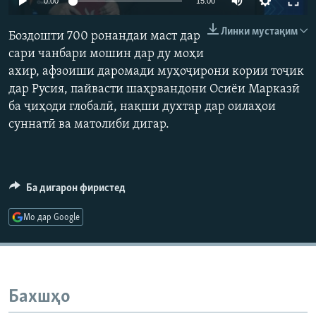
0:00
15:00
ГУЗОРИШҲОИ РАДИОӢ
Русский
Линки мустақим
Боздошти 700 ронандаи маст дар
сари чанбари мошин дар ду моҳи
ПАЙГИРӢ КУНЕД
ахир, афзоиши даромади муҳоҷирони кории тоҷик
дар Русия, пайвасти шаҳрвандони Осиёи Марказӣ
ба ҷиҳоди глобалӣ, нақши духтар дар оилаҳои
суннатӣ ва матолиби дигар.
Ҳамаи сомонаҳои RFE/RL
Ба дигарон фиристед
Мо дар Google
Бахшҳо