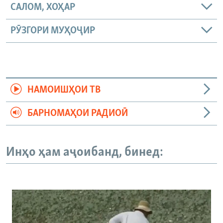
САЛОМ, ХОҲАР
РӮЗГОРИ МУҲОҶИР
НАМОИШҲОИ ТВ
БАРНОМАҲОИ РАДИОӢ
Инҳо ҳам аҷоибанд, бинед: