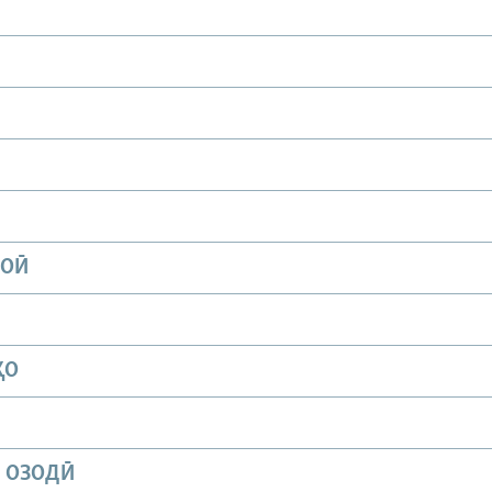
ИОӢ
ҲО
И ОЗОДӢ