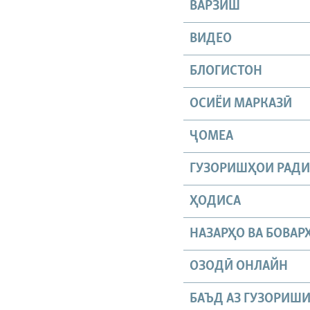
ВАРЗИШ
ВИДЕО
БЛОГИСТОН
ОСИЁИ МАРКАЗӢ
ҶОМEА
ГУЗОРИШҲОИ РАД
ҲОДИСА
НАЗАРҲО ВА БОВАР
ОЗОДӢ ОНЛАЙН
БАЪД АЗ ГУЗОРИШ