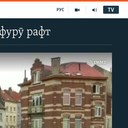
TV
РУС
фурӯ рафт
EMBED