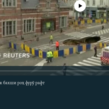
Феълан кор намекунад
к бахши роҳ фурӯ рафт