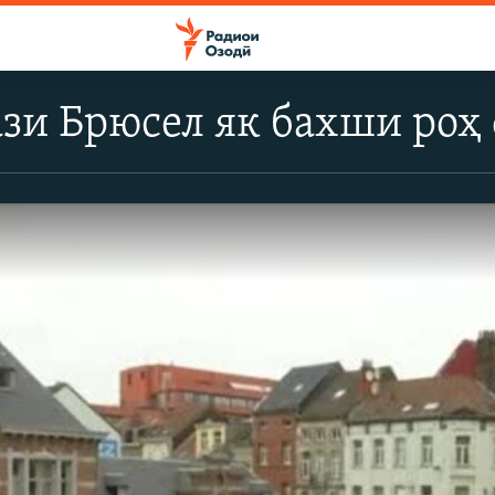
зи Брюсел як бахши роҳ 