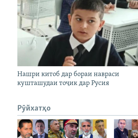
Нашри китоб дар бораи навраси
кушташудаи тоҷик дар Русия
Рӯйхатҳо