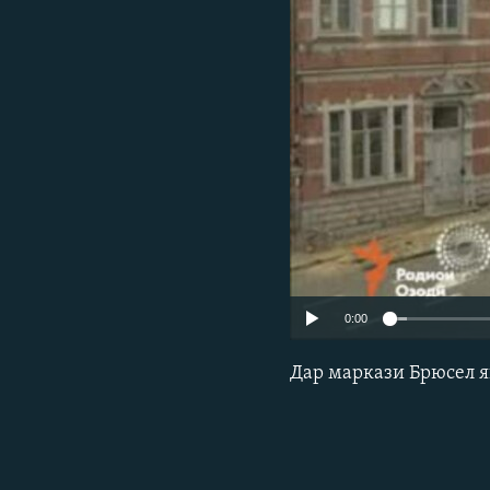
ГУЗОРИШҲОИ РАДИОӢ
0:00
Дар маркази Брюсел я