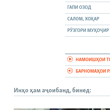
ГАПИ ОЗОД
САЛОМ, ХОҲАР
РӮЗГОРИ МУҲОҶИР
НАМОИШҲОИ Т
БАРНОМАҲОИ 
Инҳо ҳам аҷоибанд, бинед: