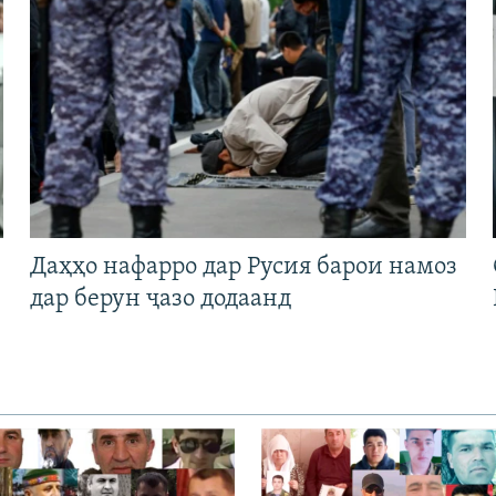
Даҳҳо нафарро дар Русия барои намоз
дар берун ҷазо додаанд