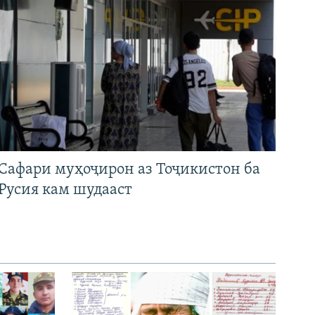
Сафари муҳоҷирон аз Тоҷикистон ба
Русия кам шудааст