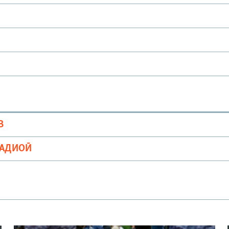
В
РАДИОӢ