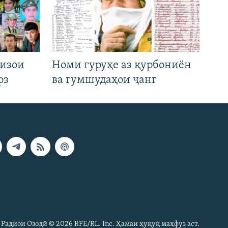
низои
Номи гуруҳе аз қурбониён
рз
ва гумшудаҳои ҷанг
 Радиои Озодӣ © 2026 RFE/RL. Inc. Ҳамаи ҳуқуқ маҳфуз аст.