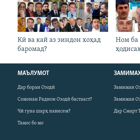
Кӣ ва кай аз зиндон хоҳад
Ном ба
баромад?
ҳодиса
МАЪЛУМОТ
ЗАМИМА
Русский
Дар бораи Озодӣ
Замимаи О
ПАЙГИРӢ КУНЕД
Сомонаи Радиои Озодӣ бастааст?
Замимаи Оз
Чӣ гуна шарҳ нависем?
Дар Смарт 
Тамос бо мо
Ҳамаи сомонаҳои RFE/RL