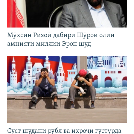
Мӯҳсин Ризоӣ дабири Шӯрои олии
амнияти миллии Эрон шуд
Суст шудани рубл ва ихроҷи густурда