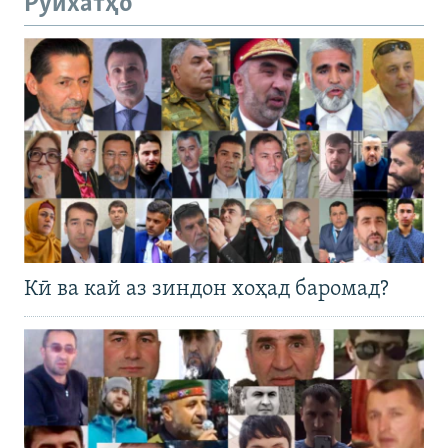
Рӯйхатҳо
Кӣ ва кай аз зиндон хоҳад баромад?