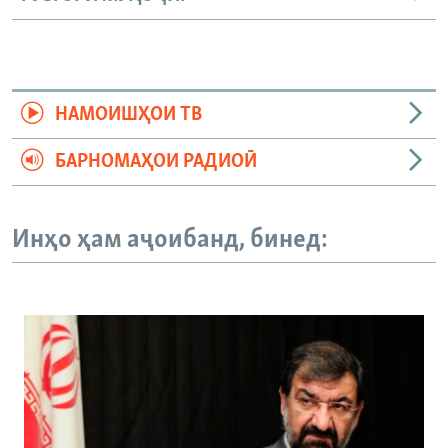
НАМОИШҲОИ ТВ
БАРНОМАҲОИ РАДИОӢ
Инҳо ҳам аҷоибанд, бинед: