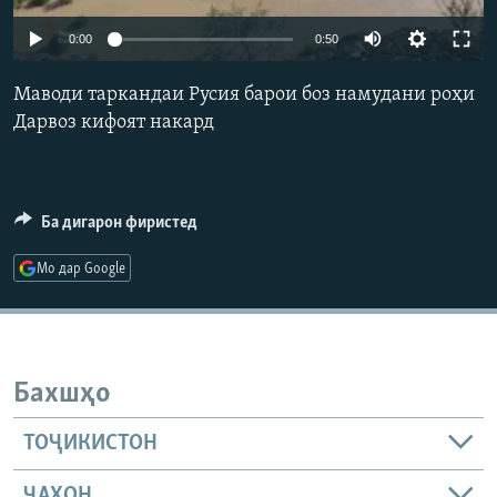
ГУЗОРИШҲОИ РАДИОӢ
Русский
0:00
0:50
Маводи таркандаи Русия барои боз намудани роҳи
ПАЙГИРӢ КУНЕД
Дарвоз кифоят накард
Ба дигарон фиристед
Ҳамаи сомонаҳои RFE/RL
Мо дар Google
Бахшҳо
ТОҶИКИСТОН
ҶАҲОН