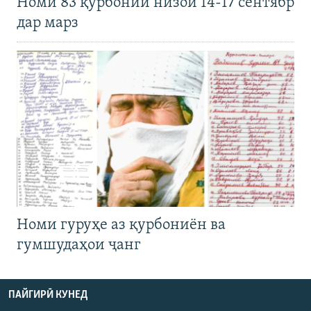
Номи 83 қурбонии низои 14-17 сентябр
дар марз
Номи гуруҳе аз қурбониён ва
гумшудаҳои ҷанг
ПАЙГИРӢ КУНЕД