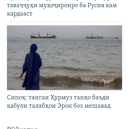
таваҷҷуҳи муҳоҷиронро ба Русия кам
кардааст
Сипоҳ: тангаи Ҳурмуз танҳо баъди
қабули талабҳои Эрон боз мешавад