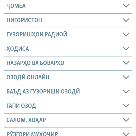
ҶОМEА
НИГОРИСТОН
ГУЗОРИШҲОИ РАДИОӢ
ҲОДИСА
НАЗАРҲО ВА БОВАРҲО
ОЗОДӢ ОНЛАЙН
БАЪД АЗ ГУЗОРИШИ ОЗОДӢ
ГАПИ ОЗОД
САЛОМ, ХОҲАР
РӮЗГОРИ МУҲОҶИР