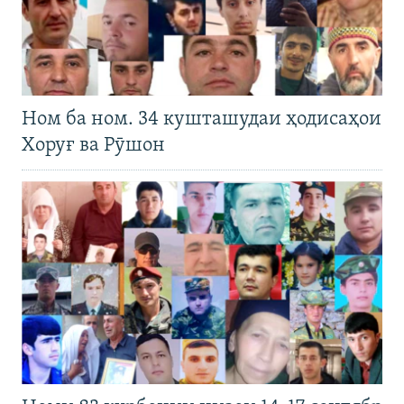
Ном ба ном. 34 кушташудаи ҳодисаҳои
Хоруғ ва Рӯшон