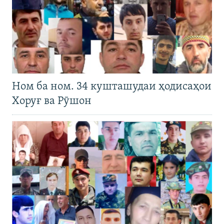
Ном ба ном. 34 кушташудаи ҳодисаҳои
Хоруғ ва Рӯшон