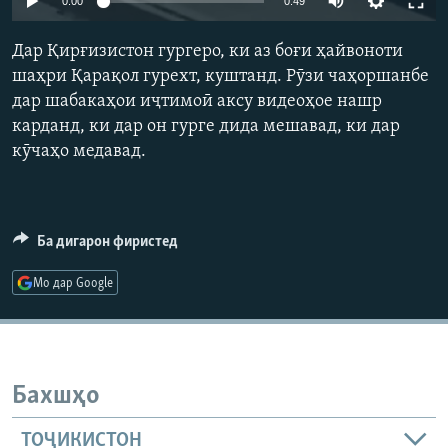
0:00
0:49
ГУЗОРИШҲОИ РАДИОӢ
Русский
Дар Қирғизистон гургеро, ки аз боғи ҳайвоноти
шаҳри Қарақол гурехт, куштанд. Рӯзи чаҳоршанбе
ПАЙГИРӢ КУНЕД
дар шабакаҳои иҷтимоӣ аксу видеоҳое нашр
карданд, ки дар он гурге дида мешавад, ки дар
кӯчаҳо медавад.
Ҳамаи сомонаҳои RFE/RL
Ба дигарон фиристед
Мо дар Google
Бахшҳо
ТОҶИКИСТОН