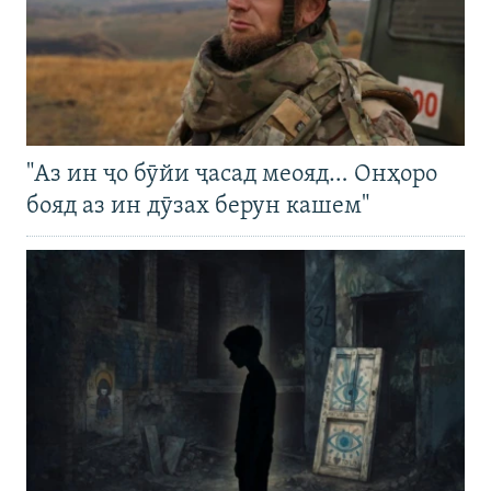
"Аз ин ҷо бӯйи ҷасад меояд… Онҳоро
бояд аз ин дӯзах берун кашем"