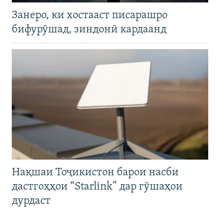
Занеро, ки хостааст писарашро
бифурӯшад, зиндонӣ кардаанд
Нақшаи Тоҷикистон барои насби
дастгоҳҳои “Starlink” дар гӯшаҳои
дурдаст