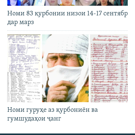
Номи 83 қурбонии низои 14-17 сентябр
дар марз
Номи гуруҳе аз қурбониён ва
гумшудаҳои ҷанг