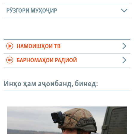
РӮЗГОРИ МУҲОҶИР
НАМОИШҲОИ ТВ
БАРНОМАҲОИ РАДИОӢ
Инҳо ҳам аҷоибанд, бинед: