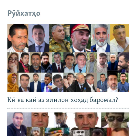
Рӯйхатҳо
Кӣ ва кай аз зиндон хоҳад баромад?