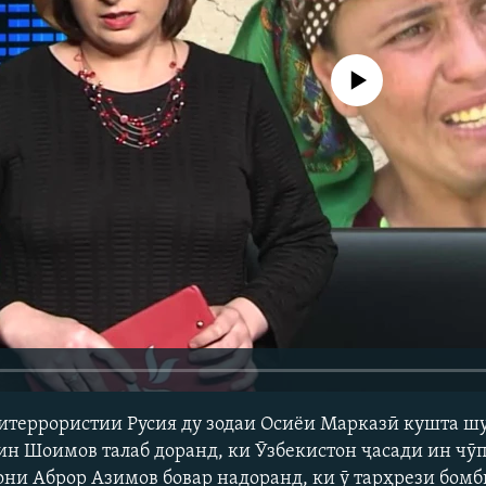
Феълан кор намекунад
итеррористии Русия ду зодаи Осиёи Марказӣ кушта ш
 Шоимов талаб доранд, ки Ӯзбекистон ҷасади ин чӯп
они Аброр Азимов бовар надоранд, ки ӯ тарҳрези бомбг