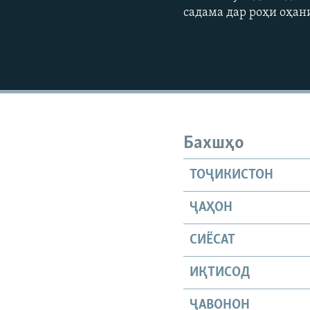
садама дар роҳи оҳан
Бахшҳо
ТОҶИКИСТОН
ҶАҲОН
СИЁСАТ
ИҚТИСОД
ҶАВОНОН