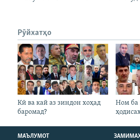
Рӯйхатҳо
Кӣ ва кай аз зиндон хоҳад
Ном ба
баромад?
ҳодиса
МАЪЛУМОТ
ЗАМИМА
Русский