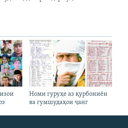
низои
Номи гуруҳе аз қурбониён
рз
ва гумшудаҳои ҷанг