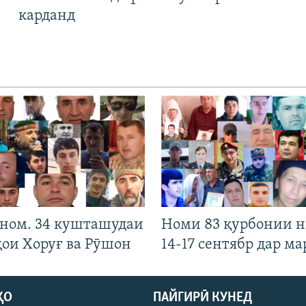
карданд
 ном. 34 кушташудаи
Номи 83 қурбонии 
ҳои Хоруғ ва Рӯшон
14-17 сентябр дар ма
ҲО
ПАЙГИРӢ КУНЕД