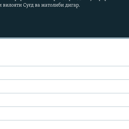
и вилояти Суғд ва матолиби дигар.