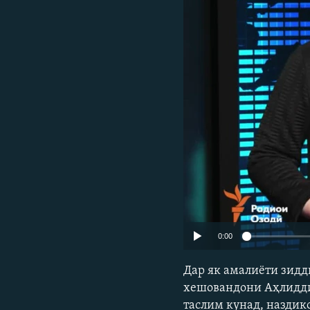
ГУЗОРИШҲОИ РАДИОӢ
0:00
Дар як амалиёти зидд
хешовандони Аҳлиддин
таслим кунад, наздик