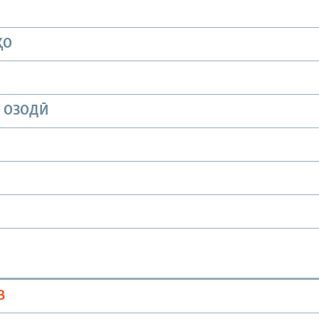
ҲО
И ОЗОДӢ
В