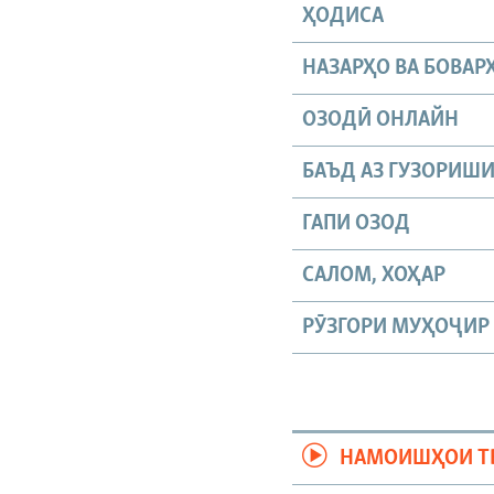
ҲОДИСА
НАЗАРҲО ВА БОВАР
ОЗОДӢ ОНЛАЙН
БАЪД АЗ ГУЗОРИШ
ГАПИ ОЗОД
САЛОМ, ХОҲАР
РӮЗГОРИ МУҲОҶИР
НАМОИШҲОИ Т