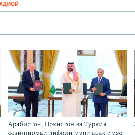
РАДИОӢ
Арабистон, Покистон ва Туркия
созишномаи дифоии муштарак имзо