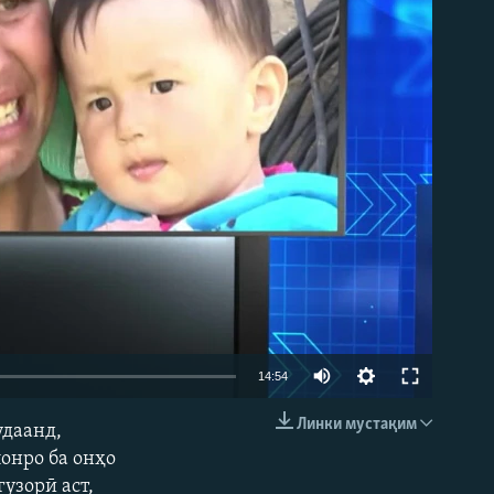
14:54
Линки мустақим
удаанд,
EMBED
онро ба онҳо
узорӣ аст,