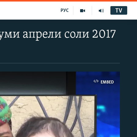
TV
РУС
уми апрели соли 2017
EMBED