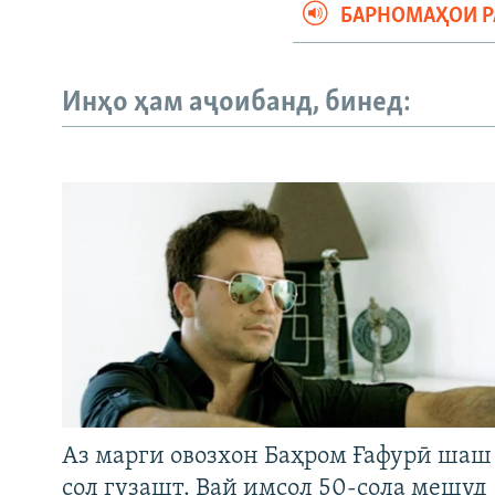
БАРНОМАҲОИ 
Инҳо ҳам аҷоибанд, бинед:
Аз марги овозхон Баҳром Ғафурӣ шаш
сол гузашт. Вай имсол 50-сола мешуд