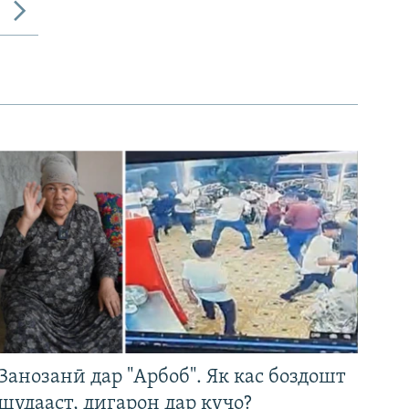
Занозанӣ дар "Арбоб". Як кас боздошт
шудааст, дигарон дар куҷо?