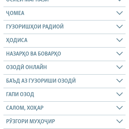
ОСИЁИ МАРКАЗӢ
ҶОМEА
ГУЗОРИШҲОИ РАДИОӢ
ҲОДИСА
НАЗАРҲО ВА БОВАРҲО
ОЗОДӢ ОНЛАЙН
БАЪД АЗ ГУЗОРИШИ ОЗОДӢ
ГАПИ ОЗОД
САЛОМ, ХОҲАР
РӮЗГОРИ МУҲОҶИР