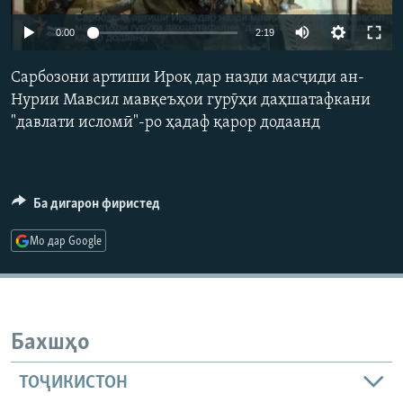
ГУЗОРИШҲОИ РАДИОӢ
Русский
0:00
2:19
Сарбозони артиши Ироқ дар назди масҷиди ан-
ПАЙГИРӢ КУНЕД
Нурии Мавсил мавқеъҳои гурӯҳи даҳшатафкани
"давлати исломӣ"-ро ҳадаф қарор додаанд
Ҳамаи сомонаҳои RFE/RL
Ба дигарон фиристед
Мо дар Google
Бахшҳо
ТОҶИКИСТОН