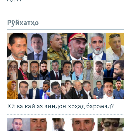
Рӯйхатҳо
Кӣ ва кай аз зиндон хоҳад баромад?