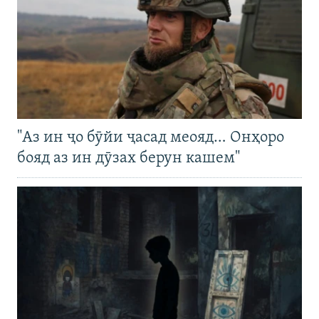
"Аз ин ҷо бӯйи ҷасад меояд… Онҳоро
бояд аз ин дӯзах берун кашем"