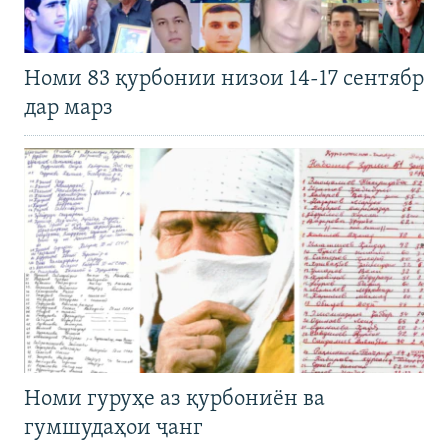
Номи 83 қурбонии низои 14-17 сентябр
дар марз
Номи гуруҳе аз қурбониён ва
гумшудаҳои ҷанг