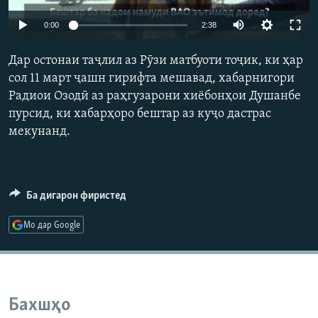
ГУЗОРИШҲОИ РАДИОӢ
Русский
0:00
2:38
Дар остонаи таҷлил аз Рӯзи матбуоти тоҷик, ки ҳар
ПАЙГИРӢ КУНЕД
сол 11 март ҷашн гирифта мешавад, хабарнигори
Радиои Озодӣ аз раҳгузарони хиёбонҳои Душанбе
пурсид, ки хабарҳоро бештар аз куҷо дастрас
мекунанд.
Ҳамаи сомонаҳои RFE/RL
Ба дигарон фиристед
Мо дар Google
Бахшҳо