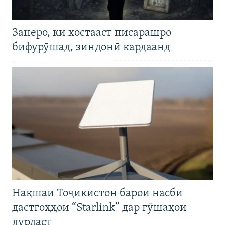
Занеро, ки хостааст писарашро
бифурӯшад, зиндонӣ кардаанд
Нақшаи Тоҷикистон барои насби
дастгоҳҳои “Starlink” дар гӯшаҳои
дурдаст