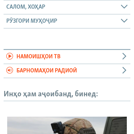
САЛОМ, ХОҲАР
РӮЗГОРИ МУҲОҶИР
НАМОИШҲОИ ТВ
БАРНОМАҲОИ РАДИОӢ
Инҳо ҳам аҷоибанд, бинед: