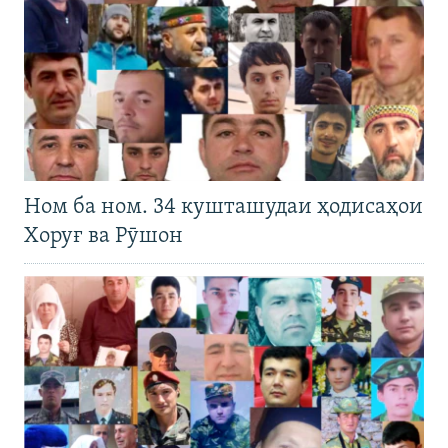
Ном ба ном. 34 кушташудаи ҳодисаҳои
Хоруғ ва Рӯшон