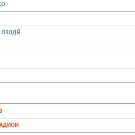
ҲО
И ОЗОДӢ
В
РАДИОӢ