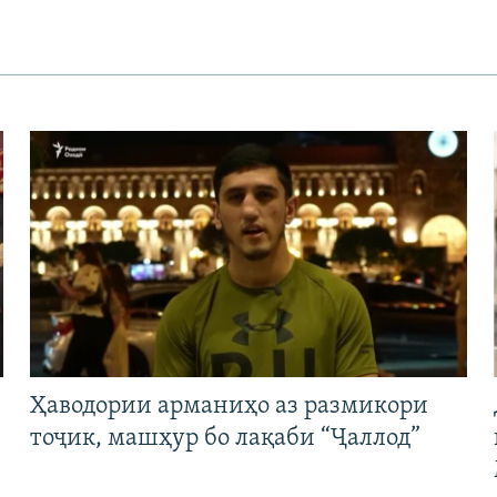
Ҳаводории арманиҳо аз размикори
тоҷик, машҳур бо лақаби “Ҷаллод”