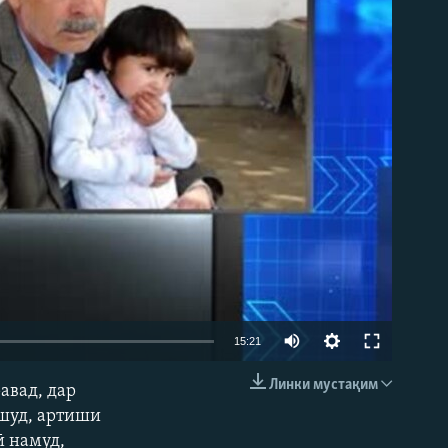
15:21
Линки мустақим
авад, дар
EMBED
 шуд, артиши
ӣ намуд,