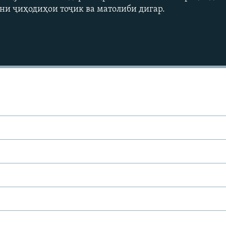
и ҷиҳодиҳои тоҷик ва матолиби дигар.