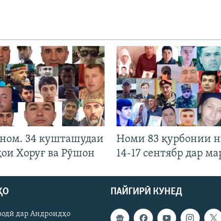
 ном. 34 кушташудаи
Номи 83 қурбонии 
ҳои Хоруғ ва Рӯшон
14-17 сентябр дар ма
ҲО
ПАЙГИРӢ КУНЕД
зодӣ дар Андроидҳо