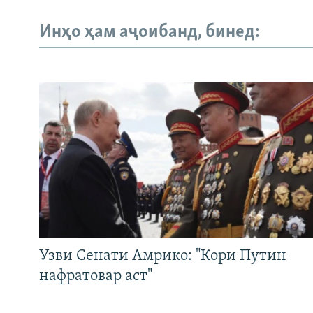
Инҳо ҳам аҷоибанд, бинед:
Узви Сенати Амрико: "Кори Путин
нафратовар аст"