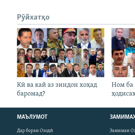
Рӯйхатҳо
Кӣ ва кай аз зиндон хоҳад
Ном ба
баромад?
ҳодиса
МАЪЛУМОТ
ЗАМИМА
Русский
Дар бораи Озодӣ
Замимаи О
ПАЙГИРӢ КУНЕД