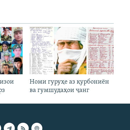
низои
Номи гуруҳе аз қурбониён
рз
ва гумшудаҳои ҷанг