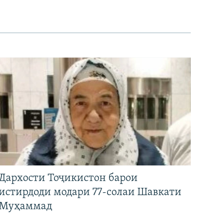
Дархости Тоҷикистон барои
истирдоди модари 77-солаи Шавкати
Муҳаммад