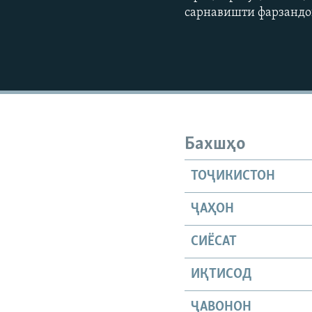
сарнавишти фарзандон
Бахшҳо
ТОҶИКИСТОН
ҶАҲОН
СИЁСАТ
ИҚТИСОД
ҶАВОНОН