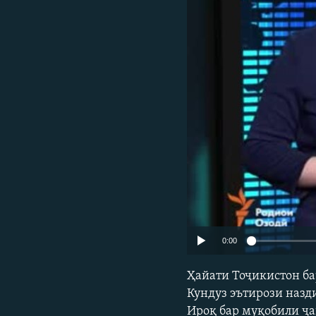
ГУЗОРИШҲОИ РАДИОӢ
0:00
Ҳайати Тоҷикистон ба
Кундуз эътирози назд
Ироқ бар муқобили ҷ