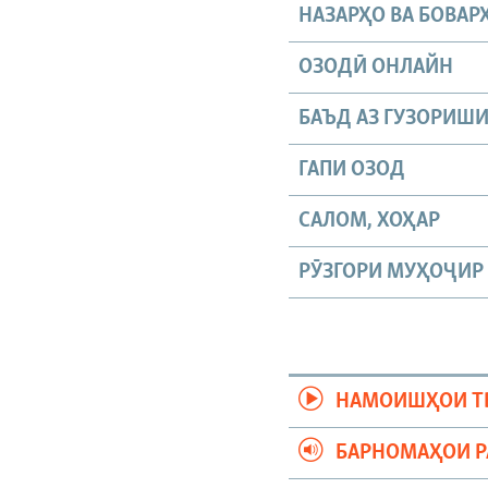
НАЗАРҲО ВА БОВАР
ОЗОДӢ ОНЛАЙН
БАЪД АЗ ГУЗОРИШ
ГАПИ ОЗОД
САЛОМ, ХОҲАР
РӮЗГОРИ МУҲОҶИР
НАМОИШҲОИ Т
БАРНОМАҲОИ 