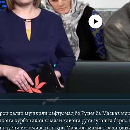
Феълан кор намекунад
рои ҳалли мушкили рафтуомад бо Русия ба Маскав мер
икони қурбониҳои ҳамлаи ҳавоии рӯзи гузашта барпо
ангҷӯёни исломӣ дар шаҳри Мавсил амалиёт раҳандоз