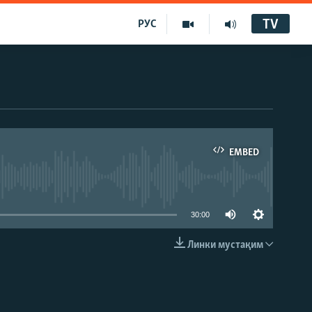
TV
РУС
EMBED
30:00
Линки мустақим
EMBED