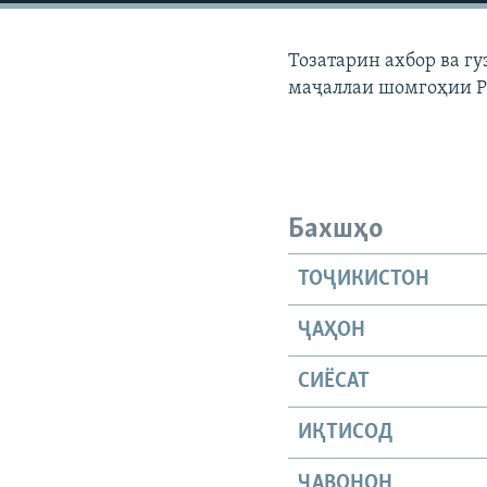
ГУЗОРИШҲОИ РАДИОӢ
Тозатарин ахбор ва г
маҷаллаи шомгоҳии 
Бахшҳо
ТОҶИКИСТОН
ҶАҲОН
СИЁСАТ
ИҚТИСОД
ҶАВОНОН