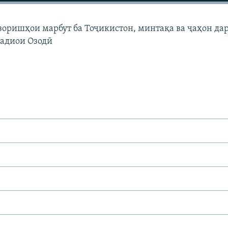
узоришҳои марбут ба Тоҷикистон, минтақа ва ҷаҳон да
Радиои Озодӣ