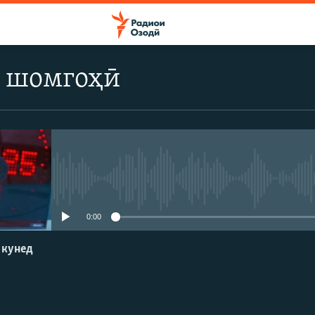
 шомгоҳӣ
Феълан кор намекунад
0:00
 кунед