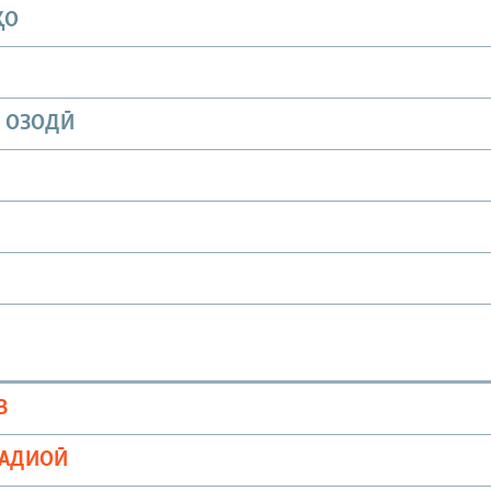
ҲО
И ОЗОДӢ
В
РАДИОӢ