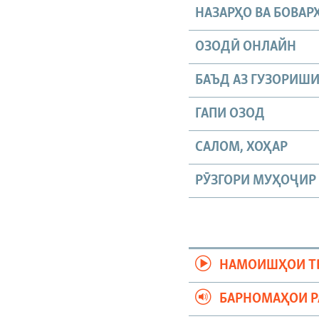
НАЗАРҲО ВА БОВАР
ОЗОДӢ ОНЛАЙН
БАЪД АЗ ГУЗОРИШ
ГАПИ ОЗОД
САЛОМ, ХОҲАР
РӮЗГОРИ МУҲОҶИР
НАМОИШҲОИ Т
БАРНОМАҲОИ 