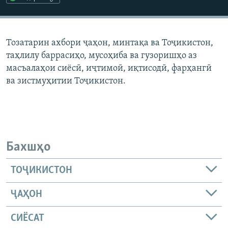
ГУЗОРИШҲОИ РАДИОӢ
Русский
Тозатарин ахбори ҷаҳон, минтақа ва Тоҷикистон,
ПАЙГИРӢ КУНЕД
таҳлилу баррасиҳо, мусоҳиба ва гузоришҳо аз
масъалаҳои сиёсӣ, иҷтимоӣ, иқтисодӣ, фарҳангӣ
ва зистмуҳитии Тоҷикистон.
Ҳамаи сомонаҳои RFE/RL
Бахшҳо
ТОҶИКИСТОН
ҶАҲОН
СИЁСАТ