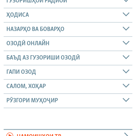
ГУЗОРИШҲОИ РАДИОӢ
ҲОДИСА
НАЗАРҲО ВА БОВАРҲО
ОЗОДӢ ОНЛАЙН
БАЪД АЗ ГУЗОРИШИ ОЗОДӢ
ГАПИ ОЗОД
САЛОМ, ХОҲАР
РӮЗГОРИ МУҲОҶИР