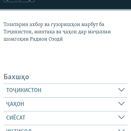
ГУЗОРИШҲОИ РАДИОӢ
Русский
Тозатарин ахбор ва гузоришҳои марбут ба
ПАЙГИРӢ КУНЕД
Тоҷикистон, минтақа ва ҷаҳон дар маҷаллаи
шомгоҳии Радиои Озодӣ
Ҳамаи сомонаҳои RFE/RL
Бахшҳо
ТОҶИКИСТОН
ҶАҲОН
СИЁСАТ