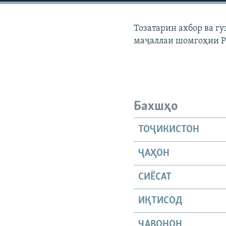
ГУЗОРИШҲОИ РАДИОӢ
Тозатарин ахбор ва г
маҷаллаи шомгоҳии 
Бахшҳо
ТОҶИКИСТОН
ҶАҲОН
СИЁСАТ
ИҚТИСОД
ҶАВОНОН