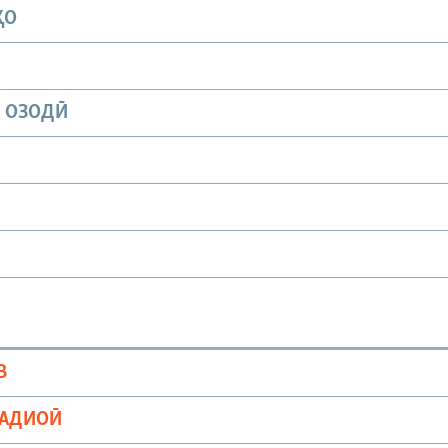
ҲО
И ОЗОДӢ
В
РАДИОӢ