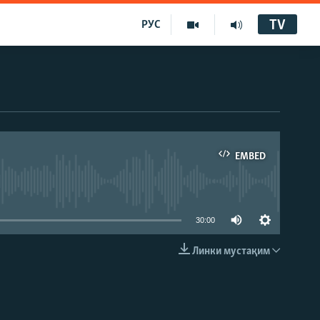
TV
РУС
EMBED
30:00
Линки мустақим
EMBED