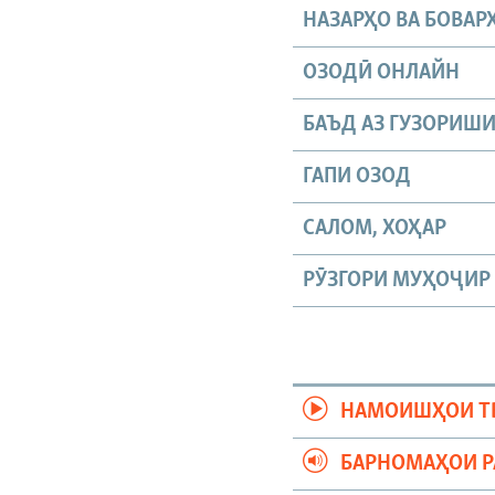
НАЗАРҲО ВА БОВАР
ОЗОДӢ ОНЛАЙН
БАЪД АЗ ГУЗОРИШ
ГАПИ ОЗОД
САЛОМ, ХОҲАР
РӮЗГОРИ МУҲОҶИР
НАМОИШҲОИ Т
БАРНОМАҲОИ 