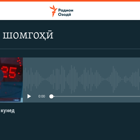
 шомгоҳӣ
Феълан кор намекунад
0:00
 кунед