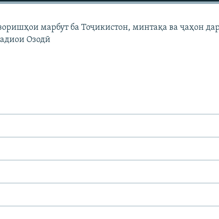
узоришҳои марбут ба Тоҷикистон, минтақа ва ҷаҳон да
Радиои Озодӣ