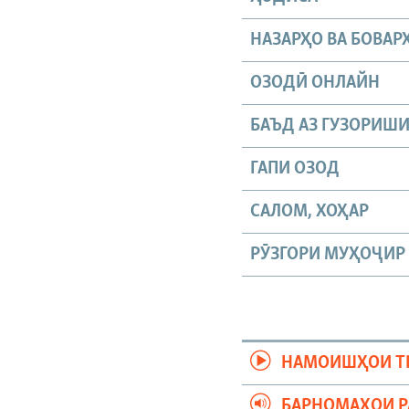
НАЗАРҲО ВА БОВАР
ОЗОДӢ ОНЛАЙН
БАЪД АЗ ГУЗОРИШ
ГАПИ ОЗОД
САЛОМ, ХОҲАР
РӮЗГОРИ МУҲОҶИР
НАМОИШҲОИ Т
БАРНОМАҲОИ 