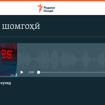
 шомгоҳӣ
Феълан кор намекунад
0:00
 кунед