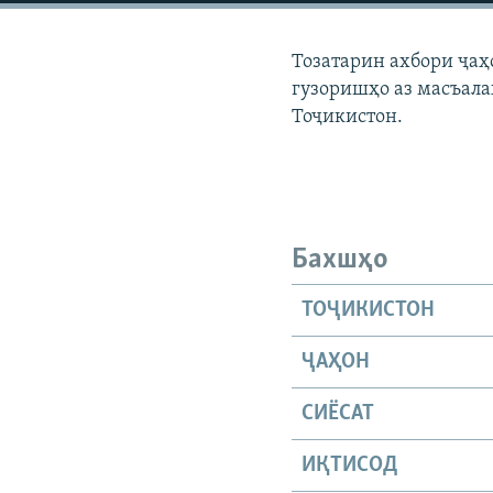
ГУЗОРИШҲОИ РАДИОӢ
Тозатарин ахбори ҷаҳ
гузоришҳо аз масъала
Тоҷикистон.
Бахшҳо
ТОҶИКИСТОН
ҶАҲОН
СИЁСАТ
ИҚТИСОД