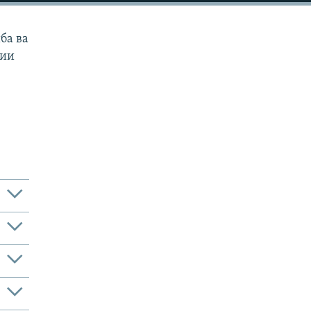
ба ва
тии