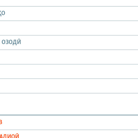
ҲО
И ОЗОДӢ
В
РАДИОӢ