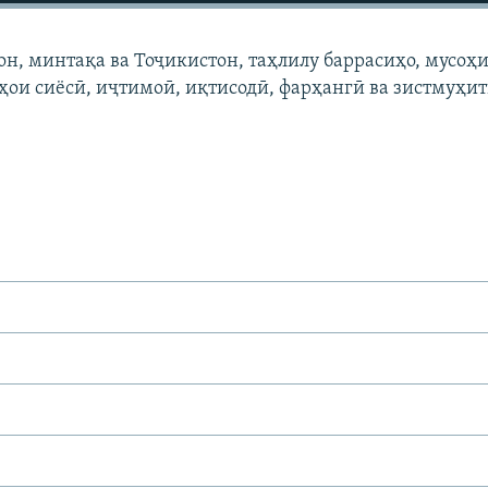
он, минтақа ва Тоҷикистон, таҳлилу баррасиҳо, мусоҳи
ҳои сиёсӣ, иҷтимоӣ, иқтисодӣ, фарҳангӣ ва зистмуҳи