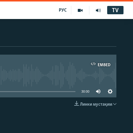
TV
РУС
EMBED
30:00
Линки мустақим
EMBED