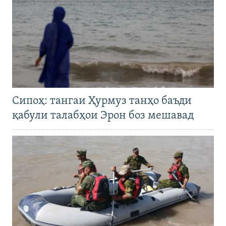
Сипоҳ: тангаи Ҳурмуз танҳо баъди
қабули талабҳои Эрон боз мешавад