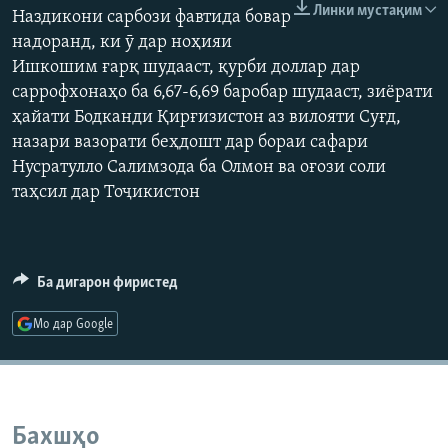
Линки мустақим
Наздикони сарбози фавтида бовар
ГУЗОРИШҲОИ РАДИОӢ
Русский
надоранд, ки ӯ дар ноҳияи
Ишкошим ғарқ шудааст, қурби доллар дар
ПАЙГИРӢ КУНЕД
саррофхонаҳо ба 6,67-6,69 баробар шудааст, зиёрати
ҳайати Бодканди Қирғизистон аз вилояти Суғд,
назари вазорати беҳдошт дар бораи сафари
Нусратулло Салимзода ба Олмон ва оғози соли
таҳсил дар Тоҷикистон
Ҳамаи сомонаҳои RFE/RL
Ба дигарон фиристед
Мо дар Google
Бахшҳо