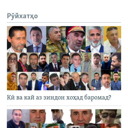
Рӯйхатҳо
Кӣ ва кай аз зиндон хоҳад баромад?