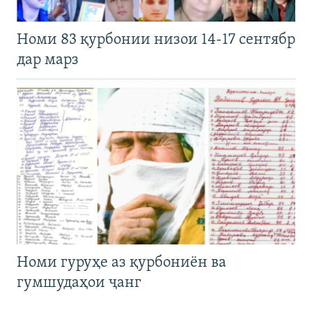
Номи 83 қурбонии низои 14-17 сентябр
дар марз
Номи гуруҳе аз қурбониён ва
гумшудаҳои ҷанг