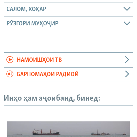
САЛОМ, ХОҲАР
РӮЗГОРИ МУҲОҶИР
НАМОИШҲОИ ТВ
БАРНОМАҲОИ РАДИОӢ
Инҳо ҳам аҷоибанд, бинед: