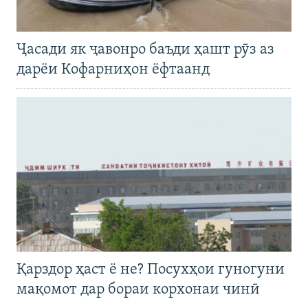
Ҷасади як ҷавонро баъди ҳашт рӯз аз
дарёи Кофарниҳон ёфтаанд
Қарздор ҳаст ё не? Посухҳои гуногуни
мақомот дар бораи корхонаи чинӣ