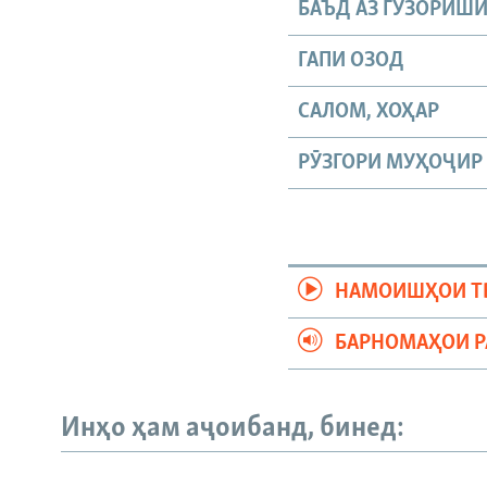
БАЪД АЗ ГУЗОРИШ
ГАПИ ОЗОД
САЛОМ, ХОҲАР
РӮЗГОРИ МУҲОҶИР
НАМОИШҲОИ Т
БАРНОМАҲОИ 
Инҳо ҳам аҷоибанд, бинед: