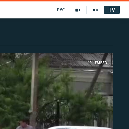
TV
РУС
EMBED