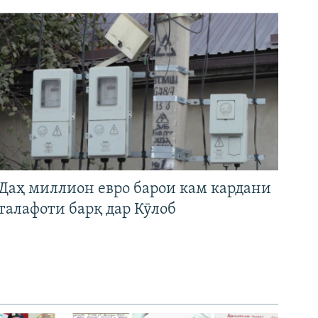
Даҳ миллион евро барои кам кардани
талафоти барқ дар Кӯлоб