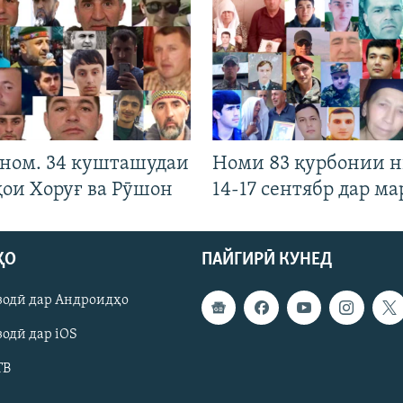
 ном. 34 кушташудаи
Номи 83 қурбонии 
ҳои Хоруғ ва Рӯшон
14-17 сентябр дар ма
ҲО
ПАЙГИРӢ КУНЕД
зодӣ дар Андроидҳо
одӣ дар iOS
ТВ