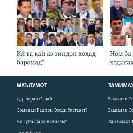
Кӣ ва кай аз зиндон хоҳад
Ном ба
баромад?
ҳодиса
МАЪЛУМОТ
ЗАМИМА
Русский
Дар бораи Озодӣ
Замимаи О
ПАЙГИРӢ КУНЕД
Сомонаи Радиои Озодӣ бастааст?
Замимаи Оз
Чӣ гуна шарҳ нависем?
Дар Смарт 
Тамос бо мо