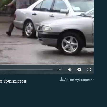
1:09
Линки мустақим
ти Тоҷикистон
EMBED