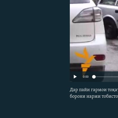
ГУЗОРИШҲОИ РАДИОӢ
0:00
Дар пайи гармои тоқа
борони нарми тобисто