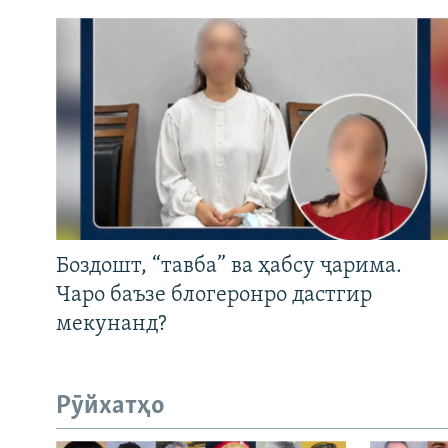
Боздошт, “тавба” ва ҳабсу ҷарима.
Чаро баъзе блогеронро дастгир
мекунанд?
Рӯйхатҳо