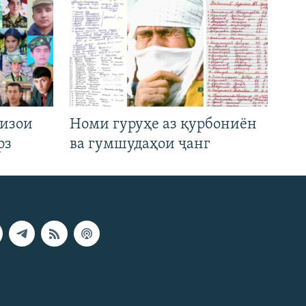
низои
Номи гуруҳе аз қурбониён
рз
ва гумшудаҳои ҷанг