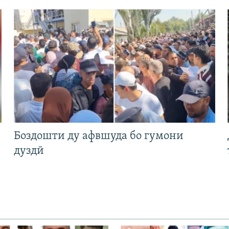
Боздошти ду афвшуда бо гумони
дуздӣ