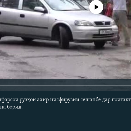
Феълан кор намекунад
тфарсои рӯзҳои ахир нисфирӯзии сешанбе дар пойтах
на борид.