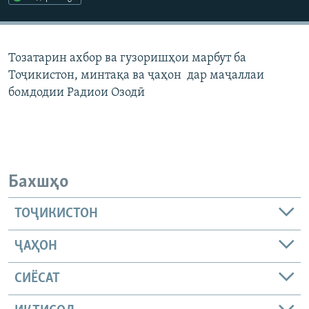
ГУЗОРИШҲОИ РАДИОӢ
Русский
Тозатарин ахбор ва гузоришҳои марбут ба
ПАЙГИРӢ КУНЕД
Тоҷикистон, минтақа ва ҷаҳон дар маҷаллаи
бомдодии Радиои Озодӣ
Ҳамаи сомонаҳои RFE/RL
Бахшҳо
ТОҶИКИСТОН
ҶАҲОН
СИЁСАТ