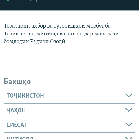
ГУЗОРИШҲОИ РАДИОӢ
Русский
Тозатарин ахбор ва гузоришҳои марбут ба
ПАЙГИРӢ КУНЕД
Тоҷикистон, минтақа ва ҷаҳон дар маҷаллаи
бомдодии Радиои Озодӣ
Ҳамаи сомонаҳои RFE/RL
Бахшҳо
ТОҶИКИСТОН
ҶАҲОН
СИЁСАТ