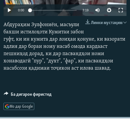
ГУЗОРИШҲОИ РАДИОӢ
Русский
0:00
3:19
Линки мустақим
Абдураҳим Зулфониён, масъули
ПАЙГИРӢ КУНЕД
бахши истилоҳоти Кумитаи забон
гуфт, ки ин кумита дар лоиҳаи қонуне, ки вазорати
адлия дар бораи ному насаб омода кардааст
пешниҳод дорад, ки дар пасвандҳои номи
хонаводагӣ "пур", "духт", "фар", ки пасвандҳои
Ҳамаи сомонаҳои RFE/RL
насабсози қадимаи тоҷикон аст илова шавад.
Ба дигарон фиристед
Мо дар Google