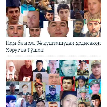
Ном ба ном. 34 кушташудаи ҳодисаҳои
Хоруғ ва Рӯшон