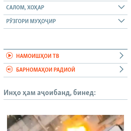
САЛОМ, ХОҲАР
РӮЗГОРИ МУҲОҶИР
НАМОИШҲОИ ТВ
БАРНОМАҲОИ РАДИОӢ
Инҳо ҳам аҷоибанд, бинед: