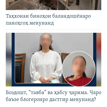
Таҳхонаи биноҳои баландошёнаро
паноҳгоҳ мекунанд
Боздошт, “тавба” ва ҳабсу ҷарима. Чаро
баъзе блогеронро дастгир мекунанд?