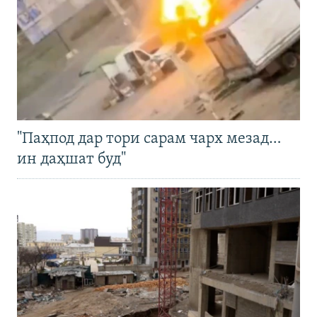
"Паҳпод дар тори сарам чарх мезад…
ин даҳшат буд"