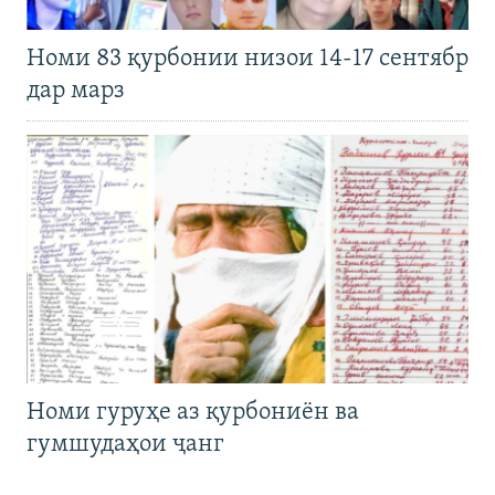
Номи 83 қурбонии низои 14-17 сентябр
дар марз
Номи гуруҳе аз қурбониён ва
гумшудаҳои ҷанг