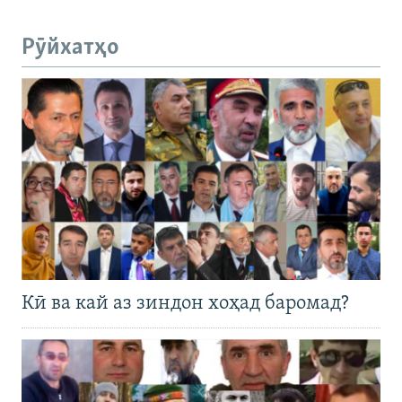
Рӯйхатҳо
Кӣ ва кай аз зиндон хоҳад баромад?