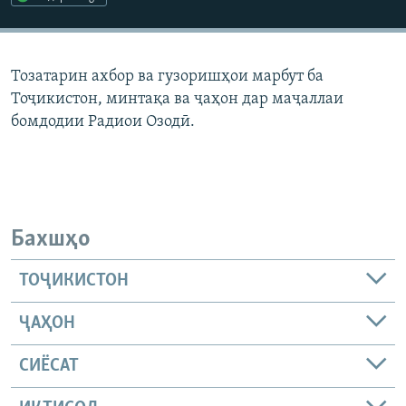
ГУЗОРИШҲОИ РАДИОӢ
Русский
Тозатарин ахбор ва гузоришҳои марбут ба
ПАЙГИРӢ КУНЕД
Тоҷикистон, минтақа ва ҷаҳон дар маҷаллаи
бомдодии Радиои Озодӣ.
Ҳамаи сомонаҳои RFE/RL
Бахшҳо
ТОҶИКИСТОН
ҶАҲОН
СИЁСАТ