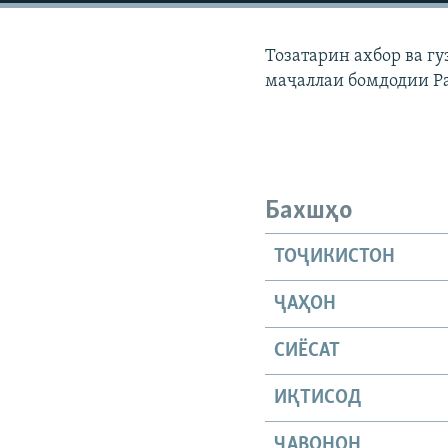
ГУЗОРИШҲОИ РАДИОӢ
Тозатарин ахбор ва г
маҷаллаи бомдодии Р
Бахшҳо
ТОҶИКИСТОН
ҶАҲОН
СИЁСАТ
ИҚТИСОД
ҶАВОНОН