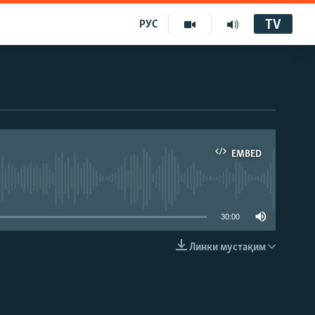
TV
РУС
EMBED
30:00
Линки мустақим
EMBED