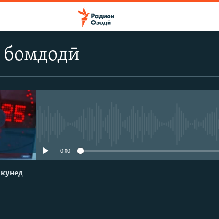
 бомдодӣ
Феълан кор намекунад
0:00
 кунед