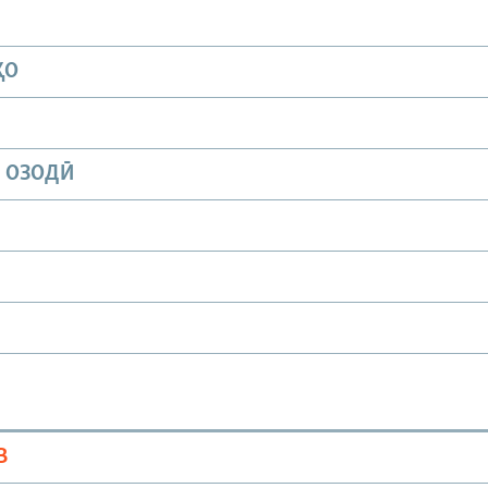
ҲО
И ОЗОДӢ
В