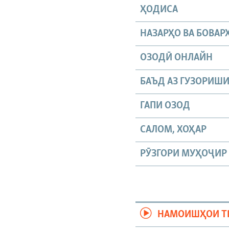
ҲОДИСА
НАЗАРҲО ВА БОВАР
ОЗОДӢ ОНЛАЙН
БАЪД АЗ ГУЗОРИШ
ГАПИ ОЗОД
САЛОМ, ХОҲАР
РӮЗГОРИ МУҲОҶИР
НАМОИШҲОИ Т