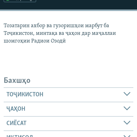
ГУЗОРИШҲОИ РАДИОӢ
Русский
Тозатарин ахбор ва гузоришҳои марбут ба
ПАЙГИРӢ КУНЕД
Тоҷикистон, минтақа ва ҷаҳон дар маҷаллаи
шомгоҳии Радиои Озодӣ
Ҳамаи сомонаҳои RFE/RL
Бахшҳо
ТОҶИКИСТОН
ҶАҲОН
СИЁСАТ