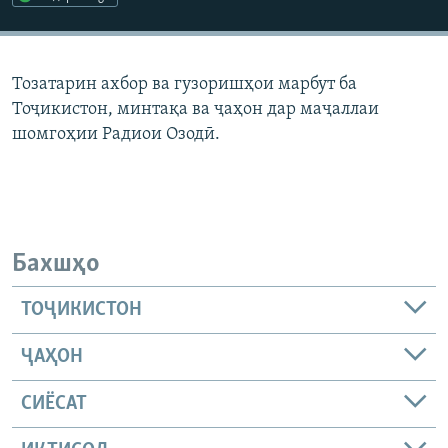
ГУЗОРИШҲОИ РАДИОӢ
Русский
Тозатарин ахбор ва гузоришҳои марбут ба
ПАЙГИРӢ КУНЕД
Тоҷикистон, минтақа ва ҷаҳон дар маҷаллаи
шомгоҳии Радиои Озодӣ.
Ҳамаи сомонаҳои RFE/RL
Бахшҳо
ТОҶИКИСТОН
ҶАҲОН
СИЁСАТ