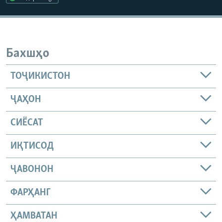
ГУЗОРИШҲОИ РАДИОӢ
Русский
ПАЙГИРӢ КУНЕД
Бахшҳо
ТОҶИКИСТОН
ҶАҲОН
Ҳамаи сомонаҳои RFE/RL
СИЁСАТ
ИҚТИСОД
ҶАВОНОН
ФАРҲАНГ
ҲАМВАТАН