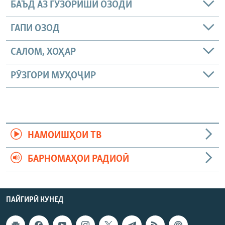
БАЪД АЗ ГУЗОРИШИ ОЗОДӢ
ГАПИ ОЗОД
САЛОМ, ХОҲАР
РӮЗГОРИ МУҲОҶИР
НАМОИШҲОИ ТВ
БАРНОМАҲОИ РАДИОӢ
ПАЙГИРӢ КУНЕД